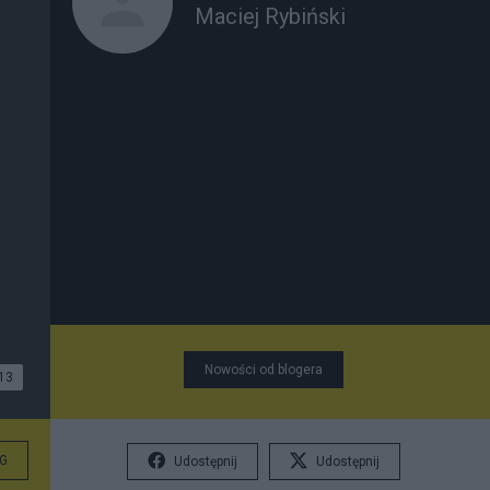
Maciej Rybiński
Nowości od blogera
13
G
Udostępnij
Udostępnij