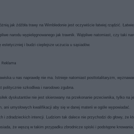
nią jak źdźbła trawy na Wimbledonie jest oczywiście łatwiej rządzić. Łatwie
ątpliwe narodu wypielęgnowanego jak trawnik. Wątpliwe natomiast, czy taki na
estetyczniej i budzi cieplejsze uczucia u sąsiadów.
Reklama
awiska u nas naprawdę nie ma. Istnieje natomiast posttotalitaryzm, wyznawa
t politycznie szkodliwa i narodowo zgubna.
iłek dyskutantów nie jest skierowany na przekonanie przeciwnika, tylko na j
, ani umysłowych kwalifikacji aby się w danej materii w ogóle wypowiadać.
i zdradzieckich intencji. Ludziom tak dalece nie przychodzi do głowy, że kt
posiada, że węszą w takim przypadku zbrodnicze spiski i podstępne knowania.