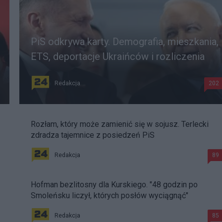
PiS odkrywa karty. Demografia, mieszkania,
ETS, deportacje Ukraińców i rozliczenia
Redakcja
202
Rozłam, który może zamienić się w sojusz. Terlecki
zdradza tajemnice z posiedzeń PiS
Redakcja
89
Hofman bezlitosny dla Kurskiego. "48 godzin po
Smoleńsku liczył, których posłów wyciągnąć"
Redakcja
85