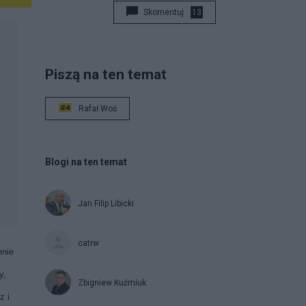
Skomentuj
13
Piszą na ten temat
Rafał Woś
Blogi na ten temat
Jan Filip Libicki
catrw
enie
y,
Zbigniew Kuźmiuk
z i