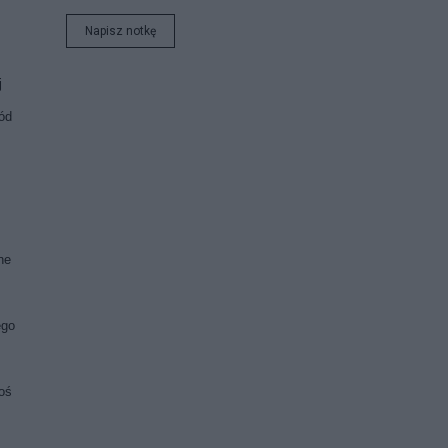
Napisz notkę
j
ród
ne
ego
oś