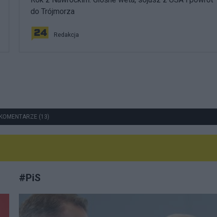
do Trójmorza
Redakcja
KOMENTARZE (13)
#
PiS