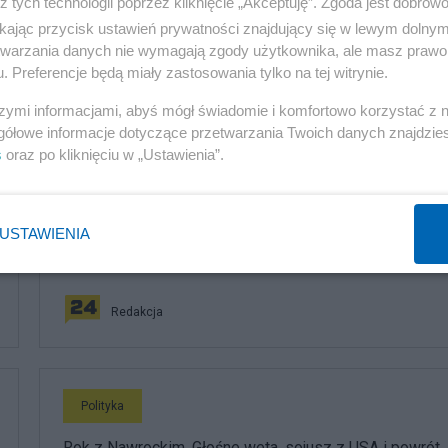
z tych technologii poprzez kliknięcie „Akceptuję”. Zgoda jest dobro
ikając przycisk ustawień prywatności znajdujący się w lewym dolny
etwarzania danych nie wymagają zgody użytkownika, ale masz prawo 
. Preferencje będą miały zastosowania tylko na tej witrynie.
szymi informacjami, abyś mógł świadomie i komfortowo korzystać z
komentuj
13
Obserwuj notkę
gółowe informacje dotyczące przetwarzania Twoich danych znajdzi
s
oraz po kliknięciu w „Ustawienia”.
Polityka
USTAWIENIA
PiS odkrywa karty. Demografia, mieszkania, ETS,
deportacje Ukraińców i rozliczenia
Redakcja
Polityka
Rok z Nawrockim. Głośne weta, sojusz z USA i powrót