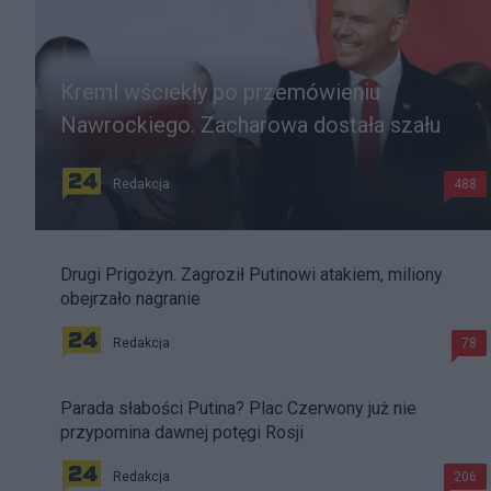
Kreml wściekły po przemówieniu
Nawrockiego. Zacharowa dostała szału
Redakcja
488
Drugi Prigożyn. Zagroził Putinowi atakiem, miliony
obejrzało nagranie
Redakcja
78
Parada słabości Putina? Plac Czerwony już nie
przypomina dawnej potęgi Rosji
Redakcja
206