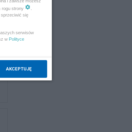
wolna i zawsze możesz
m rogu strony
.
sprzeciwić się
 naszych serwisów
esz w
Polityce
AKCEPTUJĘ