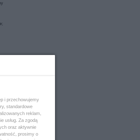
my
e;
Ma
ęp i przechowujemy
 nie
ory, standardowe
alizowanych reklam,
ie usług. Za zgodą
ych oraz aktywnie
watność, prosimy o