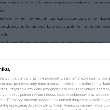
inien przyjść i wyrównać budzi grozę i nie pozostawia wątpliwości: nie jesteś
arnym.
pliwości, w którym niektóre sądy i zachowania są zakazane, a inne nakazan
jego własnego, osobistego stosunku do świata, gdzie nie musi się dokonywać
 wolno.
walczyli z komunizmem, nie chciało wcale i nie chce możliwie największego
ową wprawdzie, ale istotną definicją demokracji. Oni chcą realizacji własnych
 im w głowie przyznać, że każdy ma prawo myśleć, mówić, pisać to, co chce. 
go zdrowia. Inaczej się sfrustruje i żółć w nim pęknie.
niku,
fanych partnerów oraz inne podmioty z salon24.pl uzyskujemy dost
blicznych. Każdy może mówić o wszystkim, co go obchodzi, a celem polityki
niu oraz przetwarzamy dane osobowe, takie jak unikalne identyfikat
przez urządzenie czy dane przeglądania w celu zapewniania sperson
astami, które można wyrywać tylko dlatego, że bujnie się plenią, zakłócając
ych treści, pomiar reklam i treści, badanie odbiorców oraz ulepszan
 a nie zubożenie społeczeństwa. Nawet na cmentarzu nagrobki różnią się od
fani Partnerzy możemy używać dokładnych danych geolokalizacyjn
tykę urządzenia do celów identyfikacji. Ponieważ cenimy Twoją pry
cę, żeby mój nagrobek był z taśmy i miał po prostu numer.