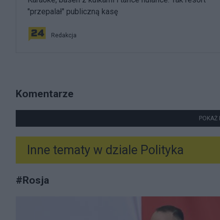
"przepalał" publiczną kasę
Redakcja
Komentarze
POKAŻ 
Inne tematy w dziale
Polityka
#
Rosja