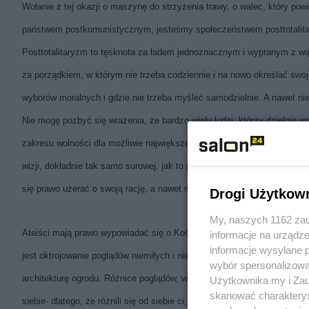
Wołanie z tej okazji o maszynę do strzyżenia trawy, o walec, który pow
państwem postkomunistycznym, jesteśmy społeczeństwem posttotalit
Posttotalitaryzm to tęsknota za ładem jednoznacznym i wypranym z wąt
za porządkiem, w którym nie trzeba codziennie i na nowo określać swo
wyborów moralnych i gdzie nie trzeba myśleć samodzielnie. A nawet nie
Nie mogę pozbyć się wrażenia, że bardzo wielu ludzi, którzy dzielnie 
zakresu wolności dla możliwie największej liczby osób - co jest nienauk
wizji, dokładnie tak samo surowej, jak to praktykowali komuniści. Ani
się prawo użerać o swoją rację, a nawet ma taki obowiązek wobec własne
Drogi Użytkow
My, naszych 1162 zau
Ateiści mają prawo wypowiadać się o Kościele, a księża o sprawach pu
informacje na urządze
informacje wysyłane 
jest oktrojowanie poglądów niemiłych i niewygodnych. Ludzie nie są chw
wybór spersonalizowan
architekturę ogrodu. Różnice poglądów, wielość zdań to jest bogactwo,
Użytkownika my i Zau
skanować charakterys
siebie- dlatego, że różnili się od siebie ci, co pod nimi leżą. Ja nie ch