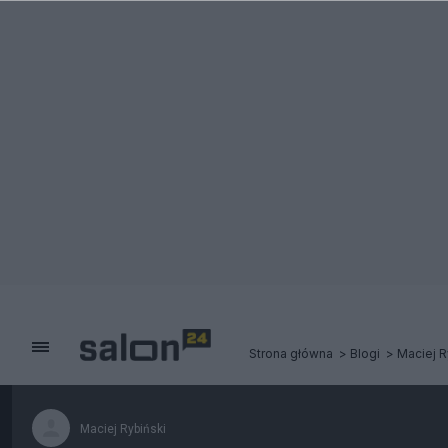
Strona główna
Blogi
Maciej R
Maciej Rybiński