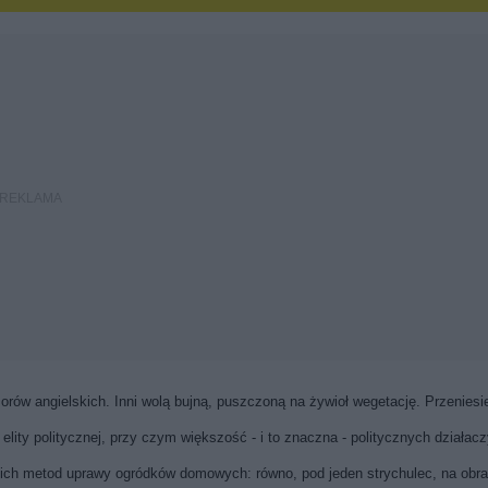
orów angielskich. Inni wolą bujną, puszczoną na żywioł wegetację. Przeniesi
ity politycznej, przy czym większość - i to znaczna - politycznych działacz
skich metod uprawy ogródków domowych: równo, pod jeden strychulec, na obra