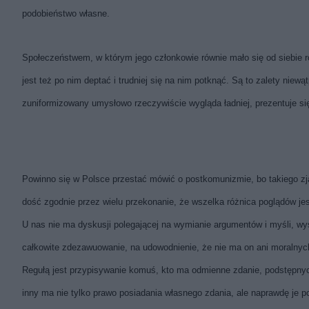
podobieństwo własne.
Społeczeństwem, w którym jego członkowie równie mało się od siebie róż
jest też po nim deptać i trudniej się na nim potknąć. Są to zalety niew
zuniformizowany umysłowo rzeczywiście wygląda ładniej, prezentuje się 
Powinno się w Polsce przestać mówić o postkomunizmie, bo takiego zj
dość zgodnie przez wielu przekonanie, że wszelka różnica poglądów jes
U nas nie ma dyskusji polegającej na wymianie argumentów i myśli, wys
całkowite zdezawuowanie, na udowodnienie, że nie ma on ani moralnych
Regułą jest przypisywanie komuś, kto ma odmienne zdanie, podstępnych 
inny ma nie tylko prawo posiadania własnego zdania, ale naprawdę je 