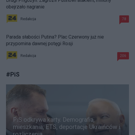
Drugi Prigożyn. Zagroził Putinowi atakiem, miliony
obejrzało nagranie
Redakcja
78
Parada słabości Putina? Plac Czerwony już nie
przypomina dawnej potęgi Rosji
Redakcja
206
#
PiS
PiS odkrywa karty. Demografia,
mieszkania, ETS, deportacje Ukraińców i
rozliczenia