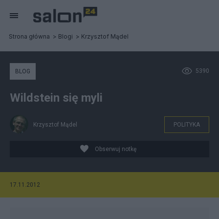
Strona główna
Blogi
Krzysztof Mądel
5390
BLOG
Wildstein się myli
Krzysztof Mądel
POLITYKA
Obserwuj notkę
17.11.2012