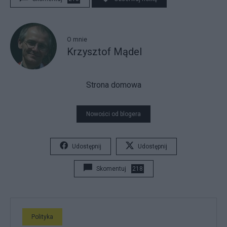
O mnie
Krzysztof Mądel
Strona domowa
Nowości od blogera
Udostępnij
Udostępnij
Skomentuj
218
Polityka