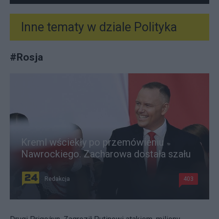
Inne tematy w dziale
Polityka
#
Rosja
Kreml wściekły po przemówieniu
Nawrockiego. Zacharowa dostała szału
Redakcja
403