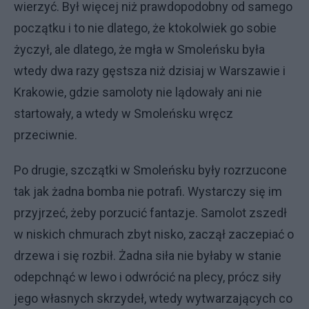
wierzyć. Był więcej niż prawdopodobny od samego
początku i to nie dlatego, że ktokolwiek go sobie
życzył, ale dlatego, że mgła w Smoleńsku była
wtedy dwa razy gęstsza niż dzisiaj w Warszawie i
Krakowie, gdzie samoloty nie lądowały ani nie
startowały, a wtedy w Smoleńsku wręcz
przeciwnie.
Po drugie, szczątki w Smoleńsku były rozrzucone
tak jak żadna bomba nie potrafi. Wystarczy się im
przyjrzeć, żeby porzucić fantazje. Samolot zszedł
w niskich chmurach zbyt nisko, zaczął zaczepiać o
drzewa i się rozbił. Żadna siła nie byłaby w stanie
odepchnąć w lewo i odwrócić na plecy, prócz siły
jego własnych skrzydeł, wtedy wytwarzających co