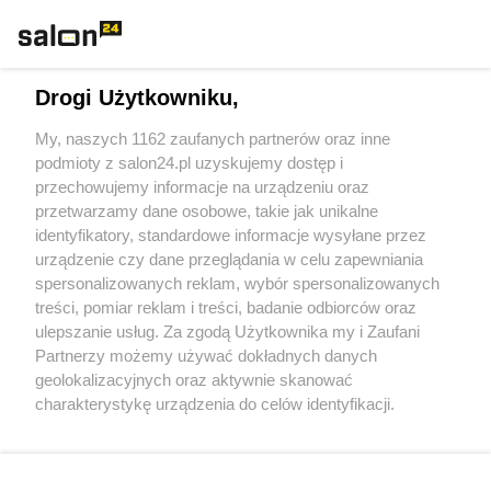
Technologie
Drogi Użytkowniku,
Sport
My, naszych 1162 zaufanych partnerów oraz inne
podmioty z salon24.pl uzyskujemy dostęp i
Społeczeństwo
przechowujemy informacje na urządzeniu oraz
przetwarzamy dane osobowe, takie jak unikalne
Kultura
identyfikatory, standardowe informacje wysyłane przez
urządzenie czy dane przeglądania w celu zapewniania
spersonalizowanych reklam, wybór spersonalizowanych
treści, pomiar reklam i treści, badanie odbiorców oraz
ulepszanie usług. Za zgodą Użytkownika my i Zaufani
X
Facebook
Instagram
Youtube
Partnerzy możemy używać dokładnych danych
geolokalizacyjnych oraz aktywnie skanować
charakterystykę urządzenia do celów identyfikacji.
Web Content Media sp. z o. o. © 2022
Ponieważ cenimy Twoją prywatność, prosimy o zgodę na
korzystanie z tych technologii poprzez kliknięcie
„Akceptuję”. Zgoda jest dobrowolna i zawsze możesz ją
Pomoc
O nas
Praca
Reklama
Kontakt