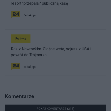
resort "przepalał" publiczną kasę
Redakcja
Polityka
Rok z Nawrockim. Głośne weta, sojusz z USA i
powrót do Trójmorza
Redakcja
Komentarze
POKAŻ KOMENTARZE (218)