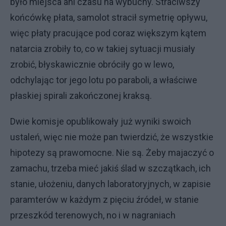
było miejsca ani czasu na wybuchy. Straciwszy
końcówkę płata, samolot stracił symetrię opływu,
więc płaty pracujące pod coraz większym kątem
natarcia zrobiły to, co w takiej sytuacji musiały
zrobić, błyskawicznie obróciły go w lewo,
odchylając tor jego lotu po paraboli, a właściwe
płaskiej spirali zakończonej kraksą.
Dwie komisje opublikowały już wyniki swoich
ustaleń, więc nie może pan twierdzić, że wszystkie
hipotezy są prawomocne. Nie są. Żeby majaczyć o
zamachu, trzeba mieć jakiś ślad w szczątkach, ich
stanie, ułożeniu, danych laboratoryjnych, w zapisie
paramterów w każdym z pięciu źródeł, w stanie
przeszkód terenowych, no i w nagraniach