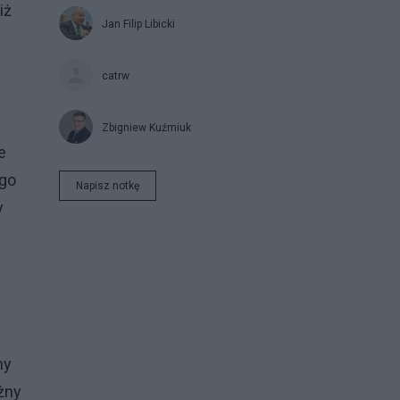
iż
Jan Filip Libicki
catrw
Zbigniew Kuźmiuk
e
ego
Napisz notkę
y
ny
żny