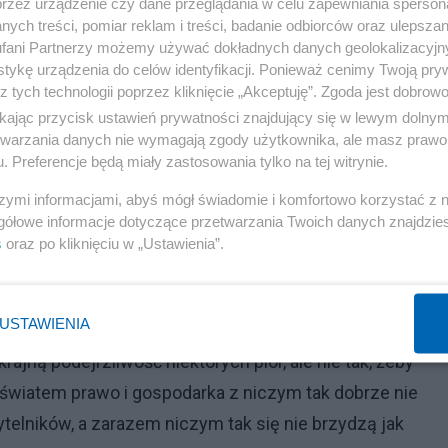
przez urządzenie czy dane przeglądania w celu zapewniania sperson
erdzą dziennikarze. Płynne przekształcenie firmy w takic
ych treści, pomiar reklam i treści, badanie odbiorców oraz ulepszan
pewne. Nowy zarząd Presspubliki postawił na swoim,
fani Partnerzy możemy używać dokładnych danych geolokalizacyjn
tykę urządzenia do celów identyfikacji. Ponieważ cenimy Twoją pry
sądzie!), ale jednocześnie utracił wielu autorów, którzy
z tych technologii poprzez kliknięcie „Akceptuję”. Zgoda jest dobro
ikając przycisk ustawień prywatności znajdujący się w lewym dolny
etwarzania danych nie wymagają zgody użytkownika, ale masz prawo 
. Preferencje będą miały zastosowania tylko na tej witrynie.
Reklama
szymi informacjami, abyś mógł świadomie i komfortowo korzystać z
zegra zawsze z autorem, który dba o teksty? Niekonieczni
gółowe informacje dotyczące przetwarzania Twoich danych znajdzi
szą teraz sukcesy na swoim. Błąd Hajdarowicza polega
s
oraz po kliknięciu w „Ustawienia”.
aktywów. „Rzeczpospolita” zawsze miała dobry newsroo
ek literacki od dłuższego czasu ewoluowały w kierunku
USTAWIENIA
ym, co należało skorygować, ale tylko na tyle, żeby
ajną podejrzliwość niektórych piór, ale nie tak, żeby
 światem prawo i gospodarka z niczym tak dobrze nie
elników, a zarazem niczym tak się nie brzydzą jak