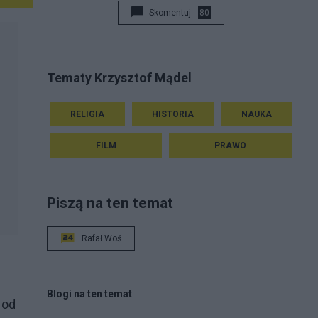
Skomentuj
80
Tematy Krzysztof Mądel
RELIGIA
HISTORIA
NAUKA
FILM
PRAWO
Piszą na ten temat
Rafał Woś
Blogi na ten temat
 od