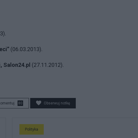
3).
eci”
(06.03.2013).
, Salon24.pl
(27.11.2012).
komentuj
80
Obserwuj notkę
Polityka