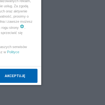
alizowanych reklam,
h
ie usług. Za zgodą
ych oraz aktywnie
watność, prosimy o
wolna i zawsze możesz
m rogu strony
.
sprzeciwić się
 naszych serwisów
e.
esz w
Polityce
m,
AKCEPTUJĘ