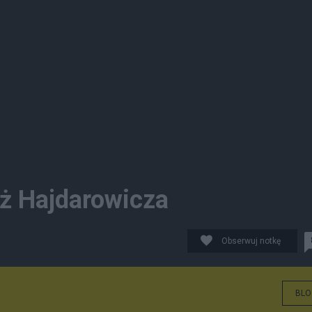
iż Hajdarowicza
Obserwuj notkę
BLO