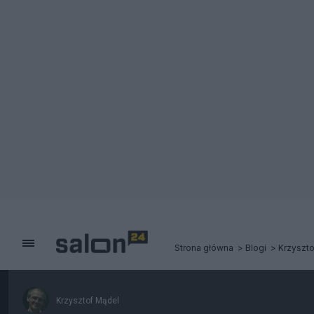
Strona główna
Blogi
Krzyszt
Krzysztof Mądel