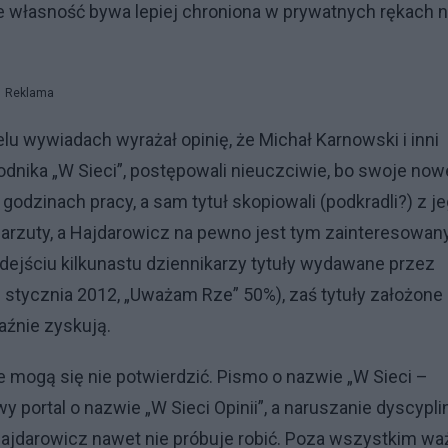
że własność bywa lepiej chroniona w prywatnych rękach n
Reklama
lu wywiadach wyrażał opinię, że Michał Karnowski i inni
godnika „W Sieci”, postępowali nieuczciwie, bo swoje now
godzinach pracy, a sam tytuł skopiowali (podkradli?) z j
zarzuty, a Hajdarowicz na pewno jest tym zainteresowan
odejściu kilkunastu dziennikarzy tytuły wydawane przez
 stycznia 2012, „Uważam Rze” 50%), zaś tytuły założone
aźnie zyskują.
 mogą się nie potwierdzić. Pismo o nazwie „W Sieci –
y portal o nazwie „W Sieci Opinii”, a naruszanie dyscypli
Hajdarowicz nawet nie próbuje robić. Poza wszystkim wa