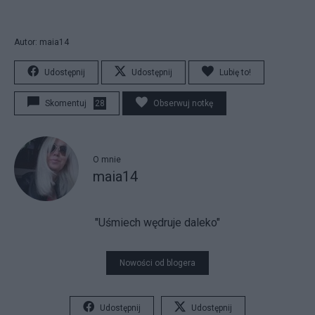
Autor: maia14
Udostępnij
Udostępnij
Lubię to!
Skomentuj
28
Obserwuj notkę
O mnie
maia14
"Uśmiech wędruje daleko"
Nowości od blogera
Udostępnij
Udostępnij