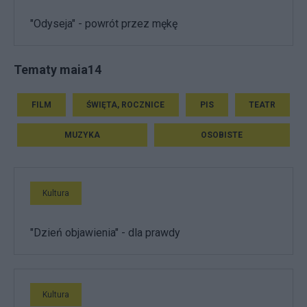
"Odyseja" - powrót przez mękę
Tematy maia14
FILM
ŚWIĘTA, ROCZNICE
PIS
TEATR
MUZYKA
OSOBISTE
Kultura
"Dzień objawienia" - dla prawdy
Kultura