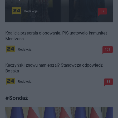
Redakcja
82
Koalicja przegrała głosowanie. PiS uratowało immunitet
Mentzena
Redakcja
101
Kaczyński znowu namieszał? Stanowcza odpowiedź
Bosaka
Redakcja
88
#
Sondaż