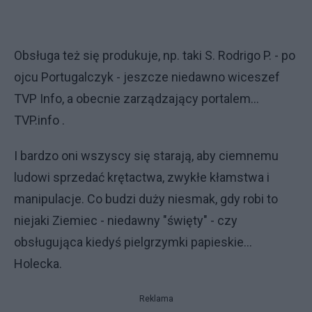
Obsługa też się produkuje, np. taki S. Rodrigo P. - po
ojcu Portugalczyk - jeszcze niedawno wiceszef
TVP Info, a obecnie zarządzający portalem...
TVP.info .
I bardzo oni wszyscy się starają, aby ciemnemu
ludowi sprzedać krętactwa, zwykłe kłamstwa i
manipulacje. Co budzi duży niesmak, gdy robi to
niejaki Ziemiec - niedawny "święty" - czy
obsługująca kiedyś pielgrzymki papieskie...
Holecka.
Reklama