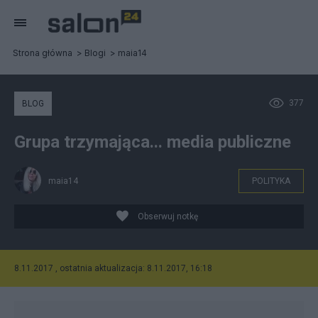
Strona główna
Blogi
maia14
377
BLOG
Grupa trzymająca... media publiczne
maia14
POLITYKA
Obserwuj notkę
8.11.2017 , ostatnia aktualizacja: 8.11.2017, 16:18