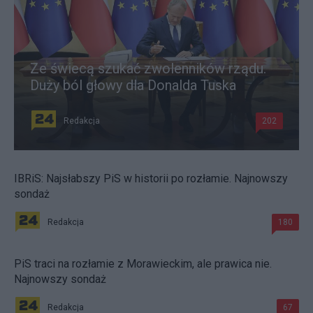
Ze świecą szukać zwolenników rządu.
Duży ból głowy dla Donalda Tuska
Redakcja
202
IBRiS: Najsłabszy PiS w historii po rozłamie. Najnowszy
sondaż
Redakcja
180
PiS traci na rozłamie z Morawieckim, ale prawica nie.
Najnowszy sondaż
Redakcja
67