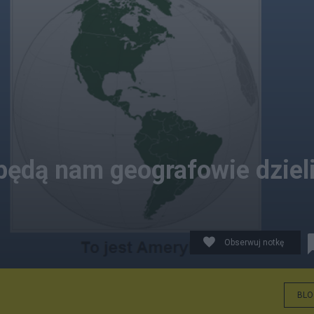
 będą nam geografowie dziel
Obserwuj notkę
BLO