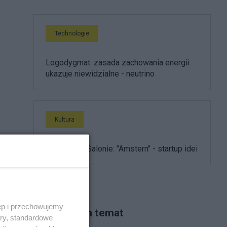
Technologie
Logodygmat: zasada zachowania energii
ukazuje niewidzialne - neutrino
Kultura
Ewolucja w Salonie: "Amstern" - startup idei
ęp i przechowujemy
Piszą na ten temat
ory, standardowe