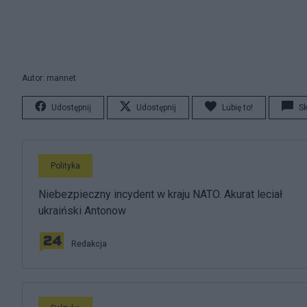
Autor: mannet
Udostępnij
Udostępnij
Lubię to!
S
Polityka
Niebezpieczny incydent w kraju NATO. Akurat leciał
ukraiński Antonow
Redakcja