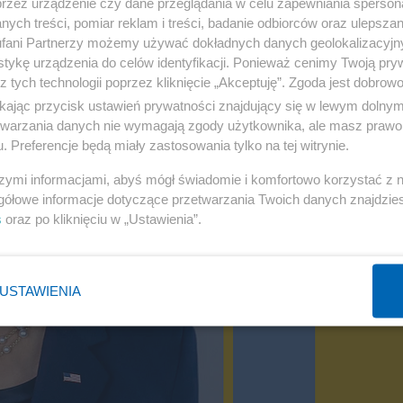
przez urządzenie czy dane przeglądania w celu zapewniania sperson
ych treści, pomiar reklam i treści, badanie odbiorców oraz ulepszan
fani Partnerzy możemy używać dokładnych danych geolokalizacyjn
tykę urządzenia do celów identyfikacji. Ponieważ cenimy Twoją pry
z tych technologii poprzez kliknięcie „Akceptuję”. Zgoda jest dobro
ikając przycisk ustawień prywatności znajdujący się w lewym dolny
etwarzania danych nie wymagają zgody użytkownika, ale masz prawo 
. Preferencje będą miały zastosowania tylko na tej witrynie.
szymi informacjami, abyś mógł świadomie i komfortowo korzystać z
gółowe informacje dotyczące przetwarzania Twoich danych znajdzi
s
oraz po kliknięciu w „Ustawienia”.
USTAWIENIA