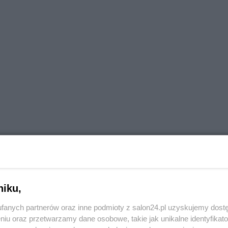
zonych do scenariusza "To jest Ameryka" (link):
yka, jedna partia, jeden porządek"?
niku,
fanych partnerów oraz inne podmioty z salon24.pl uzyskujemy dost
niu oraz przetwarzamy dane osobowe, takie jak unikalne identyfikat