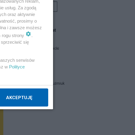
alizowanych reklam,
Rafał Woś
ie usług. Za zgodą
ych oraz aktywnie
watność, prosimy o
wolna i zawsze możesz
Blogi na ten temat
m rogu strony
.
sprzeciwić się
Jan Filip Libicki
 naszych serwisów
catrw
esz w
Polityce
Zbigniew Kuźmiuk
AKCEPTUJĘ
Napisz notkę