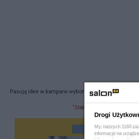
Pasują idee w kampanii wyborczej w Stanach Zjednoc
"Start-up w idei jedna Amer
Drogi Użytkow
My, naszych 1160 zau
informacje na urządze