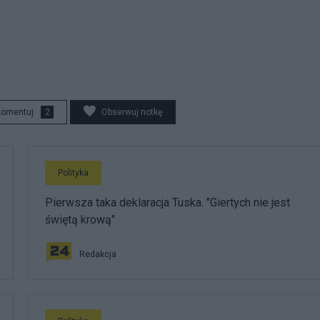
komentuj
2
Obserwuj notkę
Polityka
Pierwsza taka deklaracja Tuska. "Giertych nie jest
świętą krową"
Redakcja