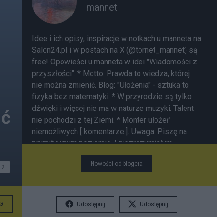
mannet
Idee i ich opisy, inspiracje w notkach u manneta na
Salon24.pl i w postach na X (@tornet_mannet) są
free! Opowieści u manneta w idei "Wiadomości z
przyszłości". * Motto: Prawda to wiedza, której
nie można zmienić. Blog:
"Ułożenia"
- sztuka to
fizyka bez matematyki. * W przyrodzie są tylko
dźwięki i więcej nie ma w naturze muzyki. Talent
ić
nie pochodzi z tej Ziemi. * Monter ułożeń
niemożliwych [
komentarze
]. Uwaga: Piszę na
prymitywnym poziomie. I niezrozumiałym
językiem wg komentatorów. Nie nadążam za AI.
Nowości od blogera
Banuję nickname piszący swoje negatywne opinie
2
o mnie bez uzasadnienia. Piszą mi się "literówki".
Taka optyka.
G
Udostępnij
Udostępnij