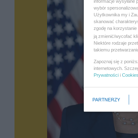
informacje wysyłane 
wybór spersonalizowan
Użytkownika my i Zau
skanować charakterys
zgodę na korzystanie 
ją zmienić/wycofać kl
Niektóre rodzaje prz
takiemu przetwarzaniu
Zapoznaj się z poniż
internetowych. Szcze
Prywatności
i
Cookie
PARTNERZY