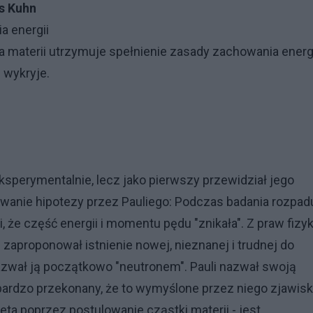
s Kuhn
a energii
 materii utrzymuje spełnienie zasady zachowania energi
e wykryje.
eksperymentalnie, lecz jako pierwszy przewidział jego
owanie hipotezy przez Pauliego: Podczas badania rozpad
 że część energii i momentu pędu "znikała". Z praw fizyk
 zaproponował istnienie nowej, nieznanej i trudnej do
Nazwał ją początkowo "neutronem". Pauli nazwał swoją
bardzo przekonany, że to wymyślone przez niego zjawisk
ta poprzez postulowanie cząstki materii - jest