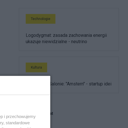
Technologie
Logodygmat: zasada zachowania energii
ukazuje niewidzialne - neutrino
Kultura
Ewolucja w Salonie: "Amstern" - startup idei
Blogi na ten temat
ęp i przechowujemy
ory, standardowe