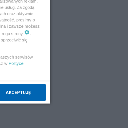
alizowanych reklam,
marek.w
ie usług. Za zgodą
ych oraz aktywnie
watność, prosimy o
Atej
wolna i zawsze możesz
m rogu strony
.
Napisz notkę
sprzeciwić się
 naszych serwisów
esz w
Polityce
AKCEPTUJĘ