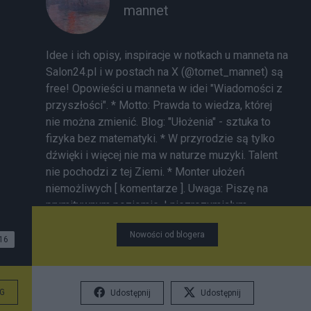
mannet
Idee i ich opisy, inspiracje w notkach u manneta na
Salon24.pl i w postach na X (@tornet_mannet) są
free! Opowieści u manneta w idei "Wiadomości z
przyszłości". * Motto: Prawda to wiedza, której
nie można zmienić. Blog:
"Ułożenia"
- sztuka to
fizyka bez matematyki. * W przyrodzie są tylko
dźwięki i więcej nie ma w naturze muzyki. Talent
nie pochodzi z tej Ziemi. * Monter ułożeń
niemożliwych [
komentarze
]. Uwaga: Piszę na
prymitywnym poziomie. I niezrozumiałym
językiem wg komentatorów. Nie nadążam za AI.
Nowości od blogera
Banuję nickname piszący swoje negatywne opinie
16
o mnie bez uzasadnienia. Piszą mi się "literówki".
Taka optyka.
G
Udostępnij
Udostępnij