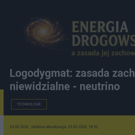
Logodygmat: zasada zach
niewidzialne - neutrino
TECHNOLOGIE
Logodygmat: zasada zachowania energii ukazuje niewid
23.05.2026 , ostatnia aktualizacja: 23.05.2026, 18:32