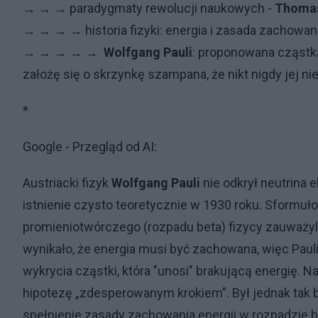
→ → → paradygmaty rewolucji naukowych -
Thoma
→ → → → historia fizyki: energia i zasada zachowani
→ → → → →
Wolfgang Pauli
: proponowana cząstka
założę się o skrzynkę szampana, że nikt nigdy jej ni
*
Google - Przegląd od AI:
Austriacki fizyk
Wolfgang Pauli
nie odkrył neutrina 
istnienie czysto teoretycznie w 1930 roku. Sformuł
promieniotwórczego (rozpadu beta) fizycy zauważyli,
wynikało, że energia musi być zachowana, więc Pauli
wykrycia cząstki, która "unosi" brakującą energię. 
hipotezę „zdesperowanym krokiem”. Był jednak tak 
spełnienie zasady zachowania energii w rozpadzie be