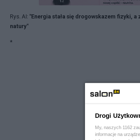
Rys. AI:
"Energia stała się drogowskazem fizyki, a 
natury"
*
Drogi Użytkow
My, naszych 1162 zau
informacje na urządze