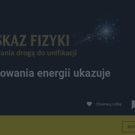
owania energii ukazuje
Obserwuj notkę
zialne - neutrino
BLO