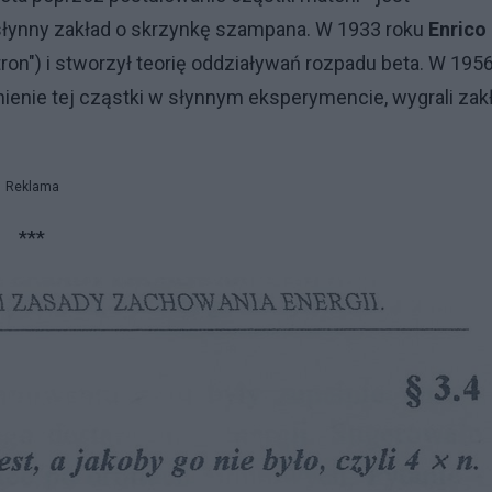
ł słynny zakład o skrzynkę szampana. W 1933 roku
Enrico
tron") i stworzył teorię oddziaływań rozpadu beta. W 195
nienie tej cząstki w słynnym eksperymencie, wygrali zak
Reklama
***