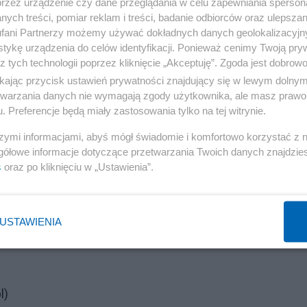
przez urządzenie czy dane przeglądania w celu zapewniania sperson
ych treści, pomiar reklam i treści, badanie odbiorców oraz ulepszan
fani Partnerzy możemy używać dokładnych danych geolokalizacyjn
tykę urządzenia do celów identyfikacji. Ponieważ cenimy Twoją pry
z tych technologii poprzez kliknięcie „Akceptuję”. Zgoda jest dobro
ikając przycisk ustawień prywatności znajdujący się w lewym dolny
etwarzania danych nie wymagają zgody użytkownika, ale masz prawo 
. Preferencje będą miały zastosowania tylko na tej witrynie.
szymi informacjami, abyś mógł świadomie i komfortowo korzystać z
gółowe informacje dotyczące przetwarzania Twoich danych znajdzi
rozważań struktury wewnątrz
"reguł stabilizacji"
(w idei
s
oraz po kliknięciu w „Ustawienia”.
Reklama
USTAWIENIA
l)