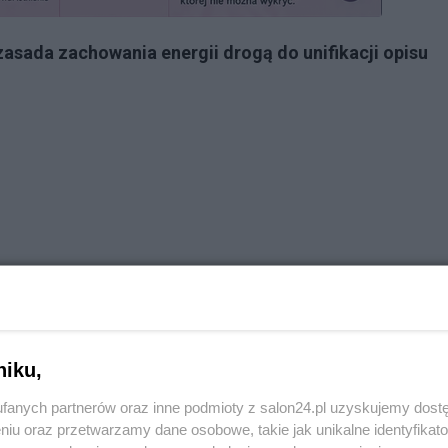
zasada zachowania energii drogą do unifikacji opisu
niku,
fanych partnerów oraz inne podmioty z salon24.pl uzyskujemy dost
niu oraz przetwarzamy dane osobowe, takie jak unikalne identyfikat