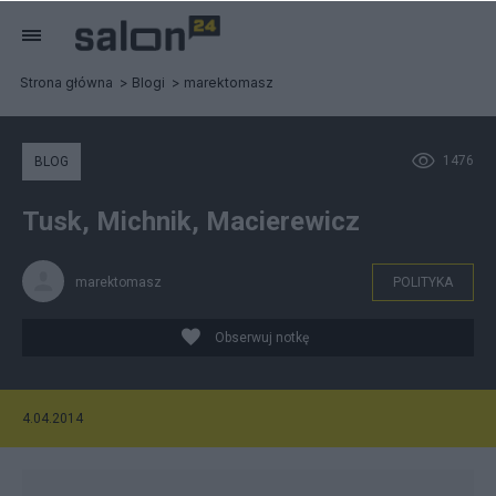
Strona główna
Blogi
marektomasz
1476
BLOG
Tusk, Michnik, Macierewicz
marektomasz
POLITYKA
Obserwuj notkę
4.04.2014