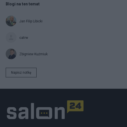
Blogi na ten temat
Jan Filip Libicki
catrw
Zbigniew Kuźmiuk
Napisz notkę