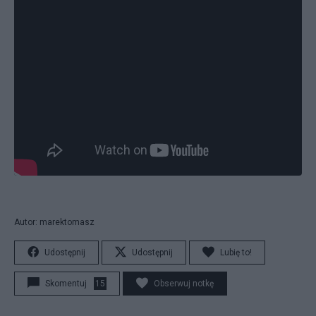
Autor: marektomasz
Udostępnij
Udostępnij
Lubię to!
Skomentuj
15
Obserwuj notkę