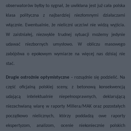
obserwatorów byłby to sygnał, że uwikłana jest już cała polska
klasa polityczna z najbardziej niezłomnymi działaczami
włącznie. Ewentualnie, że nieliczni uczciwi nie widzą wyjścia.
W zaistniałej, niezwykle trudnej sytuacji możemy jedynie
udawać niezbornych umysłowo. W obliczu masowego
zabójstwa o epokowym wymiarze na więcej nas dzisiaj nie
stać.
Drugie ostrożnie optymistyczne
– rozsądnie się podzielić. Na
część oficjalną polskiej sceny, z betonową konsekwencją
udającą intelektualnie niepełnosprawnych, deklarującą
niezachwianą wiarę w raporty Millera/MAK oraz pozostałych
początkowo nielicznych, którzy poddadzą owe raporty
ekspertyzom, analizom, ocenie niekoniecznie polskich