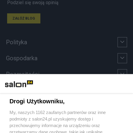
Podziel się swoją opinią
ZAŁÓŻ BLOG
Polityka
Gospodarka
Rozmaitości
Technologie
Drogi Użytkowniku,
Sport
My, naszych 1162 zaufanych partnerów oraz inne
podmioty z salon24.pl uzyskujemy dostęp i
Społeczeństwo
przechowujemy informacje na urządzeniu oraz
przetwarzamy dane osobowe, takie jak unikalne