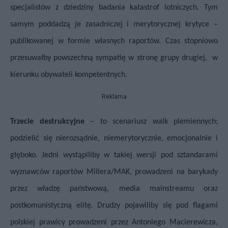
specjalistów z dziedziny badania katastrof lotniczych. Tym
samym poddadzą je zasadniczej i merytorycznej krytyce –
publikowanej w formie własnych raportów. Czas stopniowo
przesuwałby powszechną sympatię w stronę grupy drugiej,
w
kierunku obywateli kompetentnych.
Reklama
Trzecie destrukcyjne
– to scenariusz walk plemiennych;
podzielić się nierozsądnie, niemerytorycznie, emocjonalnie i
głęboko. Jedni wystąpiliby w takiej wersji pod sztandarami
wyznawców raportów Millera/MAK, prowadzeni na barykady
przez
władzę państwową, media mainstreamu oraz
postkomunistyczną elitę. Drudzy pojawiliby się
pod flagami
polskiej prawicy prowadzeni przez Antoniego Macierewicza,