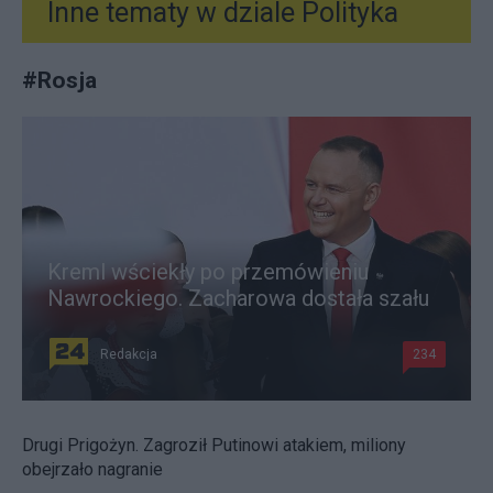
Inne tematy w dziale
Polityka
#
Rosja
Kreml wściekły po przemówieniu
Nawrockiego. Zacharowa dostała szału
Redakcja
234
Drugi Prigożyn. Zagroził Putinowi atakiem, miliony
obejrzało nagranie