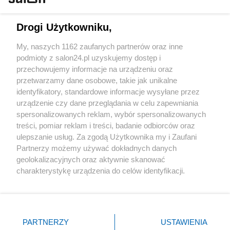
Technologie
Drogi Użytkowniku,
Sport
My, naszych 1162 zaufanych partnerów oraz inne
podmioty z salon24.pl uzyskujemy dostęp i
Społeczeństwo
przechowujemy informacje na urządzeniu oraz
przetwarzamy dane osobowe, takie jak unikalne
Kultura
identyfikatory, standardowe informacje wysyłane przez
urządzenie czy dane przeglądania w celu zapewniania
spersonalizowanych reklam, wybór spersonalizowanych
treści, pomiar reklam i treści, badanie odbiorców oraz
ulepszanie usług. Za zgodą Użytkownika my i Zaufani
X
Facebook
Instagram
Youtube
Partnerzy możemy używać dokładnych danych
geolokalizacyjnych oraz aktywnie skanować
charakterystykę urządzenia do celów identyfikacji.
Web Content Media sp. z o. o. © 2022
Ponieważ cenimy Twoją prywatność, prosimy o zgodę na
korzystanie z tych technologii poprzez kliknięcie
„Akceptuję”. Zgoda jest dobrowolna i zawsze możesz ją
Pomoc
O nas
Praca
Reklama
Kontakt
zmienić/wycofać klikając przycisk ustawień prywatności
PARTNERZY
USTAWIENIA
znajdujący się w lewym dolnym rogu strony
. Niektóre