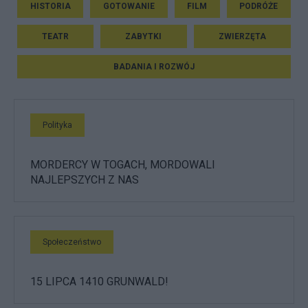
HISTORIA
GOTOWANIE
FILM
PODRÓŻE
TEATR
ZABYTKI
ZWIERZĘTA
BADANIA I ROZWÓJ
Polityka
MORDERCY W TOGACH, MORDOWALI
NAJLEPSZYCH Z NAS
Społeczeństwo
15 LIPCA 1410 GRUNWALD!