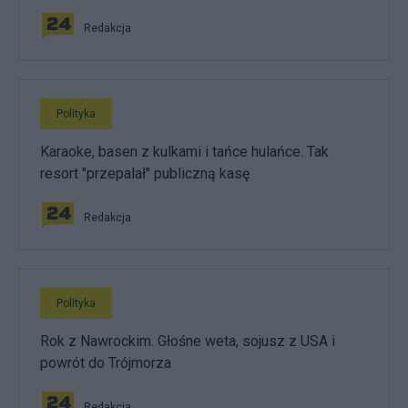
Redakcja
Polityka
Karaoke, basen z kulkami i tańce hulańce. Tak
resort "przepalał" publiczną kasę
Redakcja
Polityka
Rok z Nawrockim. Głośne weta, sojusz z USA i
powrót do Trójmorza
Redakcja