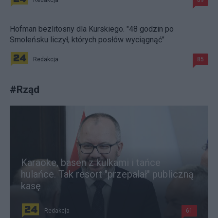
Hofman bezlitosny dla Kurskiego. "48 godzin po
Smoleńsku liczył, których posłów wyciągnąć"
Redakcja
85
#
Rząd
Karaoke, basen z kulkami i tańce
hulańce. Tak resort "przepalał" publiczną
kasę
Redakcja
61