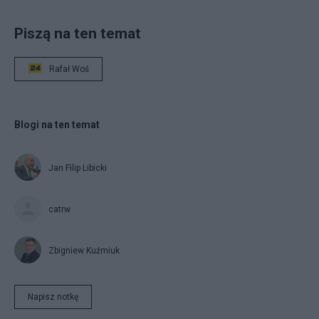
Piszą na ten temat
Rafał Woś
Blogi na ten temat
Jan Filip Libicki
catrw
Zbigniew Kuźmiuk
Napisz notkę