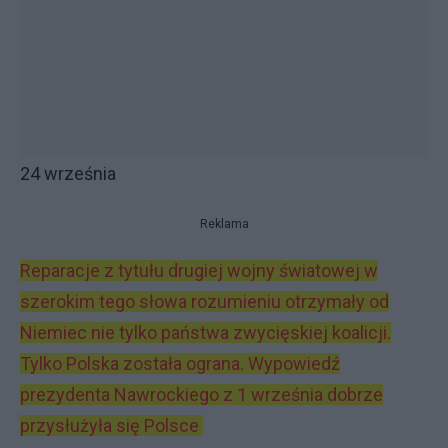
24 września
Reklama
Reparacje z tytułu drugiej wojny światowej w
szerokim tego słowa rozumieniu otrzymały od
Niemiec nie tylko państwa zwycięskiej koalicji.
Tylko Polska została ograna. Wypowiedź
prezydenta Nawrockiego z 1 września dobrze
przysłużyła się Polsce