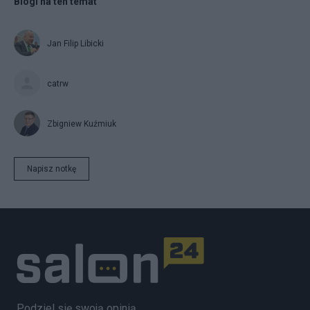
Blogi na ten temat
Jan Filip Libicki
catrw
Zbigniew Kuźmiuk
Napisz notkę
Podziel się swoją opinią