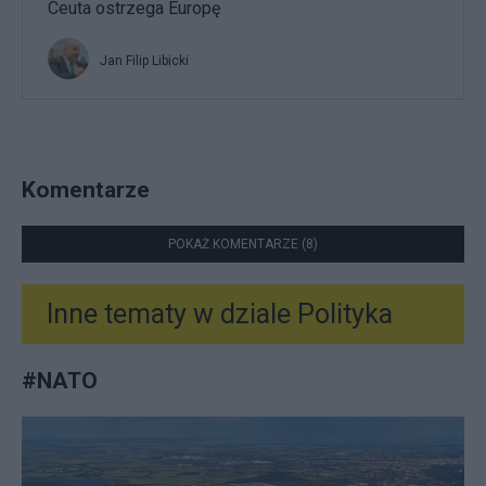
Ceuta ostrzega Europę
Jan Filip Libicki
Komentarze
POKAŻ KOMENTARZE (8)
Inne tematy w dziale
Polityka
#
NATO