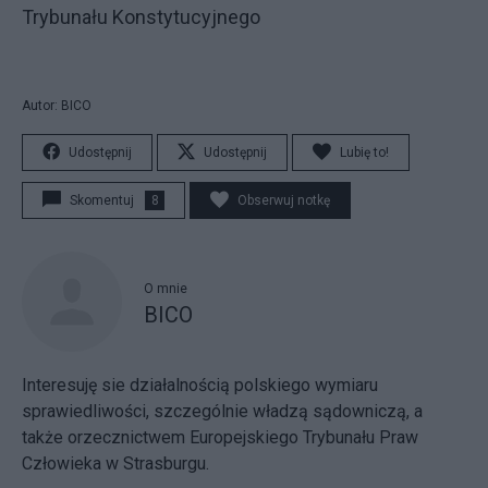
Trybunału Konstytucyjnego
Autor: BICO
Udostępnij
Udostępnij
Lubię to!
Skomentuj
8
Obserwuj notkę
O mnie
BICO
Interesuję sie działalnością polskiego wymiaru
sprawiedliwości, szczególnie władzą sądowniczą, a
także orzecznictwem Europejskiego Trybunału Praw
Człowieka w Strasburgu.