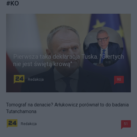
#
KO
Pierwsza taka deklaracja Tuska. "Giertych
nie jest świętą krową"
Redakcja
90
Tomograf na denacie? Arłukowicz porównał to do badania
Tutanchamona
Redakcja
51