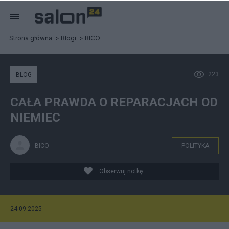
Strona główna
Blogi
BICO
223
BLOG
CAŁA PRAWDA O REPARACJACH OD
NIEMIEC
BICO
POLITYKA
Obserwuj notkę
24.09.2025