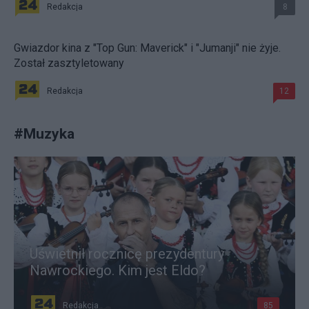
Redakcja
8
Gwiazdor kina z "Top Gun: Maverick" i "Jumanji" nie żyje.
Został zasztyletowany
Redakcja
12
#
Muzyka
Uświetnił rocznicę prezydentury
Nawrockiego. Kim jest Eldo?
Redakcja
85