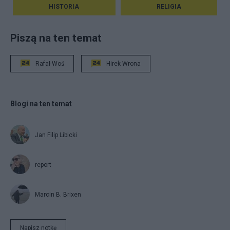
HISTORIA
RELIGIA
Piszą na ten temat
Rafał Woś
Hirek Wrona
Blogi na ten temat
Jan Filip Libicki
report
Marcin B. Brixen
Napisz notkę