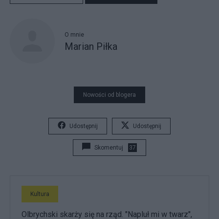
O mnie
Marian Piłka
Nowości od blogera
Udostępnij
Udostępnij
Skomentuj
37
Kultura
Olbrychski skarży się na rząd. "Napluł mi w twarz",