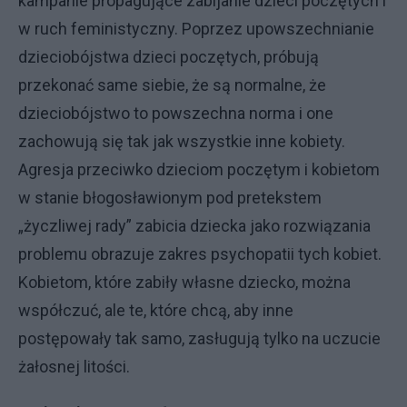
kampanie propagujące zabijanie dzieci poczętych i
w ruch feministyczny. Poprzez upowszechnianie
dzieciobójstwa dzieci poczętych, próbują
przekonać same siebie, że są normalne, że
dzieciobójstwo to powszechna norma i one
zachowują się tak jak wszystkie inne kobiety.
Agresja przeciwko dzieciom poczętym i kobietom
w stanie błogosławionym pod pretekstem
„życzliwej rady” zabicia dziecka jako rozwiązania
problemu obrazuje zakres psychopatii tych kobiet.
Kobietom, które zabiły własne dziecko, można
współczuć, ale te, które chcą, aby inne
postępowały tak samo, zasługują tylko na uczucie
żałosnej litości.