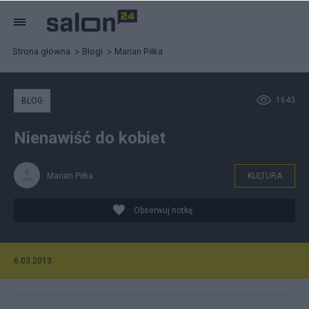
Strona główna
Blogi
Marian Piłka
1643
BLOG
Nienawiść do kobiet
Marian Piłka
KULTURA
Obserwuj notkę
6.03.2013