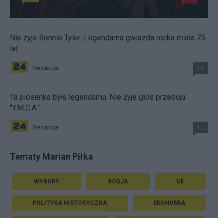
Nie żyje Bonnie Tyler. Legendarna gwiazda rocka miała 75
lat
Redakcja
15
Ta piosenka była legendarna. Nie żyje głos przeboju
"Y.M.C.A."
Redakcja
11
Tematy Marian Piłka
WYBORY
ROSJA
UE
POLITYKA HISTORYCZNA
EKONOMIA