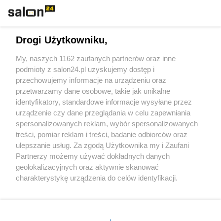
Technologie
Drogi Użytkowniku,
Sport
My, naszych 1162 zaufanych partnerów oraz inne
podmioty z salon24.pl uzyskujemy dostęp i
Społeczeństwo
przechowujemy informacje na urządzeniu oraz
przetwarzamy dane osobowe, takie jak unikalne
Kultura
identyfikatory, standardowe informacje wysyłane przez
urządzenie czy dane przeglądania w celu zapewniania
spersonalizowanych reklam, wybór spersonalizowanych
treści, pomiar reklam i treści, badanie odbiorców oraz
ulepszanie usług. Za zgodą Użytkownika my i Zaufani
X
Facebook
Instagram
Youtube
Partnerzy możemy używać dokładnych danych
geolokalizacyjnych oraz aktywnie skanować
charakterystykę urządzenia do celów identyfikacji.
Web Content Media sp. z o. o. © 2022
Ponieważ cenimy Twoją prywatność, prosimy o zgodę na
korzystanie z tych technologii poprzez kliknięcie
„Akceptuję”. Zgoda jest dobrowolna i zawsze możesz ją
Pomoc
O nas
Praca
Reklama
Kontakt
zmienić/wycofać klikając przycisk ustawień prywatności