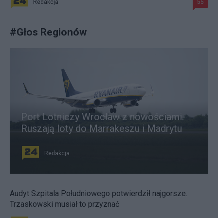
Redakcja
55
#
Głos Regionów
Port Lotniczy Wrocław z nowościami.
Ruszają loty do Marrakeszu i Madrytu
Redakcja
Audyt Szpitala Południowego potwierdził najgorsze.
Trzaskowski musiał to przyznać