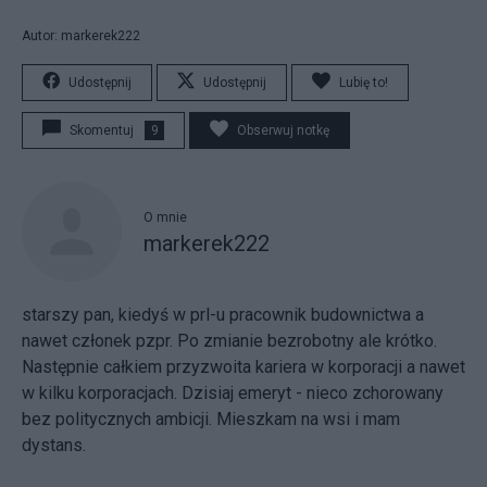
Autor: markerek222
Udostępnij
Udostępnij
Lubię to!
Skomentuj
9
Obserwuj notkę
O mnie
markerek222
starszy pan, kiedyś w prl-u pracownik budownictwa a
nawet członek pzpr. Po zmianie bezrobotny ale krótko.
Następnie całkiem przyzwoita kariera w korporacji a nawet
w kilku korporacjach. Dzisiaj emeryt - nieco zchorowany
bez politycznych ambicji. Mieszkam na wsi i mam
dystans.