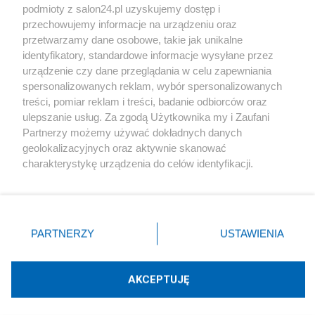
podmioty z salon24.pl uzyskujemy dostęp i
Społeczeństwo
przechowujemy informacje na urządzeniu oraz
przetwarzamy dane osobowe, takie jak unikalne
Kultura
identyfikatory, standardowe informacje wysyłane przez
urządzenie czy dane przeglądania w celu zapewniania
spersonalizowanych reklam, wybór spersonalizowanych
treści, pomiar reklam i treści, badanie odbiorców oraz
ulepszanie usług. Za zgodą Użytkownika my i Zaufani
X
Facebook
Instagram
Youtube
Partnerzy możemy używać dokładnych danych
geolokalizacyjnych oraz aktywnie skanować
charakterystykę urządzenia do celów identyfikacji.
Web Content Media sp. z o. o. © 2022
Ponieważ cenimy Twoją prywatność, prosimy o zgodę na
korzystanie z tych technologii poprzez kliknięcie
„Akceptuję”. Zgoda jest dobrowolna i zawsze możesz ją
Pomoc
O nas
Praca
Reklama
Kontakt
zmienić/wycofać klikając przycisk ustawień prywatności
PARTNERZY
USTAWIENIA
znajdujący się w lewym dolnym rogu strony
. Niektóre
rodzaje przetwarzania danych nie wymagają zgody
użytkownika, ale masz prawo sprzeciwić się takiemu
AKCEPTUJĘ
przetwarzaniu. Preferencje będą miały zastosowania tylko
Technologię dostarcza:
W3media.pl
na tej witrynie.