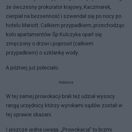
że ówczesny prokurator krajowy, Kaczmarek,
cierpiał na bezsenność i szwendał się po nocy po
hotelu Mariott. Całkiem przypadkiem, przechodząc
koło apartamentów Śp Kulczyka oparł się
zmęczony o drzwi i poprosił (całkiem
przypadkiem) o szklankę wody.
A później już poleciało.
Reklama
W tej samej prowokacji brali też udział wysocy
rangą urzędnicy którzy wyrokami sądów zostali w
tej sprawie skazani.
I jeszcze jedna uwaga. „Prowokacja” to brzmi