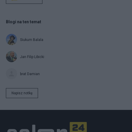
Blogi na ten temat
Siukum Balala
Jan Filip Libicki
brat Damian
Napisz notkę