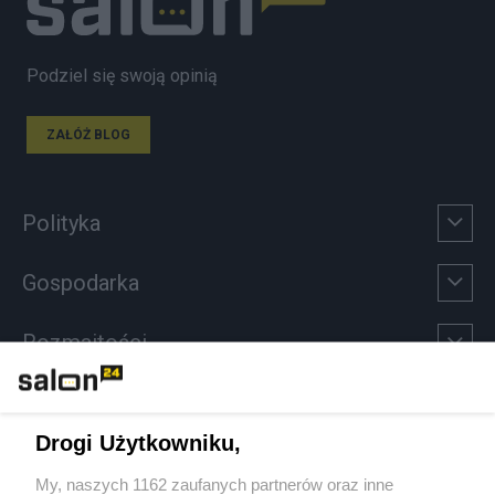
Podziel się swoją opinią
ZAŁÓŻ BLOG
Polityka
Gospodarka
Rozmaitości
Technologie
Drogi Użytkowniku,
Sport
My, naszych 1162 zaufanych partnerów oraz inne