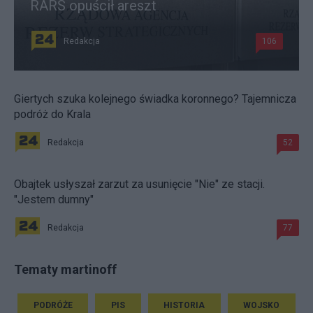
RARS opuścił areszt
Redakcja
106
Giertych szuka kolejnego świadka koronnego? Tajemnicza
podróż do Krala
Redakcja
52
Obajtek usłyszał zarzut za usunięcie "Nie" ze stacji.
"Jestem dumny"
Redakcja
77
Tematy martinoff
PODRÓŻE
PIS
HISTORIA
WOJSKO