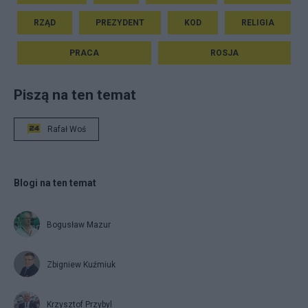
RZĄD
PREZYDENT
KOD
RELIGIA
PRACA
ROSJA
Piszą na ten temat
Rafał Woś
Blogi na ten temat
Bogusław Mazur
Zbigniew Kuźmiuk
Krzysztof Przybyl