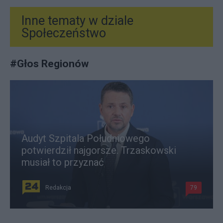
Inne tematy w dziale
Społeczeństwo
#
Głos Regionów
Audyt Szpitala Południowego
potwierdził najgorsze. Trzaskowski
musiał to przyznać
Redakcja
79