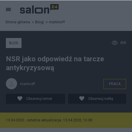
Strona główna
Blogi
martinoff
408
BLOG
NSR jako odpowiedź na tarcze
antykryzysową
martinoff
PRACA
Obserwuj temat
Obserwuj notkę
13.04.2020 , ostatnia aktualizacja: 13.04.2020, 16:08