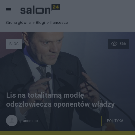
Strona główna
Blogi
francesco
866
BLOG
Lis na totalitarną modłę
odczłowiecza oponentów władzy
francesco
POLITYKA