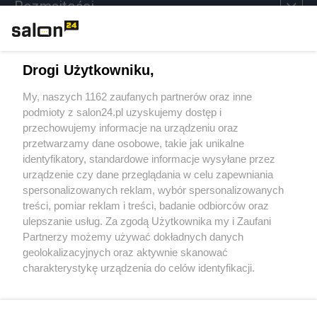
Rozmaitości
Technologie
Drogi Użytkowniku,
Sport
My, naszych 1162 zaufanych partnerów oraz inne
podmioty z salon24.pl uzyskujemy dostęp i
Społeczeństwo
przechowujemy informacje na urządzeniu oraz
przetwarzamy dane osobowe, takie jak unikalne
Kultura
identyfikatory, standardowe informacje wysyłane przez
urządzenie czy dane przeglądania w celu zapewniania
spersonalizowanych reklam, wybór spersonalizowanych
treści, pomiar reklam i treści, badanie odbiorców oraz
ulepszanie usług. Za zgodą Użytkownika my i Zaufani
X
Facebook
Instagram
Youtube
Partnerzy możemy używać dokładnych danych
geolokalizacyjnych oraz aktywnie skanować
charakterystykę urządzenia do celów identyfikacji.
Web Content Media sp. z o. o. © 2022
Ponieważ cenimy Twoją prywatność, prosimy o zgodę na
korzystanie z tych technologii poprzez kliknięcie
„Akceptuję”. Zgoda jest dobrowolna i zawsze możesz ją