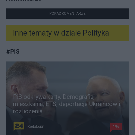
POKAŻ KOMENTARZE
Inne tematy w dziale
Polityka
#
PiS
PiS odkrywa karty. Demografia,
mieszkania, ETS, deportacje Ukraińców i
rozliczenia
Redakcja
196