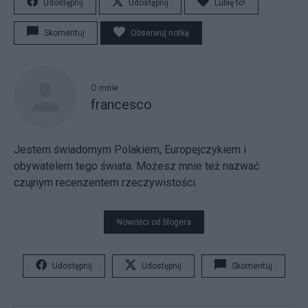
Udostępnij
Udostępnij
Lubię to!
Skomentuj
Obserwuj notkę
O mnie
francesco
Jestem świadomym Polakiem, Europejczykiem i
obywatelem tego świata. Możesz mnie też nazwać
czujnym recenzentem rzeczywistości.
Nowości od blogera
Udostępnij
Udostępnij
Skomentuj