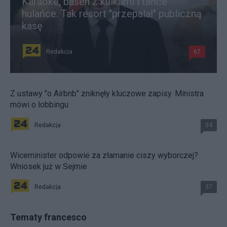
Karaoke, basen z kulkami i tańce
hulańce. Tak resort "przepalał" publiczną
kasę
Redakcja
67
Z ustawy "o Airbnb" zniknęły kluczowe zapisy. Ministra
mówi o lobbingu
Redakcja
34
Wiceminister odpowie za złamanie ciszy wyborczej?
Wniosek już w Sejmie
Redakcja
37
Tematy francesco