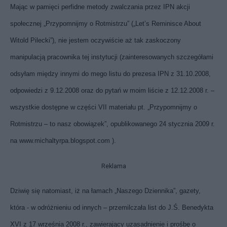
Mając w pamięci perfidne metody zwalczania przez IPN akcji
społecznej „Przypomnijmy o Rotmistrzu” („Let’s Reminisce About
Witold Pilecki”), nie jestem oczywiście aż tak zaskoczony
manipulacją pracownika tej instytucji (zainteresowanych szczegółami
odsyłam między innymi do mego listu do prezesa IPN z 31.10.2008,
odpowiedzi z 9.12.2008 oraz do pytań w moim liście z 12.12.2008 r. –
wszystkie dostępne w części VII materiału pt. „Przypomnijmy o
Rotmistrzu – to nasz obowiązek”, opublikowanego 24 stycznia 2009 r.
na
www.michaltyrpa.blogspot.com
).
Reklama
Dziwię się natomiast, iż na łamach „Naszego Dziennika”, gazety,
która - w odróżnieniu od innych – przemilczała list do J.Ś. Benedykta
XVI z 17 września 2008 r., zawierający uzasadnienie i prośbę o