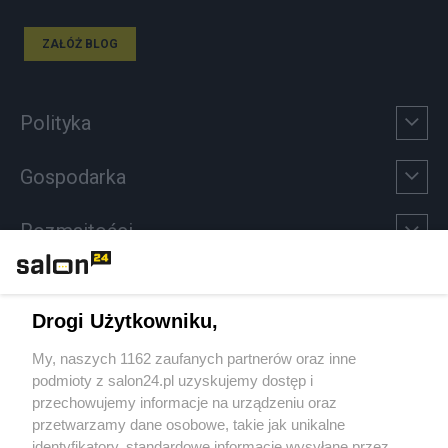
ZAŁÓŻ BLOG
Polityka
Gospodarka
Rozmaitości
Technologie
Drogi Użytkowniku,
Sport
My, naszych 1162 zaufanych partnerów oraz inne
podmioty z salon24.pl uzyskujemy dostęp i
Społeczeństwo
przechowujemy informacje na urządzeniu oraz
przetwarzamy dane osobowe, takie jak unikalne
Kultura
identyfikatory, standardowe informacje wysyłane przez