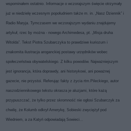
wspominałem ostatnio. Informacje o wczorajszym święcie otrzymały
już w niedzielę wczesnym popołudniem także m. in. „Nasz Dziennik” i
Radio Maryja. Tymczasem we wczorajszym wydaniu znajdujemy
artykuł, rzec by można - nowego Archimedesa, pt. „Misja druha
Witolda”. Tekst Piotra Szubarczyka to prawdziwe kuriozum i
znakomita ilustracja aroganckiej postawy urzędników wobec
społeczeństwa obywatelskiego. Z kilku powodów. Najważniejszym
jest ignorancja, która doprawdy, ani historykowi, ani poważnej
gazecie, nie przystoi. Referując fakty z życia rtm.Pileckiego, autor
naszodziennikowego tekstu okrasza je aluzjami, które każą
przypuszczać, że tylko przez skromność nie ogłosi Szubarczyk za
chwilę, że Kolumb odkrył Amerykę, Sobieski zwyciężył pod
Wiedniem, a za Katyń odpowiadają Sowieci...