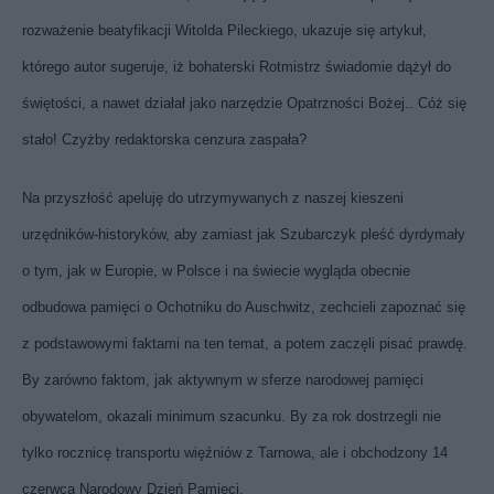
rozważenie beatyfikacji Witolda Pileckiego, ukazuje się artykuł,
którego autor sugeruje, iż bohaterski Rotmistrz świadomie dążył do
świętości, a nawet działał jako narzędzie Opatrzności Bożej.. Cóż się
stało! Czyżby redaktorska cenzura zaspała?
Na przyszłość apeluję do utrzymywanych z naszej kieszeni
urzędników-historyków, aby zamiast jak Szubarczyk pleść dyrdymały
o tym, jak w Europie, w Polsce i na świecie wygląda obecnie
odbudowa pamięci o Ochotniku do Auschwitz, zechcieli zapoznać się
z podstawowymi faktami na ten temat, a potem zaczęli pisać prawdę.
By zarówno faktom, jak aktywnym w sferze narodowej pamięci
obywatelom, okazali minimum szacunku. By za rok dostrzegli nie
tylko rocznicę transportu więźniów z Tarnowa, ale i obchodzony 14
czerwca Narodowy Dzień Pamięci.