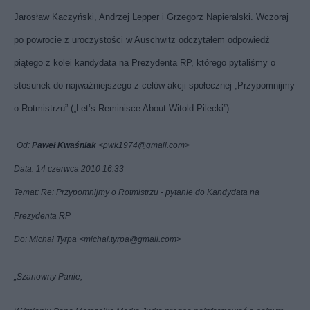
Jarosław Kaczyński, Andrzej Lepper i Grzegorz Napieralski. Wczoraj
po powrocie z uroczystości w Auschwitz odczytałem odpowiedź
piątego z kolei kandydata na Prezydenta RP, którego pytaliśmy o
stosunek do najważniejszego z celów akcji społecznej „Przypomnijmy
o Rotmistrzu” („Let’s Reminisce About Witold Pilecki”)
Od:
Paweł Kwaśniak
<pwk1974@gmail.com>
Data: 14 czerwca 2010 16:33
Temat: Re: Przypomnijmy o Rotmistrzu - pytanie do Kandydata na
Prezydenta RP
Do: Michał Tyrpa <michal.tyrpa@gmail.com>
„Szanowny Panie,