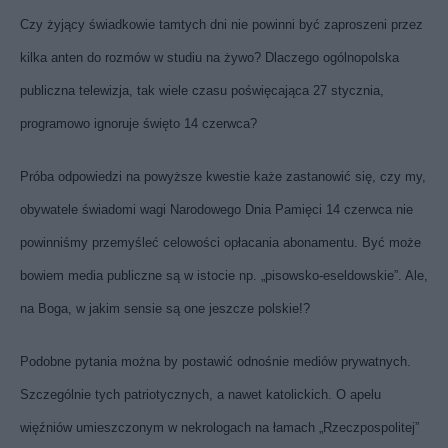
Czy żyjący świadkowie tamtych dni nie powinni być zaproszeni przez
kilka anten do rozmów w studiu na żywo? Dlaczego ogólnopolska
publiczna telewizja, tak wiele czasu poświęcająca 27 stycznia,
programowo ignoruje święto 14 czerwca?
Próba odpowiedzi na powyższe kwestie każe zastanowić się, czy my,
obywatele świadomi wagi Narodowego Dnia Pamięci 14 czerwca nie
powinniśmy przemyśleć celowości opłacania abonamentu. Być może
bowiem media publiczne są w istocie np. „pisowsko-eseldowskie”. Ale,
na Boga, w jakim sensie są one jeszcze polskie!?
Podobne pytania można by postawić odnośnie mediów prywatnych.
Szczególnie tych patriotycznych, a nawet katolickich. O apelu
więźniów umieszczonym w nekrologach na łamach „Rzeczpospolitej”