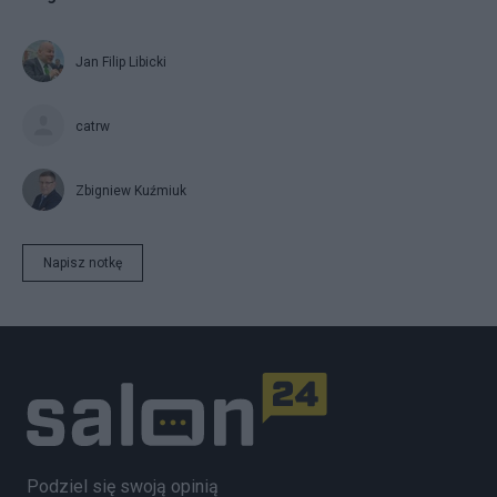
Jan Filip Libicki
catrw
Zbigniew Kuźmiuk
Napisz notkę
Podziel się swoją opinią