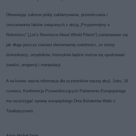
Obserwując żałosne próby zakłamywania, przemilczania i
cenzurowania faktów związanych z akcją „Przypomnijmy o
Rotmistrzu” („Let’s Reminisce About Witold Pilecki”) zastanawiam się
jak długo jeszcze zamiast elementarnej rzetelności, ze strony
dziennikarzy, urzędników, historyków będzie można się spodziewać
zawiści, arogancji i manipulacji.
A na koniec ważna informacja dla uczestników naszej akcji. Jutro, 16
czerwca, Konferencja Przewodniczących Parlamentu Europejskiego
ma rozstrzygać sprawę europejskiego Dnia Bohaterów Walki z
Totalitaryzmem.
Autor: Michał Tyrpa