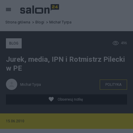
Strona główna
Blogi
Michał Tyrpa
496
BLOG
Jurek, media, IPN i Rotmistrz Pilecki
w PE
Michał Tyrpa
POLITYKA
Obserwuj notkę
15.06.2010