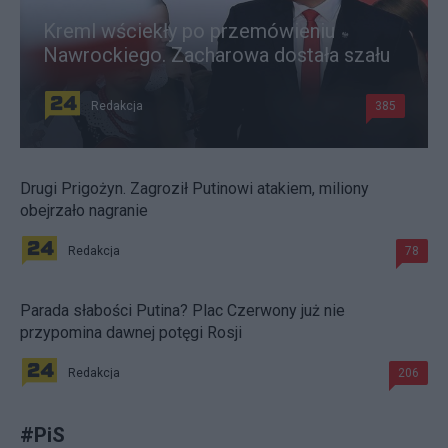
Kreml wściekły po przemówieniu
Nawrockiego. Zacharowa dostała szału
Redakcja
385
Drugi Prigożyn. Zagroził Putinowi atakiem, miliony
obejrzało nagranie
Redakcja
78
Parada słabości Putina? Plac Czerwony już nie
przypomina dawnej potęgi Rosji
Redakcja
206
#
PiS