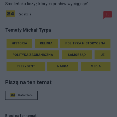
Smoleńsku liczył, których posłów wyciągnąć"
Redakcja
85
Tematy Michał Tyrpa
HISTORIA
RELIGIA
POLITYKA HISTORYCZNA
POLITYKA ZAGRANICZNA
SAMORZĄD
UE
PREZYDENT
NAUKA
MEDIA
Piszą na ten temat
Rafał Woś
Blogi na ten temat