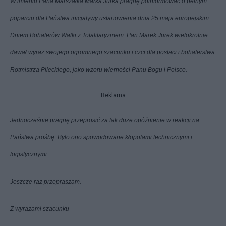
W imieniu Pana Marszałka Marka Jurka pragnę poinformować o pełnym
poparciu dla Państwa inicjatywy ustanowienia dnia 25 maja europejskim
Dniem Bohaterów Walki z Totalitaryzmem. Pan Marek Jurek wielokrotnie
dawał wyraz swojego ogromnego szacunku i czci dla postaci i bohaterstwa
Rotmistrza Pileckiego, jako wzoru wierności Panu Bogu i Polsce.
Reklama
Jednocześnie pragnę przeprosić za tak duże opóźnienie w reakcji na
Państwa prośbę. Było ono spowodowane kłopotami technicznymi i
logistycznymi.
Jeszcze raz przepraszam.
Z wyrazami szacunku –