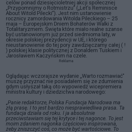
celów ponad dziesięcioletniej akcji społecznej
„Przypomnijmy o Rotmistrzu” („Let's Reminisce
About Witold Pilecki”). Jest nim ustanowienie
rocznicy zamordowania Witolda Pileckiego – 25
maja – Europejskim Dniem Bohaterów Walki z
Totalitaryzmem. Święta które miało realne szanse
być ustanowionym już przed siedmioma laty, w
okresie polskiej prezydencji w UE, i którego
nieustanowienie do tej pory zawdzięczamy całej ( !
) polskiej klasie politycznej z Donaldem Tuskiem i
Jarosławem Kaczyńskim na czele.
Reklama
Oglądając wczorajsze wydanie „Warto rozmawiać”
muszę przyznać nie posiadałem się ze zdumienia
gdym usłyszał taką oto wypowiedź wicepremiera
ministra kultury i dziedzictwa narodowego:
„
Panie redaktorze, Polska Fundacja Narodowa ma
złą prasę. I to jest bardzo niesprawiedliwa prasa. Ta
fundacja działa od roku. I ja absolutnie
przeciwstawiam się tej krytyce i tej nagonce. To jest
moim zdaniem nagonka częściowo inspirowana,
żeby zniszczyć coś, co może być wartościowe. To