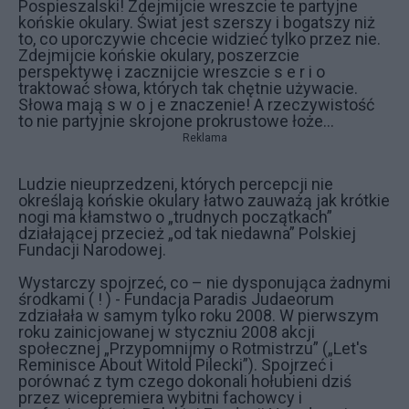
Pospieszalski! Zdejmijcie wreszcie te partyjne
końskie okulary. Świat jest szerszy i bogatszy niż
to, co uporczywie chcecie widzieć tylko przez nie.
Zdejmijcie końskie okulary, poszerzcie
perspektywę i zacznijcie wreszcie s e r i o
traktować słowa, których tak chętnie używacie.
Słowa mają s w o j e znaczenie! A rzeczywistość
to nie partyjnie skrojone prokrustowe łoże…
Reklama
Ludzie nieuprzedzeni, których percepcji nie
określają końskie okulary łatwo zauważą jak krótkie
nogi ma kłamstwo o „trudnych początkach”
działającej przecież „od tak niedawna” Polskiej
Fundacji Narodowej.
Wystarczy spojrzeć, co – nie dysponująca żadnymi
środkami ( ! ) - Fundacja Paradis Judaeorum
zdziałała w samym tylko roku 2008. W pierwszym
roku zainicjowanej w styczniu 2008 akcji
społecznej „Przypomnijmy o Rotmistrzu” („Let's
Reminisce About Witold Pilecki”). Spojrzeć i
porównać z tym czego dokonali hołubieni dziś
przez wicepremiera wybitni fachowcy i