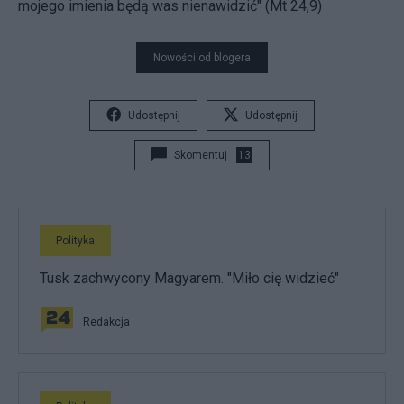
mojego imienia będą was nienawidzić" (Mt 24,9)
Nowości od blogera
Udostępnij
Udostępnij
Skomentuj
13
Polityka
Tusk zachwycony Magyarem. "Miło cię widzieć"
Redakcja