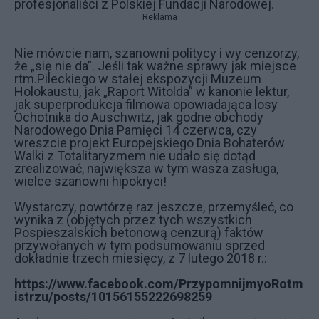
profesjonaliści z Polskiej Fundacji Narodowej.
Reklama
Nie mówcie nam, szanowni politycy i wy cenzorzy,
że „się nie da”. Jeśli tak ważne sprawy jak miejsce
rtm.Pileckiego w stałej ekspozycji Muzeum
Holokaustu, jak „Raport Witolda” w kanonie lektur,
jak superprodukcja filmowa opowiadająca losy
Ochotnika do Auschwitz, jak godne obchody
Narodowego Dnia Pamięci 14 czerwca, czy
wreszcie projekt Europejskiego Dnia Bohaterów
Walki z Totalitaryzmem nie udało się dotąd
zrealizować, największa w tym wasza zasługa,
wielce szanowni hipokryci!
Wystarczy, powtórzę raz jeszcze, przemyśleć, co
wynika z (objętych przez tych wszystkich
Pospieszalskich betonową cenzurą) faktów
przywołanych w tym podsumowaniu sprzed
dokładnie trzech miesięcy, z 7 lutego 2018 r.:
https://www.facebook.com/PrzypomnijmyoRotm
istrzu/posts/10156155222698259