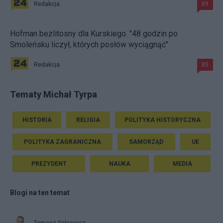
Redakcja
89
Hofman bezlitosny dla Kurskiego. "48 godzin po
Smoleńsku liczył, których posłów wyciągnąć"
Redakcja
85
Tematy Michał Tyrpa
HISTORIA
RELIGIA
POLITYKA HISTORYCZNA
POLITYKA ZAGRANICZNA
SAMORZĄD
UE
PREZYDENT
NAUKA
MEDIA
Blogi na ten temat