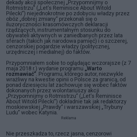
dekady akcji społecznej „Przypomnijmy o
Rotmistrzu” („Let's Reminisce About Witold
Pilecki”) niejednokrotnie po zdobyciu władzy przez
obóz „dobrej zmiany” przekonali się o
iluzoryczności krasomówczych deklaracji
rządzących, instrumentalnym stosunku do
obywateli aktywnych w zaniedbanych przez lata
sferach (takich jak narodowa pamięć) i o szczerej,
cenzorskiej pogardzie władzy (politycznej,
urzędniczej i medialnej) do faktów.
Przypomniałem sobie to oglądając wczorajsze (z 7
maja 2018 r.) wydanie programu
„Warto
rozmawiać”
. Programu, którego autor, niezwykle
wrażliwy na kwestie opinii o Polsce za granicą, od
ponad dziesięciu lat zachowuje się wobec faktów
dokonanych przez wolontariuszy akcji
„Przypomnijmy o Rotmistrzu” („Let's Reminisce
About Witold Pilecki”) dokładnie tak jak redaktorzy
moskiewskiej „Prawdy” i warszawskiej „Trybuny
Ludu” wobec Katynia.
Reklama
Nie przeszkadza to, rzecz jasna, cenzorowi