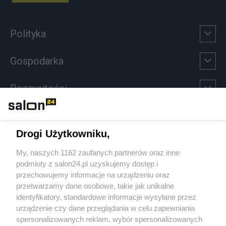
Polityka
Gospodarka
Rozmaitości
Technologie
Drogi Użytkowniku,
Sport
My, naszych 1162 zaufanych partnerów oraz inne
podmioty z salon24.pl uzyskujemy dostęp i
Społeczeństwo
przechowujemy informacje na urządzeniu oraz
przetwarzamy dane osobowe, takie jak unikalne
Kultura
identyfikatory, standardowe informacje wysyłane przez
urządzenie czy dane przeglądania w celu zapewniania
spersonalizowanych reklam, wybór spersonalizowanych