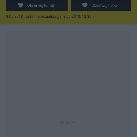
Obserwuj temat
Obserwuj notkę
8.05.2018 , ostatnia aktualizacja: 8.05.2018, 12:30