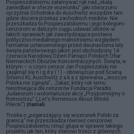
Pospieszalskiemu załamywać rąk nad „skalą
zaniedbań w sferze wizerunku” jaki stworzono
ojczyźnie Ochotnika do Auschwitz wszędzie tam
gdzie dociera przekaz zachodnich mediów. Nie
przeszkadza to Pospieszalskiemu i jego kolegom-
cenzorom w dalszym ciągu udawać idiotów w
takich sprawach jak zawstydzająca postawa
polityczno-medialnego mainstreamu względem
formalnie ustanowionego przed dwunastoma laty
święta państwowego jakim jest obchodzony 14
czerwca Narodowy Dzień Pamięci Polskich Ofiar
Niemieckich Obozów Koncentracyjnych. Święta, w
którym – o czym cenzor Jan Pospieszalski nie
zająknął się n i g d y ( ! ) - obowiązuje pod Ścianą
Śmierci KL Auschwitz z a k a z śpiewania „Jeszcze
Polska nie zginęła”... Zakaz, który rok temu
nieistniejąca dla cenzorów Fundacja Paradis
Judaeorum i wolontariusze akcji „Przypomnijmy o
Rotmistrzu” („Let's Reminisce About Witold
Pilecki”)
złamali
.
Troska o „pogarszający się wizerunek Polski za
granicą” nie przeszkadza również cenzorowi
Pospieszalskiemu rżnąć głupa w sprawie takiego
projektu jak ten, który stanowi trzeci z głównych