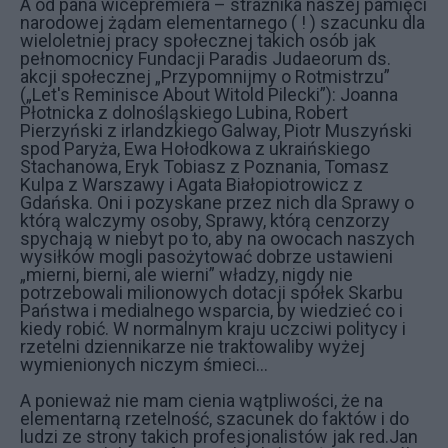
A od pana wicepremiera – strażnika naszej pamięci
narodowej żądam elementarnego ( ! ) szacunku dla
wieloletniej pracy społecznej takich osób jak
pełnomocnicy Fundacji Paradis Judaeorum ds.
akcji społecznej „Przypomnijmy o Rotmistrzu”
(„Let's Reminisce About Witold Pilecki”): Joanna
Płotnicka z dolnośląskiego Lubina, Robert
Pierzyński z irlandzkiego Galway, Piotr Muszyński
spod Paryża, Ewa Hołodkowa z ukraińskiego
Stachanowa, Eryk Tobiasz z Poznania, Tomasz
Kulpa z Warszawy i Agata Białopiotrowicz z
Gdańska. Oni i pozyskane przez nich dla Sprawy o
którą walczymy osoby, Sprawy, którą cenzorzy
spychają w niebyt po to, aby na owocach naszych
wysiłków mogli pasożytować dobrze ustawieni
„mierni, bierni, ale wierni” władzy, nigdy nie
potrzebowali milionowych dotacji spółek Skarbu
Państwa i medialnego wsparcia, by wiedzieć co i
kiedy robić. W normalnym kraju uczciwi politycy i
rzetelni dziennikarze nie traktowaliby wyżej
wymienionych niczym śmieci…
A ponieważ nie mam cienia wątpliwości, że na
elementarną rzetelność, szacunek do faktów i do
ludzi ze strony takich profesjonalistów jak red.Jan