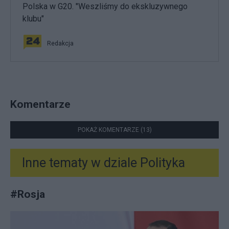
Polska w G20. "Weszliśmy do ekskluzywnego
klubu"
Redakcja
Komentarze
POKAŻ KOMENTARZE (13)
Inne tematy w dziale
Polityka
#
Rosja