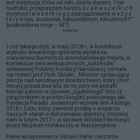
jest instytucja, która od roku działa dopiero. I ma
nadrobić, przepraszam bardzo, b r a k w s z e l k i c h
instytucji i w s z e l k i e g o zaangażowania w s z y s
t k i c h nas, środowisk, kilkusetletnich, kilkuletnich?”
[podkreślenia moje – MT]
Reklama
I coś takiego dziś, w maju 2018 r., w kontekście
wybryku lewackiego ignoranta-pętaka na
stanowisku burmistrza amerykańskiego miasta, w
kontekście serii wiekopomnych „sukcesów”
osławionej Polskiej Fundacji Narodowej, ośmiela
się mówić prof.Piotr Gliński… Minister sprawujący
pieczę nad narodowym dziedzictwem, który choć
minęły ponad dwa lata, do tej pory nie potrafił
kiwnąć palcem w sprawie „zgubionego” listu (z
załącznikiem w postaci książki) poleconego jaki
Fundacja Paradis Judaeorum wysłała doń 4 lutego
2016 r. Listu, który zawierał prośbę o wsparcie
naszych starań o dotrzymanie obietnicy złożonej
nam w lutym 2012 r. w sprawie Witolda Pileckiego
przez Muzeum Holokaustu w Waszyngtonie…
Panie wicepremierze Gliński! Panie cenzorze