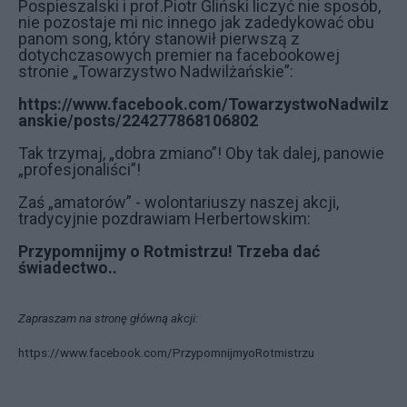
Pospieszalski i prof.Piotr Gliński liczyć nie sposób,
nie pozostaje mi nic innego jak zadedykować obu
panom song, który stanowił pierwszą z
dotychczasowych premier na facebookowej
stronie „Towarzystwo Nadwilżańskie”:
https://www.facebook.com/TowarzystwoNadwilz
anskie/posts/224277868106802
Tak trzymaj, „dobra zmiano”! Oby tak dalej, panowie
„profesjonaliści”!
Zaś „amatorów” - wolontariuszy naszej akcji,
tradycyjnie pozdrawiam Herbertowskim:
Przypomnijmy o Rotmistrzu! Trzeba dać
świadectwo..
Zapraszam na stronę główną akcji:
https://www.facebook.com/PrzypomnijmyoRotmistrzu