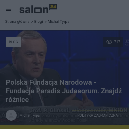
Strona główna
Blogi
Michał Tyrpa
717
BLOG
Polska Fundacja Narodowa -
Fundacja Paradis Judaeorum. Znajdź
różnice
Michał Tyrpa
POLITYKA ZAGRANICZNA
internet