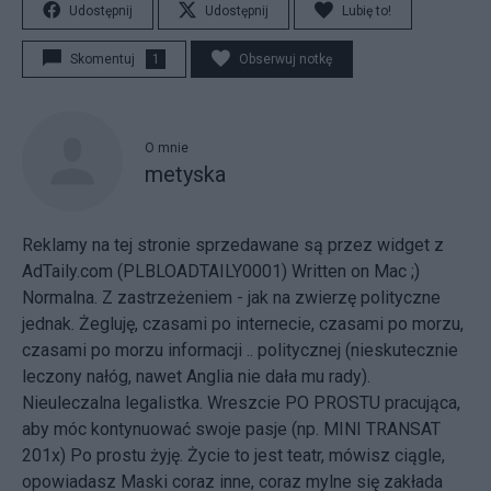
Udostępnij
Udostępnij
Lubię to!
Skomentuj
1
Obserwuj notkę
O mnie
metyska
Reklamy na tej stronie sprzedawane są przez widget z
AdTaily.com (PLBLOADTAILY0001) Written on Mac ;)
Normalna. Z zastrzeżeniem - jak na zwierzę polityczne
jednak. Żegluję, czasami po internecie, czasami po morzu,
czasami po morzu informacji .. politycznej (nieskutecznie
leczony nałóg, nawet Anglia nie dała mu rady).
Nieuleczalna legalistka. Wreszcie PO PROSTU pracująca,
aby móc kontynuować swoje pasje (np. MINI TRANSAT
201x) Po prostu żyję. Życie to jest teatr, mówisz ciągle,
opowiadasz Maski coraz inne, coraz mylne się zakłada