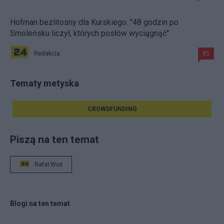
Hofman bezlitosny dla Kurskiego. "48 godzin po
Smoleńsku liczył, których posłów wyciągnąć"
Redakcja
85
Tematy metyska
CROWDFUNDING
Piszą na ten temat
Rafał Woś
Blogi na ten temat