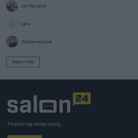
Jan Filip Libicki
catrw
Zbigniew Kuźmiuk
Napisz notkę
Podziel się swoją opinią