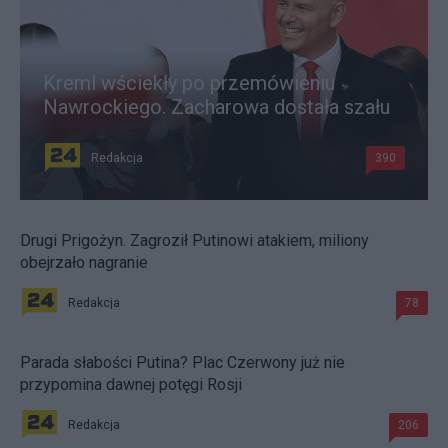
Kreml wściekły po przemówieniu
Nawrockiego. Zacharowa dostała szału
Redakcja
390
Drugi Prigożyn. Zagroził Putinowi atakiem, miliony
obejrzało nagranie
Redakcja
78
Parada słabości Putina? Plac Czerwony już nie
przypomina dawnej potęgi Rosji
Redakcja
206