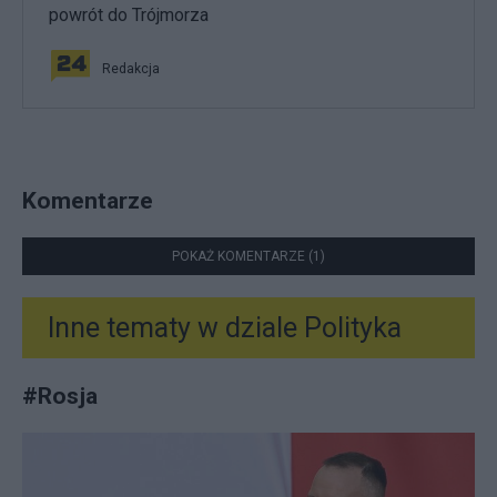
powrót do Trójmorza
Redakcja
Komentarze
POKAŻ KOMENTARZE (1)
Inne tematy w dziale
Polityka
#
Rosja