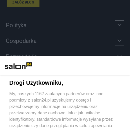
ZAŁÓŻ BLOG
Polityka
Gospodarka
Rozmaitości
Technologie
Drogi Użytkowniku,
Sport
My, naszych 1162 zaufanych partnerów oraz inne
podmioty z salon24.pl uzyskujemy dostęp i
Społeczeństwo
przechowujemy informacje na urządzeniu oraz
przetwarzamy dane osobowe, takie jak unikalne
Kultura
identyfikatory, standardowe informacje wysyłane przez
urządzenie czy dane przeglądania w celu zapewniania