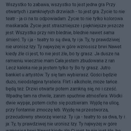
Wszystko to zabawa, wszystko to jest jedna gra Przy
otwartych i zamkniętych drzwiach - to jest gra. Życie to nie
teatr - ja ci na to odpowiadam. Życie to nie tylko kolorowa
maskarada. Życie jest straszniejsze i piękniejsze jeszcze
jest. Wszystko przy nim blednie, blednie nawet sama
śmierć. Ty i ja - teatry to są dwa, ty i ja. Ty, ty prawdziwej
nie uronisz łzy. Ty najwyżej w góre wznosisz brwi Nawet
kiedy źle ci jest, to nie jest źle, bo ty grasz. Ja dusze na
ramieniu wiecznie mam Cała jestem zbudowana z ran
Lecz kaleka nie ja jestem tylko ty Bo ty grasz. Jutro
bankiet u artystów. Ty się tam wybierasz. Gości będzie
dużo, nieodstępna tyraliera. Flirt i alkohole, może tańce
będą też. Drzwi otwarte potem zamkną się, no i cześć.
Wpadnę tam na chwile, zanim spuchnie atmosfera. Wódki
dwie wypije, potem cicho się pozbieram. Wyjdę na ulicę,
przy fontannie zmoczę łeb. Wyjdę na przestworza,
przecudowny stworzę wiersz. Ty i ja - teatry to sa dwa, ty i
ja. Ty, ty prawdziwej nie uronisz łzy. Ty najwyżej w góre
wznosisz brwi Nawet kiedy źle Ci jest, to nie jest źle, bo