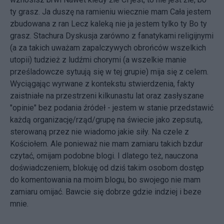
ty grasz. Ja duszę na ramieniu wiecznie mam Cała jestem
zbudowana z ran Lecz kaleką nie ja jestem tylko ty Bo ty
grasz. Stachura Dyskusja zarówno z fanatykami religijnymi
(a za takich uważam zapalczywych obrońców wszelkich
utopii) tudzież z ludźmi chorymi (a wszelkie manie
prześladowcze sytuują się w tej grupie) mija się z celem.
Wyciągając wyrwane z kontekstu stwierdzenia, fakty
zaistniałe na przestrzeni kilkunastu lat oraz zasłyszane
"opinie" bez podania źródeł - jestem w stanie przedstawić
każdą organizację/rząd/grupę na świecie jako zepsutą,
sterowaną przez nie wiadomo jakie siły. Na czele z
Kościołem. Ale ponieważ nie mam zamiaru takich bzdur
czytać, omijam podobne blogi. I dlatego też, nauczona
doświadczeniem, blokuję od dziś takim osobom dostęp
do komentowania na moim blogu, bo swojego nie mam
zamiaru omijać. Bawcie się dobrze gdzie indziej i beze
mnie.