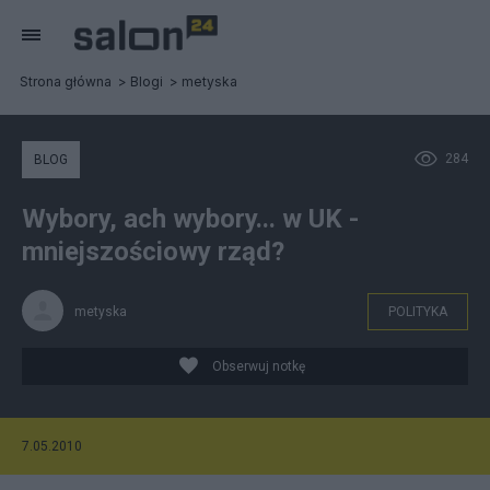
Strona główna
Blogi
metyska
284
BLOG
Wybory, ach wybory... w UK -
mniejszościowy rząd?
metyska
POLITYKA
Obserwuj notkę
7.05.2010