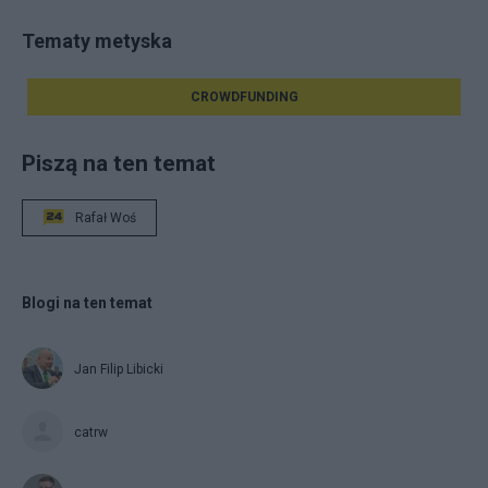
Tematy metyska
CROWDFUNDING
Piszą na ten temat
Rafał Woś
Blogi na ten temat
Jan Filip Libicki
catrw