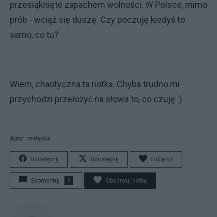
przesiąknięte zapachem wolności. W Polsce, mimo
prób - wciąż się duszę. Czy poczuję kiedyś to
samo, co tu?
Wiem, chaotyczna ta notka. Chyba trudno mi
przychodzi przełożyć na słowa to, co czuję :)
Autor: metyska
Udostępnij
Udostępnij
Lubię to!
Skomentuj
9
Obserwuj notkę