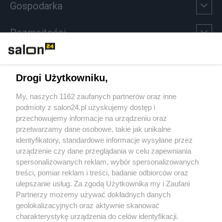
Gospodarka
Rozmaitości
Technologie
Drogi Użytkowniku,
Sport
My, naszych 1162 zaufanych partnerów oraz inne
podmioty z salon24.pl uzyskujemy dostęp i
Społeczeństwo
przechowujemy informacje na urządzeniu oraz
przetwarzamy dane osobowe, takie jak unikalne
Kultura
identyfikatory, standardowe informacje wysyłane przez
urządzenie czy dane przeglądania w celu zapewniania
spersonalizowanych reklam, wybór spersonalizowanych
treści, pomiar reklam i treści, badanie odbiorców oraz
ulepszanie usług. Za zgodą Użytkownika my i Zaufani
X
Facebook
Instagram
Youtube
Partnerzy możemy używać dokładnych danych
geolokalizacyjnych oraz aktywnie skanować
charakterystykę urządzenia do celów identyfikacji.