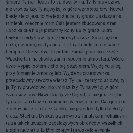
śmierć. Ty i ja - teatry to są dwa, ty i ja. Ty, ty prawdziwej
nie uronisz łzy. Ty najwyżej w góre wznosisz brwi Nawet
kiedy źle ci jest, to nie jest źle, bo ty grasz. Ja dusze na
ramieniu wiecznie mam Cała jestem zbudowana z ran
Lecz kaleka nie ja jestem tylko ty Bo ty grasz. Jutro
bankiet u artystów. Ty się tam wybierasz. Gości będzie
dużo, nieodstępna tyraliera. Flirt i alkohole, może tańce
będą też. Drzwi otwarte potem zamkną się, no i cześć.
Wpadnę tam na chwile, zanim spuchnie atmosfera. Wódki
dwie wypije, potem cicho się pozbieram. Wyjdę na ulicę,
przy fontannie zmoczę łeb. Wyjdę na przestworza,
przecudowny stworzę wiersz. Ty i ja - teatry to sa dwa, ty i
ja. Ty, ty prawdziwej nie uronisz łzy. Ty najwyżej w góre
wznosisz brwi Nawet kiedy źle Ci jest, to nie jest źle, bo
ty grasz. Ja duszę na ramieniu wiecznie mam Cała jestem
zbudowana z ran Lecz kaleką nie ja jestem tylko ty Bo ty
grasz. Stachura Dyskusja zarówno z fanatykami religijnymi
(a za takich uważam zapalczywych obrońców wszelkich
utopii) tudzież z ludźmi chorymi (a wszelkie manie