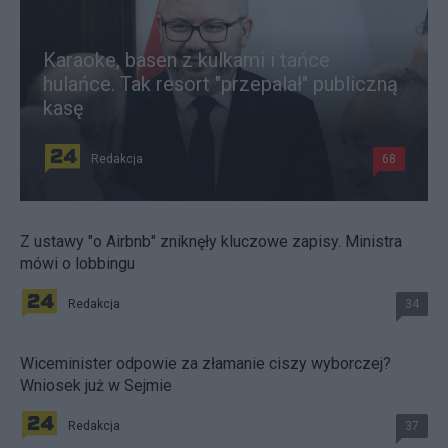
Karaoke, basen z kulkami i tańce
hulańce. Tak resort "przepalał" publiczną
kasę
Redakcja
68
Z ustawy "o Airbnb" zniknęły kluczowe zapisy. Ministra
mówi o lobbingu
Redakcja
34
Wiceminister odpowie za złamanie ciszy wyborczej?
Wniosek już w Sejmie
Redakcja
37