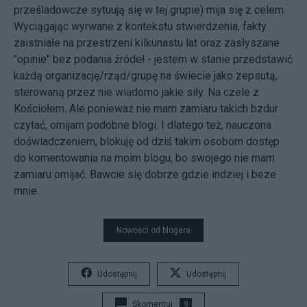
prześladowcze sytuują się w tej grupie) mija się z celem.
Wyciągając wyrwane z kontekstu stwierdzenia, fakty
zaistniałe na przestrzeni kilkunastu lat oraz zasłyszane
"opinie" bez podania źródeł - jestem w stanie przedstawić
każdą organizację/rząd/grupę na świecie jako zepsutą,
sterowaną przez nie wiadomo jakie siły. Na czele z
Kościołem. Ale ponieważ nie mam zamiaru takich bzdur
czytać, omijam podobne blogi. I dlatego też, nauczona
doświadczeniem, blokuję od dziś takim osobom dostęp
do komentowania na moim blogu, bo swojego nie mam
zamiaru omijać. Bawcie się dobrze gdzie indziej i beze
mnie.
Nowości od blogera
Udostępnij
Udostępnij
Skomentuj
9