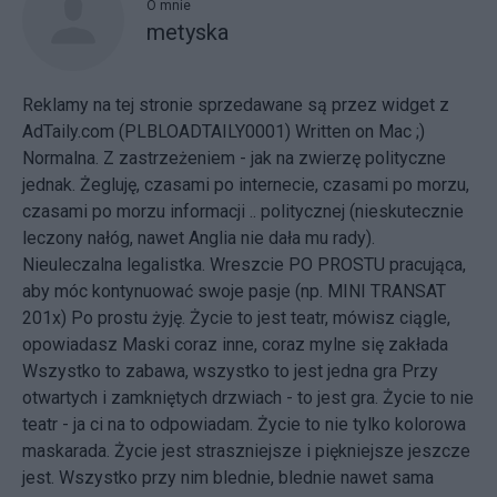
O mnie
metyska
Reklamy na tej stronie sprzedawane są przez widget z
AdTaily.com (PLBLOADTAILY0001) Written on Mac ;)
Normalna. Z zastrzeżeniem - jak na zwierzę polityczne
jednak. Żegluję, czasami po internecie, czasami po morzu,
czasami po morzu informacji .. politycznej (nieskutecznie
leczony nałóg, nawet Anglia nie dała mu rady).
Nieuleczalna legalistka. Wreszcie PO PROSTU pracująca,
aby móc kontynuować swoje pasje (np. MINI TRANSAT
201x) Po prostu żyję. Życie to jest teatr, mówisz ciągle,
opowiadasz Maski coraz inne, coraz mylne się zakłada
Wszystko to zabawa, wszystko to jest jedna gra Przy
otwartych i zamkniętych drzwiach - to jest gra. Życie to nie
teatr - ja ci na to odpowiadam. Życie to nie tylko kolorowa
maskarada. Życie jest straszniejsze i piękniejsze jeszcze
jest. Wszystko przy nim blednie, blednie nawet sama