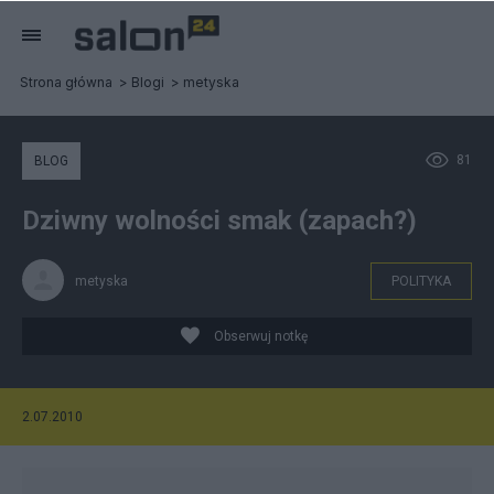
Strona główna
Blogi
metyska
81
BLOG
Dziwny wolności smak (zapach?)
metyska
POLITYKA
Obserwuj notkę
2.07.2010