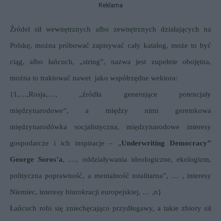
Reklama
Źródeł sił wewnętrznych albo zewnętrznych działających na
Polskę, można próbować zapisywać cały katalog, może to być
ciąg, albo łańcuch, „string”, nazwa jest zupełnie obojętna,
można to traktować nawet
jako współrzędne wektora:
{1,…,Rosja,…, „źródła generujące potencjały
międzynarodowe”, a między nimi geremkowa
międzynarodówka socjalistyczna, międzynarodowe interesy
gospodarcze i ich inspiracje – „
Underwriting Democracy”
George Soros’a
, …, oddziaływania ideologiczne, ekologizm,
polityczna poprawność, a mentalność totalitarna”, … , interesy
Niemiec, interesy biurokracji europejskiej, … ,n}
Łańcuch robi się zniechęcająco przydługawy, a takie zbiory sił