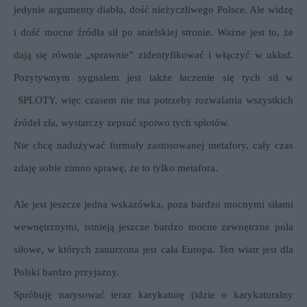
jedynie argumenty diabła, dość nieżyczliwego Polsce. Ale widzę
i dość mocne źródła sił po anielskiej stronie. Ważne jest to, że
dają się równie „sprawnie” zidentyfikować i włączyć w układ.
Pozytywnym sygnałem jest także łaczenie się tych sił w
SPLOTY, więc czasem nie ma potrzeby rozwalania wszystkich
źródeł zła, wystarczy zepsuć spoiwo tych splotów.
Nie chcę nadużywać formuły zastosowanej metafory, cały czas
zdaję sobie zimno sprawę, że to tylko metafora.
Ale jest jeszcze jedna wskazówka, poza bardzo mocnymi siłami
wewnętrznymi, istnieją jeszcze bardzo mocne zewnętrzne pola
siłowe, w których zanurzona jest cała Europa.
Ten wiatr jest dla
Polski bardzo przyjazny.
Spróbuję narysować teraz karykaturę (idzie o karykaturalny