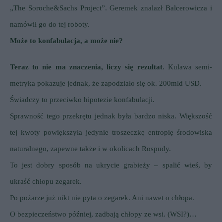
„The Soroche&Sachs Project”. Geremek znalazł Balcerowicza i
namówił go do tej roboty.
Może to konfabulacja, a może nie?
Teraz to nie ma znaczenia, liczy się rezultat
. Kulawa semi-
metryka pokazuje jednak, że zapodziało się ok. 200mld USD.
Świadczy to przeciwko hipotezie konfabulacji.
Sprawność tego przekrętu jednak była bardzo niska. Większość
tej kwoty powiększyła jedynie troszeczkę entropię środowiska
naturalnego, zapewne także i w okolicach Rospudy.
To jest dobry sposób na ukrycie grabieży – spalić wieś, by
ukraść chłopu zegarek.
Po pożarze już nikt nie pyta o zegarek. Ani nawet o chłopa.
O bezpieczeństwo później, zadbają chłopy ze wsi. (WSI?)
…