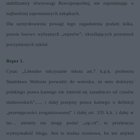
stabilizatory równowagi Rzeczpospolitej, nie zapominając o
najbardziej zapomnianych zakątkach.
Dla uzmysłowienia powagi tego zagadnienia podam kilka,
prawie losowo wybranych „reperów”, określających przestrzeń
poczynionych szkód:
Reper 1.
Cytat: „Literalne odczytanie tekstu art.7 k.p.k. profesora
Stanisława Waltosia prowadzi do wniosku, że sens doktryny
polskiego prawa karnego nie zmienił się zasadniczo od czasów
stalinowskich”,…, i dalej przepisy prawa karnego o definicji
„przestępczości zorganizowanej” i dalej art. 335 k.k. i dalej w
las… niestety nie mogę podać „op.cit”, to przekracza
wytrzymałość bloga. Jest to trudna rozmowa, bo ten artykuł