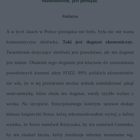
ekonomistom, jest pieniądz.
Reklama
A w tych latach w Polsce pieniądza nie było, była nic nie warta
komunistyczna złotówka.
Taki jest dogmat ekonomiczny
.
Twierdzenie dotyczące złotówki jest prawdziwe, ale ten dogmat
jest mitem.
Obalenie tego dogmatu jest kluczem do zrozumienia
prawdziwych korzeni afery FOZZ.
99% polskich ekonomistów
nie wie, że w tej przestrzeni można jednak zaindukować jakąś
semi-metrykę, która obala ten dogmat, wtedy szydło wyłazi z
worka. Na szczęście.
Emocjonalnego kolorytu sprawie dodaje
lektura książeczki Soros, którą rekomendowałem wyżej, z której
wynika, że Soros namówił Kiszczaka, by ten namówił Geremka,
by ten znalazł faceta, który zrealizuje reformy monetarne wg.