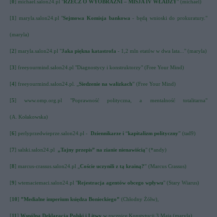
[
0
] michael.salon24.pl "
RZECZ O WYOBRAŹNI – MISJA IV WŁADZY
" (michael)
[
1
] maryla.salon24.pl "
Sejmowa Komisja bankowa
- będą wnioski do prokuratury."
(maryla)
[
2
] maryla.salon24.pl "
Jaka piękna katastrofa
- 1,2 mln etatów w dwa lata..." (maryla)
[
3
] freeyourmind.salon24.pl "Diagnostycy i konstruktorzy" (Free Your Mind)
[
4
] freeyourmind.salon24.pl. „
Siedzenie na walizkach
” (Free Your Mind)
[
5
] www.omp.org.pl "Poprawność polityczna, a mentalność totalitarna"
(A. Kołakowska)
[
6
]
perlyprzedwieprze.salon24.pl
-
Dziennikarze i
“
kapitalizm polityczny
” (tad9)
[
7
] salski.salon24.pl
„Tajny przepis” na zianie nienawiścią
" (*andy)
[
8
] marcus-crassus.salon24.pl
„
Coście uczynili z tą krainą?
” (Marcus Crassus)
[
9
] wtemaciemaci.salon24.pl "
Rejestracja agentów obcego wpływu
" (Stary Wiarus)
[
10
]
”Medialne imperium księdza Bonieckiego”
(Chłodny Żółw)
,
[
11
]
Wspólna Deklaracja Polski i Litwy
w rocznicę Konstytucji 3 Maja (maryla)