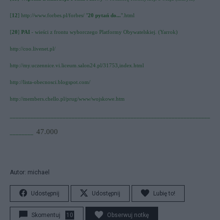
[
12
] http://www.forbes.pl/forbes/ "
20 pytań do...
".html
[
20
]
PAI
- wieści z frontu wyborczego Platformy Obywatelskiej
.
(Yarrok)
http://coo.livenet.pl/
http://my.uczennice.vi.liceum.salon24.pl/31753,index.html
http://lista-obecnosci.blogspot.com/
http://members.chello.pl/prug/www/wojskowe.htm
____________________________________________________________________
47.000
________
Autor: michael
Udostępnij
Udostępnij
Lubię to!
Skomentuj
10
Obserwuj notkę