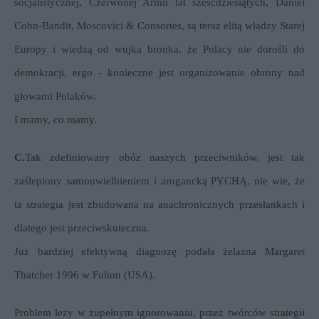
socjalistycznej, Czerwonej Armii lat sześćdziesiątych, Daniel
Cohn-Bandit, Moscovici & Consortes, są teraz elitą władzy Starej
Europy i wiedzą od wujka bronka, że Polacy nie dorośli do
demokracji, ergo - konieczne jest organizowanie obrony nad
głowami Polaków.
I mamy, co mamy.
C.
Tak zdefiniowany obóz naszych przeciwników, jest tak
zaślepiony samouwielbieniem i arogancką PYCHĄ, nie wie, że
ta strategia jest zbudowana na anachronicznych przesłankach i
dlatego jest przeciwskuteczna.
Już bardziej efektywną diagnozę podała żelazna Margaret
Thatcher 1996 w Fulton (USA).
Problem leży w zupełnym ignorowaniu, przez twórców strategii