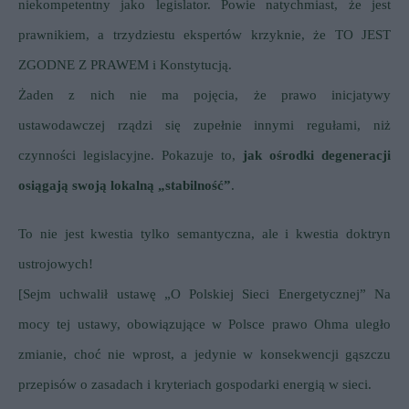
niekompetentny jako legislator. Powie natychmiast, że jest
prawnikiem, a trzydziestu ekspertów krzyknie, że TO JEST
ZGODNE Z PRAWEM i Konstytucją.
Żaden z nich nie ma pojęcia, że prawo inicjatywy
ustawodawczej rządzi się zupełnie innymi regułami, niż
czynności legislacyjne. Pokazuje to,
jak ośrodki degeneracji
osiągają swoją lokalną „stabilność”
.
To nie jest kwestia tylko semantyczna, ale i kwestia doktryn
ustrojowych!
[Sejm uchwalił ustawę „O Polskiej Sieci Energetycznej” Na
mocy tej ustawy, obowiązujące w Polsce prawo Ohma uległo
zmianie, choć nie wprost, a jedynie w konsekwencji gąszczu
przepisów o zasadach i kryteriach gospodarki energią w sieci.