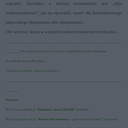
warcaby. Zjawisko, o którym rozmawiamy jest „zbyt
wielowymiarowe”, jak na opowieść, nawet dla doświadczonego
klasycznego ekonomisty albo dziennikarza.
Oni wszyscy tkwią w więzieniu jednowymiarowej wyobraźni…
____________________________________________________________________
________
Ten artykuł został po raz pierwszy opublikowany jako komentarz
do artykułu JerzegoPrzystawy:
"Fałszywe konflikty, fałszywe lojalności"
____________________________________________________________________
________
Przypisy:
[
0
] michael.salon24.pl
"
Tajemnicze słowo UKŁAD
"
(michael)
,
[
0
] michael.salon24.pl/ "
Bolszewickie kłamstwo
- gdzie przyłożyć dłuto?
" (michael)