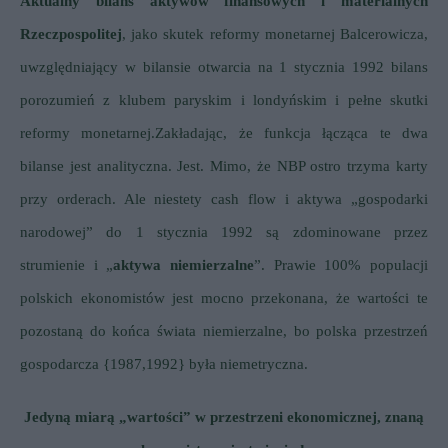
Aktualny bilans aktywów finansowych i materialnych
Rzeczpospolitej
, jako skutek reformy monetarnej Balcerowicza,
uwzględniający w bilansie otwarcia na 1 stycznia 1992 bilans
porozumień z klubem paryskim i londyńskim i pełne skutki
reformy monetarnej.
Zakładając, że funkcja łącząca te dwa
bilanse jest analityczna. Jest. Mimo, że NBP ostro trzyma karty
przy orderach. Ale niestety cash flow i aktywa „gospodarki
narodowej” do 1 stycznia 1992 są zdominowane przez
strumienie i „
aktywa niemierzalne
”.
Prawie 100% populacji
polskich ekonomistów jest mocno przekonana, że wartości te
pozostaną do końca świata niemierzalne, bo polska przestrzeń
gospodarcza {1987,1992} była niemetryczna.
Jedyną miarą „wartości” w przestrzeni ekonomicznej, znaną