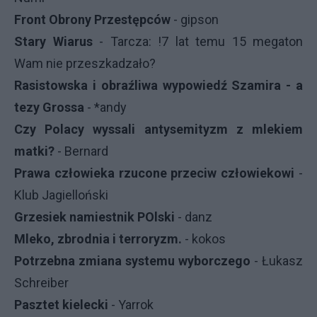
Front Obrony Przestępców
- gipson
Stary Wiarus
- Tarcza: !7 lat temu 15 megaton
Wam nie przeszkadzało?
Rasistowska i obraźliwa wypowiedź Szamira - a
tezy Grossa
- *andy
Czy Polacy wyssali antysemityzm z mlekiem
matki?
- Bernard
Prawa człowieka rzucone przeciw człowiekowi
-
Klub Jagielloński
Grzesiek namiestnik POlski
- danz
Mleko, zbrodnia i terroryzm.
- kokos
Potrzebna zmiana systemu wyborczego
- Łukasz
Schreiber
Pasztet kielecki
- Yarrok