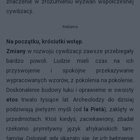
znaczenie w zrozumieniu wyzwań współczesnej
cywilizacji.
Reklama
Na początku, króciutki wstęp
.
Zmiany
w rozwoju cywilizacji zawsze przebiegały
bardzo powoli. Ludzie mieli czas na ich
przyswojenie i spokojne przekazywanie
wypracowanych wzorów, z pokolenia na pokolenie.
Doskonalenie budowy łuku i oprawienie w swoisty
etos
trwało tysiące lat. Archeolodzy do dzisiaj
podziwiają pietyzm myśli (od
la Pietà
), zaklęty w
przedmiotach. Ktoś kiedyś, zaciekawiony, zbadał
rzekomo prymitywny język afrykańskich tam-
tamów. Osłupiał, gdy okazało się, że ich bębnienie