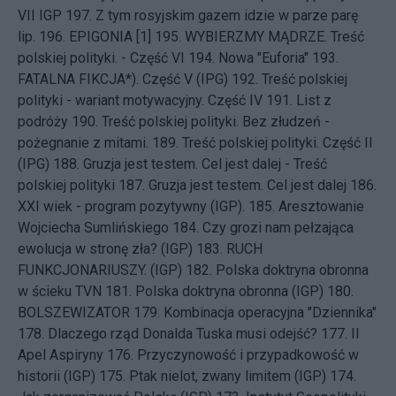
VII IGP
197.
Z tym rosyjskim gazem idzie w parze parę
lip.
196.
EPIGONIA [1]
195.
WYBIERZMY MĄDRZE. Treść
polskiej polityki. - Część VI
194.
Nowa "Euforia"
193.
FATALNA FIKCJA*). Część V (IPG)
192.
Treść polskiej
polityki - wariant motywacyjny. Część IV
191.
List z
podróży
190.
Treść polskiej polityki. Bez złudzeń -
pożegnanie z mitami.
189.
Treść polskiej polityki. Część II
(IPG)
188.
Gruzja jest testem. Cel jest dalej - Treść
polskiej polityki
187.
Gruzja jest testem. Cel jest dalej
186.
XXI wiek - program pozytywny (IGP).
185.
Aresztowanie
Wojciecha Sumlińskiego
184.
Czy grozi nam pełzająca
ewolucja w stronę zła? (IGP)
183.
RUCH
FUNKCJONARIUSZY. (IGP)
182.
Polska doktryna obronna
w ścieku TVN
181.
Polska doktryna obronna (IGP)
180.
BOLSZEWIZATOR
179.
Kombinacja operacyjna "Dziennika"
178.
Dlaczego rząd Donalda Tuska musi odejść?
177.
II
Apel Aspiryny
176.
Przyczynowość i przypadkowość w
historii (IGP)
175.
Ptak nielot, zwany limitem (IGP)
174.