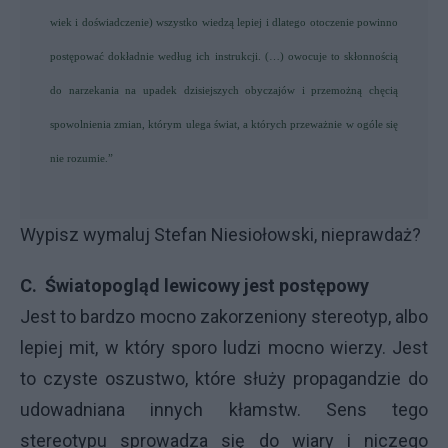
wiek i doświadczenie) wszystko wiedzą lepiej i dlatego otoczenie powinno
postępować dokładnie według ich instrukcji. (…) owocuje to skłonnością
do narzekania na upadek dzisiejszych obyczajów i przemożną chęcią
spowolnienia zmian, którym ulega świat, a których przeważnie w ogóle się
nie rozumie.”
Wypisz wymaluj Stefan Niesiołowski, nieprawdaż?
C. Światopogląd lewicowy jest postępowy
Jest to bardzo mocno zakorzeniony stereotyp, albo
lepiej mit, w który sporo ludzi mocno wierzy. Jest
to czyste oszustwo, które służy propagandzie do
udowadniana innych kłamstw. Sens tego
stereotypu sprowadza się do wiary i niczego