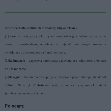
____________________________________________________________________
_________________________
Słowniczek dla wielbicieli Platformy Obywatelskiej.
[1]
Sensat
w tradycyjnej polszczyźnie oznaczał kogoś bardzo mądrego albo
nawet przemądrzałego, współcześnie pojawiło się drugie znaczenie
określające osobę goniącą za (tanią) sensacją.
[2]
Redundacja -
zapasowa informacja zapewniająca odporność przekazu
na uszkodzenia.
[3]
Desygnat -
konkretna
treść pojęcia opisywana jego definicją, przedmiot
definicji. Słowo „koń” abstraktem jest, czyli nazwą, żywy koń z kopytami
jest desygnatem tego abstraktu
Polecam
: