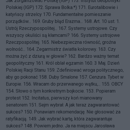
Jak zorganizować Polskę (IGP)
173.
Instytut Geopolityki
Polskiej (IGP)
172.
Sprawa Bolka.*)
171.
Eurotalibowie i
katyńscy strzelcy
170.
Fundamentalne pomieszanie
porządków...
169.
Gruby błąd Erazma...
168.
Art. 10 ust. 1.
Ustrój Rzeczypospolitej...
167.
Systemy ustrojowe. Czy
wszyscy okuliści są kłamcami?
166.
Systemy ustrojowe
Rzeczpospolitej.
165.
Niebezpieczna równość, groźna
wolność...
164.
Zegarmistrz światła kolorowy.
163.
Czy
można żyć z dziurą w głowie?
162.
Bardzo ważny temat
geopolityczny
161.
Król oblał egzamin
160.
3 Maj. Dzień
Polskiej Racji Stanu
159.
Zdefiniować wroga politycznego,
aby go pokonać
158.
Duby Smalone
157.
Cenzura. Tybet w
Europie.
156.
Wracam do przerwanego wątku,...
155.
OBCY
154.
Słowo o tym konkretnym bojkocie.
153.
Popieram
protest
152.
Incitatus, pierwszy koń mianowany
senatorem
151.
Sejm wybrał. A jak teraz zagwarantować
sukces?
150.
Ponawiam rekomendację. Nie głosować za
ratyfikacją.
149.
Jak wybrać kartę, która zagwarantuje
sukces?
148.
Powiem jedno. Ja na miejscu Jarosława