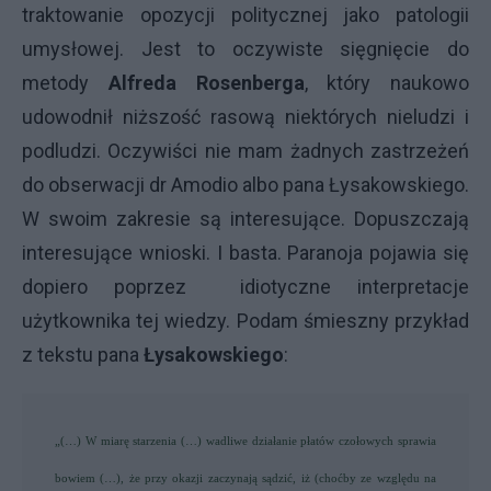
traktowanie opozycji politycznej jako patologii
umysłowej. Jest to oczywiste sięgnięcie do
metody
Alfreda
Rosenberga
, który naukowo
udowodnił niższość rasową niektórych nieludzi i
podludzi. Oczywiści nie mam żadnych zastrzeżeń
do obserwacji dr Amodio albo pana Łysakowskiego.
W swoim zakresie są interesujące. Dopuszczają
interesujące wnioski. I basta. Paranoja pojawia się
dopiero poprzez idiotyczne interpretacje
użytkownika tej wiedzy. Podam śmieszny przykład
z tekstu pana
Łysakowskiego
:
„(…) W miarę starzenia (…) wadliwe działanie płatów czołowych sprawia
bowiem (…), że przy okazji zaczynają sądzić, iż (choćby ze względu na