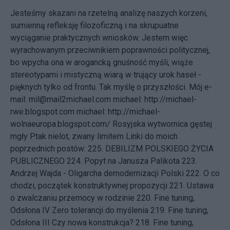
Jesteśmy skazani na rzetelną analizę naszych korzeni,
sumienną refleksję filozoficzną i na skrupuatne
wyciąganie praktycznych wniosków. Jestem więc
wyrachowanym przeciwnikiem poprawności politycznej,
bo wpycha ona w arogancką gnuśność myśli, wiąże
stereotypami i mistyczną wiarą w trujący urok haseł -
pięknych tylko od frontu. Tak myślę o przyszłości.
Mój e-
mail:
mil@mail2michael.com
michael:
http://michael-
rwe.blogspot.com
michael:
http://michael-
wolnaeuropa.blogspot.com/
Rosyjska wytwornica gęstej
mgły
Ptak nielot, zwany limitem Linki do moich
poprzednich postów: 225.
DEBILIZM POLSKIEGO ŻYCIA
PUBLICZNEGO
224.
Popyt na Janusza Palikota
223.
Andrzej Wajda - Oligarcha demodernizacji Polski
222.
O co
chodzi, początek konstruktywnej propozycji
221.
Ustawa
o zwalczaniu przemocy w rodzinie
220.
Fine tuning,
Odsłona IV Zero tolerancji do myślenia
219.
Fine tuning,
Odsłona III Czy nowa konstrukcja?
218.
Fine tuning,