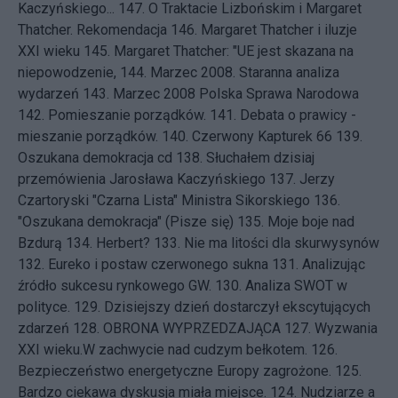
Kaczyńskiego...
147.
O Traktacie Lizbońskim i Margaret
Thatcher. Rekomendacja
146.
Margaret Thatcher i iluzje
XXI wieku
145.
Margaret Thatcher: "UE jest skazana na
niepowodzenie,
144.
Marzec 2008. Staranna analiza
wydarzeń
143.
Marzec 2008 Polska Sprawa Narodowa
142.
Pomieszanie porządków.
141.
Debata o prawicy -
mieszanie porządków.
140.
Czerwony Kapturek 66
139.
Oszukana demokracja cd
138.
Słuchałem dzisiaj
przemówienia Jarosława Kaczyńskiego
137.
Jerzy
Czartoryski "Czarna Lista" Ministra Sikorskiego
136.
"Oszukana demokracja" (Pisze się)
135.
Moje boje nad
Bzdurą
134.
Herbert?
133.
Nie ma litości dla skurwysynów
132.
Eureko i postaw czerwonego sukna
131.
Analizując
źródło sukcesu rynkowego GW.
130.
Analiza SWOT w
polityce.
129.
Dzisiejszy dzień dostarczył ekscytujących
zdarzeń
128.
OBRONA WYPRZEDZAJĄCA
127.
Wyzwania
XXI wieku.W zachwycie nad cudzym bełkotem.
126.
Bezpieczeństwo energetyczne Europy zagrożone.
125.
Bardzo ciekawa dyskusja miała miejsce.
124.
Nudziarze a