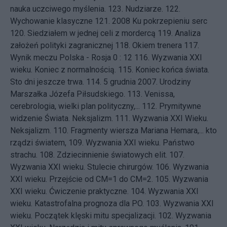
nauka uczciwego myślenia.
123.
Nudziarze.
122.
Wychowanie klasyczne
121.
2008 Ku pokrzepieniu serc
120.
Siedziałem w jednej celi z mordercą
119.
Analiza
założeń polityki zagranicznej
118.
Okiem trenera
117.
Wynik meczu Polska - Rosja 0 : 12
116.
Wyzwania XXI
wieku. Koniec z normalnością.
115.
Koniec końca świata.
Sto dni jeszcze trwa.
114.
5 grudnia 2007. Urodziny
Marszałka Józefa Piłsudskiego.
113.
Venissa,
cerebrologia, wielki plan polityczny,...
112.
Prymitywne
widzenie Świata. Neksjalizm.
111.
Wyzwania XXI Wieku.
Neksjalizm.
110.
Fragmenty wiersza Mariana Hemara,... kto
rządzi światem,
109.
Wyzwania XXI wieku. Państwo
strachu.
108.
Zdziecinnienie światowych elit.
107.
Wyzwania XXI wieku. Stulecie chirurgów.
106.
Wyzwania
XXI wieku. Przejście od CM=1 do CM=2.
105.
Wyzwania
XXI wieku. Ćwiczenie praktyczne.
104.
Wyzwania XXI
wieku. Katastrofalna prognoza dla PO.
103.
Wyzwania XXI
wieku. Początek klęski mitu specjalizacji.
102.
Wyzwania