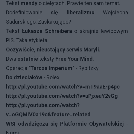
Tekst
mendy
o cielętach. Prawie ten sam temat.
Dodefiniowanie
się
liberalizmu
Wojciecha
Sadurskiego. Zaskakujące?
Tekst
Łukasza Schreibera
o skrajnie lewicowym
PiS. Taka etykieta.
Oczywiście, nieustający
serwis
Maryli.
Dwa
ostatnie
teksty
Free Your Mind
.
Operacja "
Tarcza Imperium
" - Rybitzky
Do dzieciaków
- Rolex
http://pl.youtube.com/watch?v=mT9aaE-p4pc
http://pl.youtube.com/watch?v=uPjxeuY2vGg
http://pl.youtube.com/watch?
v=oGQMiV0a19c&feature=related
WSI odwdzięcza się Platformie Obywatelskiej
-
Nurni