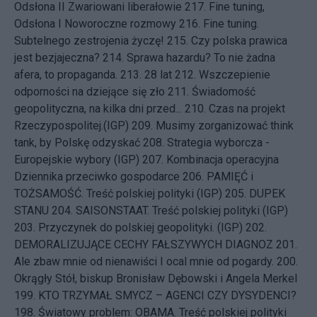
Odsłona II Zwariowani liberałowie
217.
Fine tuning,
Odsłona I Noworoczne rozmowy
216.
Fine tuning.
Subtelnego zestrojenia życzę!
215.
Czy polska prawica
jest bezjajeczna?
214.
Sprawa hazardu? To nie żadna
afera, to propaganda.
213.
28 lat
212.
Wszczepienie
odporności na dziejące się zło
211.
Świadomość
geopolityczna, na kilka dni przed...
210.
Czas na projekt
Rzeczypospolitej.(IGP)
209.
Musimy zorganizować think
tank, by Polskę odzyskać
208.
Strategia wyborcza -
Europejskie wybory (IGP)
207.
Kombinacja operacyjna
Dziennika przeciwko gospodarce
206.
PAMIĘĆ i
TOŻSAMOŚĆ. Treść polskiej polityki (IGP)
205.
DUPEK
STANU
204.
SAISONSTAAT. Treść polskiej polityki (IGP)
203.
Przyczynek do polskiej geopolityki. (IGP)
202.
DEMORALIZUJĄCE CECHY FAŁSZYWYCH DIAGNOZ
201.
Ale zbaw mnie od nienawiści I ocal mnie od pogardy.
200.
Okrągły Stół, biskup Bronisław Dębowski i Angela Merkel
199.
KTO TRZYMAŁ SMYCZ – AGENCI CZY DYSYDENCI?
198.
Światowy problem: OBAMA. Treść polskiej polityki