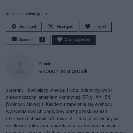
Autor: ekonomista grosik
Udostępnij
Udostępnij
Lubię to!
Skomentuj
3
Obserwuj notkę
O mnie
ekonomista grosik
skromny - kochający wiedzę, i ludzi tolerancyjnych i
zniesmaczony łamaniem Konstytucji RP, tj: Art. 54.
[Wolność słowa] 1. Każdemu zapewnia się wolność
wyrażania swoich poglądów oraz pozyskiwania i
rozpowszechniania informacji. 2. Cenzura prewencyjna
środków społecznego przekazu oraz koncesjonowanie
prasy są zakazane. Ustawa może wprowadzić obowiązek