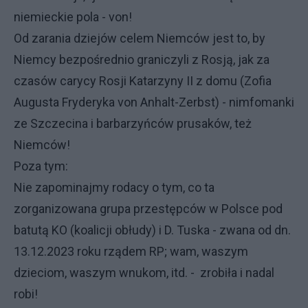
niemieckie pola - von!
Od zarania dziejów celem Niemców jest to, by
Niemcy bezpośrednio graniczyli z Rosją, jak za
czasów carycy Rosji Katarzyny II z domu (Zofia
Augusta Fryderyka von Anhalt-Zerbst) - nimfomanki
ze Szczecina i barbarzyńców prusaków, też
Niemców!
Poza tym:
Nie zapominajmy rodacy o tym, co ta
zorganizowana grupa przestępców w Polsce pod
batutą KO (koalicji obłudy) i D. Tuska - zwana od dn.
13.12.2023 roku rządem RP; wam, waszym
dzieciom, waszym wnukom, itd. - zrobiła i nadal
robi!