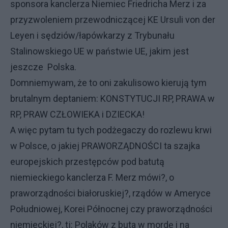
sponsora kanclerza Niemiec Friedricha Merz i za
przyzwoleniem przewodniczącej KE Ursuli von der
Leyen i sędziów/łapówkarzy z Trybunału
Stalinowskiego UE w państwie UE, jakim jest
jeszcze Polska.
Domniemywam, że to oni zakulisowo kierują tym
brutalnym deptaniem: KONSTYTUCJI RP, PRAWA w
RP, PRAW CZŁOWIEKA i DZIECKA!
A więc pytam tu tych podżegaczy do rozlewu krwi
w Polsce, o jakiej PRAWORZĄDNOŚCI ta szajka
europejskich przestępców pod batutą
niemieckiego kanclerza F. Merz mówi?, o
praworządności białoruskiej?, rządów w Ameryce
Południowej, Korei Północnej czy praworządności
niemieckiej?, tj: Polaków z buta w mordę i na