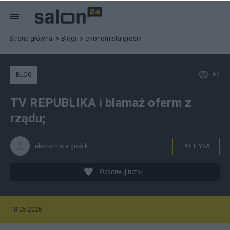
Strona główna
Blogi
ekonomista grosik
67
BLOG
TV REPUBLIKA i blamaż oferm z
rządu;
ekonomista grosik
POLITYKA
Obserwuj notkę
18.05.2026