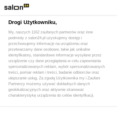
Technologie
Drogi Użytkowniku,
Sport
My, naszych 1162 zaufanych partnerów oraz inne
podmioty z salon24.pl uzyskujemy dostęp i
Społeczeństwo
przechowujemy informacje na urządzeniu oraz
przetwarzamy dane osobowe, takie jak unikalne
Kultura
identyfikatory, standardowe informacje wysyłane przez
urządzenie czy dane przeglądania w celu zapewniania
spersonalizowanych reklam, wybór spersonalizowanych
treści, pomiar reklam i treści, badanie odbiorców oraz
ulepszanie usług. Za zgodą Użytkownika my i Zaufani
X
Facebook
Instagram
Youtube
Partnerzy możemy używać dokładnych danych
geolokalizacyjnych oraz aktywnie skanować
charakterystykę urządzenia do celów identyfikacji.
Web Content Media sp. z o. o. © 2022
Ponieważ cenimy Twoją prywatność, prosimy o zgodę na
korzystanie z tych technologii poprzez kliknięcie
„Akceptuję”. Zgoda jest dobrowolna i zawsze możesz ją
Pomoc
O nas
Praca
Reklama
Kontakt