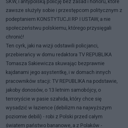
SKW, i antypolską policję bez zasad i honoru, które
zawsze służyły sobie i przestępcom politycznym z
podeptaniem KONSTYTUCJI RP I USTAW, a nie
społeczeństwu polskiemu, którego przysięgali
chronić!
Ten cyrk, jaki na wizji odstawili policjanci,
przebierańcy w domu redaktora TV REPUBLIKA
Tomasza Sakiewicza skuwając bezprawnie
kajdanami jego asystentkę, i w domach innych
pracowników stacji: TV REPUBLIKA na podstawie,
jakoby donosów, o 13 letnim samobójcy, o
terroryście w pasie szahida, który chce się
wysadzić w łazience (debilizm na najwyższym
poziomie debili) - robi z Polski przed całym
światem państwo bananowe, a z Polaków -