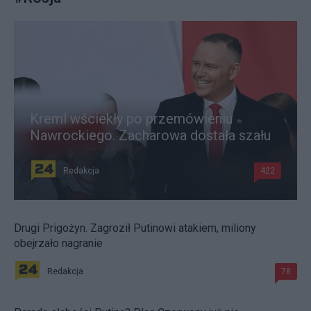
Kreml wściekły po przemówieniu
Nawrockiego. Zacharowa dostała szału
Redakcja
422
Drugi Prigożyn. Zagroził Putinowi atakiem, miliony
obejrzało nagranie
Redakcja
78