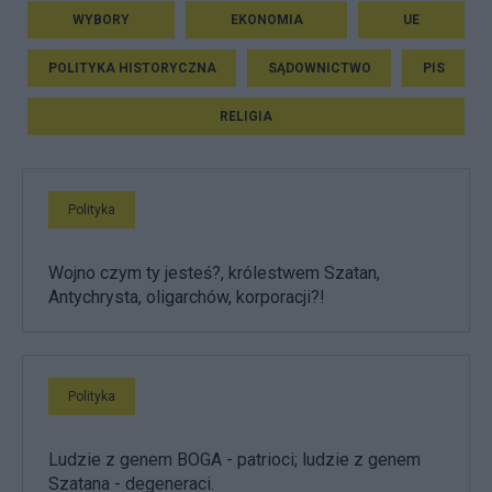
WYBORY
EKONOMIA
UE
POLITYKA HISTORYCZNA
SĄDOWNICTWO
PIS
RELIGIA
Polityka
Wojno czym ty jesteś?, królestwem Szatan,
Antychrysta, oligarchów, korporacji?!
Polityka
Ludzie z genem BOGA - patrioci; ludzie z genem
Szatana - degeneraci.