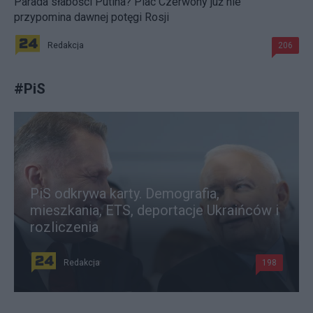
Parada słabości Putina? Plac Czerwony już nie
przypomina dawnej potęgi Rosji
Redakcja
206
#
PiS
PiS odkrywa karty. Demografia,
mieszkania, ETS, deportacje Ukraińców i
rozliczenia
Redakcja
198