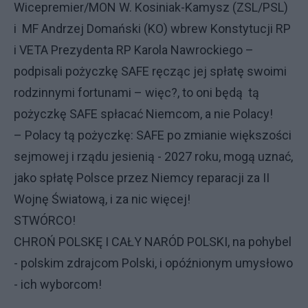
Wicepremier/MON W. Kosiniak-Kamysz (ZSL/PSL)
i MF Andrzej Domański (KO) wbrew Konstytucji RP
i VETA Prezydenta RP Karola Nawrockiego –
podpisali pożyczkę SAFE ręcząc jej spłatę swoimi
rodzinnymi fortunami – więc?, to oni będą tą
pożyczkę SAFE spłacać Niemcom, a nie Polacy!
– Polacy tą pożyczkę: SAFE po zmianie większości
sejmowej i rządu jesienią - 2027 roku, mogą uznać,
jako spłatę Polsce przez Niemcy reparacji za II
Wojnę Światową, i za nic więcej!
STWÓRCO!
CHROŃ POLSKĘ I CAŁY NARÓD POLSKI, na pohybel
- polskim zdrajcom Polski, i opóźnionym umysłowo
- ich wyborcom!