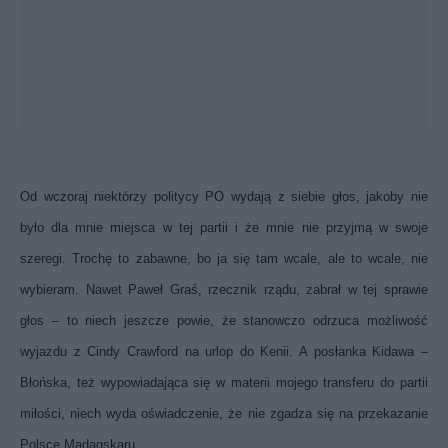
Od wczoraj niektórzy politycy PO wydają z siebie głos, jakoby nie
było dla mnie miejsca w tej partii i że mnie nie przyjmą w swoje
szeregi. Trochę to zabawne, bo ja się tam wcale, ale to wcale, nie
wybieram.
Nawet Paweł Graś, rzecznik rządu, zabrał w tej sprawie
głos – to niech jeszcze powie, że stanowczo odrzuca możliwość
wyjazdu z Cindy Crawford na urlop do Kenii. A posłanka Kidawa –
Błońska, też wypowiadająca się w materii mojego transferu do partii
miłości, niech wyda oświadczenie, że nie zgadza się na przekazanie
Polsce Madagskaru.