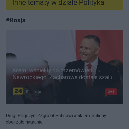
Inne tematy w dziale
Polityka
#
Rosja
Kreml wściekły po przemówieniu
Nawrockiego. Zacharowa dostała szału
Redakcja
394
Drugi Prigożyn. Zagroził Putinowi atakiem, miliony
obejrzało nagranie