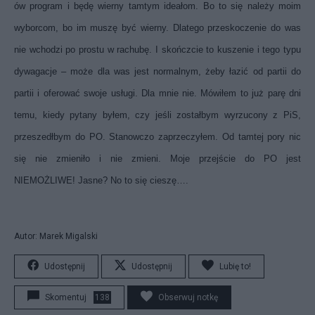
ów program i będę wierny tamtym ideałom. Bo to się należy moim
wyborcom, bo im muszę być wierny.
Dlatego przeskoczenie do was
nie wchodzi po prostu w rachubę. I skończcie to kuszenie i tego typu
dywagacje – może dla was jest normalnym, żeby łazić od partii do
partii i oferować swoje usługi. Dla mnie nie. Mówiłem to już parę dni
temu, kiedy pytany byłem, czy jeśli zostałbym wyrzucony z PiS,
przeszedłbym do PO. Stanowczo zaprzeczyłem. Od tamtej pory nic
się nie zmieniło i nie zmieni. Moje przejście do PO jest
NIEMOŻLIWE!
Jasne? No to się cieszę….
Autor: Marek Migalski
Udostępnij
Udostępnij
Lubię to!
Skomentuj
138
Obserwuj notkę