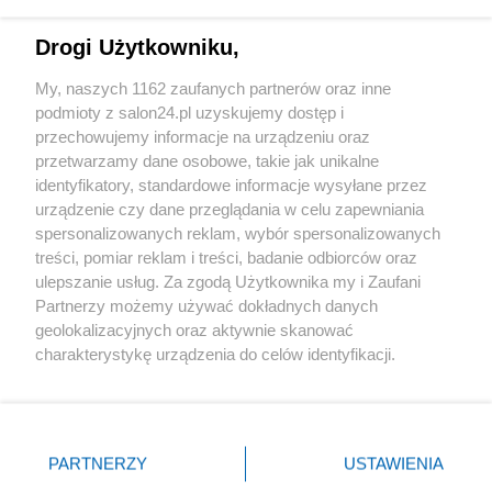
Technologie
Drogi Użytkowniku,
Sport
My, naszych 1162 zaufanych partnerów oraz inne
podmioty z salon24.pl uzyskujemy dostęp i
Społeczeństwo
przechowujemy informacje na urządzeniu oraz
przetwarzamy dane osobowe, takie jak unikalne
Kultura
identyfikatory, standardowe informacje wysyłane przez
urządzenie czy dane przeglądania w celu zapewniania
spersonalizowanych reklam, wybór spersonalizowanych
treści, pomiar reklam i treści, badanie odbiorców oraz
ulepszanie usług. Za zgodą Użytkownika my i Zaufani
X
Facebook
Instagram
Youtube
Partnerzy możemy używać dokładnych danych
geolokalizacyjnych oraz aktywnie skanować
charakterystykę urządzenia do celów identyfikacji.
Web Content Media sp. z o. o. © 2022
Ponieważ cenimy Twoją prywatność, prosimy o zgodę na
korzystanie z tych technologii poprzez kliknięcie
„Akceptuję”. Zgoda jest dobrowolna i zawsze możesz ją
Pomoc
O nas
Praca
Reklama
Kontakt
zmienić/wycofać klikając przycisk ustawień prywatności
PARTNERZY
USTAWIENIA
znajdujący się w lewym dolnym rogu strony
. Niektóre