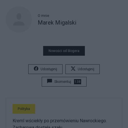
O mnie
Marek Migalski
Nowości od blogera
Udostępnij
Udostępnij
Skomentuj
138
Polityka
Kreml wściekły po przemówieniu Nawrockiego.
Zacharowa dostała szału