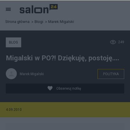
Strona główna
Blogi
Marek Migalski
249
BLOG
Migalski w PO?! Dziękuję, postoję....
Marek Migalski
POLITYKA
Obserwuj notkę
4.09.2010