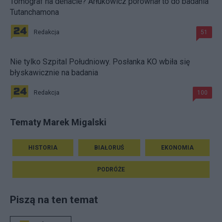
Tomograf na denacie? Arłukowicz porównał to do badania
Tutanchamona
Redakcja
51
Nie tylko Szpital Południowy. Posłanka KO wbiła się
błyskawicznie na badania
Redakcja
100
Tematy Marek Migalski
HISTORIA
BIAŁORUŚ
EKONOMIA
PODRÓŻE
Piszą na ten temat