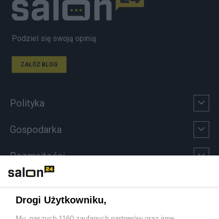
Podziel się swoją opinią
ZAŁÓŻ BLOG
Polityka
Gospodarka
Rozmaitości
Technologie
Drogi Użytkowniku,
Sport
My, naszych 1160 zaufanych partnerów oraz inne