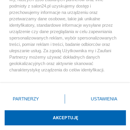
podmioty z salon24.pl uzyskujemy dostęp i
Społeczeństwo
przechowujemy informacje na urządzeniu oraz
przetwarzamy dane osobowe, takie jak unikalne
Kultura
identyfikatory, standardowe informacje wysyłane przez
urządzenie czy dane przeglądania w celu zapewniania
spersonalizowanych reklam, wybór spersonalizowanych
treści, pomiar reklam i treści, badanie odbiorców oraz
ulepszanie usług. Za zgodą Użytkownika my i Zaufani
X
Facebook
Instagram
Youtube
Partnerzy możemy używać dokładnych danych
geolokalizacyjnych oraz aktywnie skanować
charakterystykę urządzenia do celów identyfikacji.
Web Content Media sp. z o. o. © 2022
Ponieważ cenimy Twoją prywatność, prosimy o zgodę na
korzystanie z tych technologii poprzez kliknięcie
„Akceptuję”. Zgoda jest dobrowolna i zawsze możesz ją
Pomoc
O nas
Praca
Reklama
Kontakt
zmienić/wycofać klikając przycisk ustawień prywatności
PARTNERZY
USTAWIENIA
znajdujący się w lewym dolnym rogu strony
. Niektóre
rodzaje przetwarzania danych nie wymagają zgody
użytkownika, ale masz prawo sprzeciwić się takiemu
AKCEPTUJĘ
przetwarzaniu. Preferencje będą miały zastosowania tylko
Technologię dostarcza:
W3media.pl
na tej witrynie.