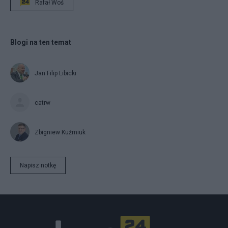
Rafał Woś
Blogi na ten temat
Jan Filip Libicki
catrw
Zbigniew Kuźmiuk
Napisz notkę