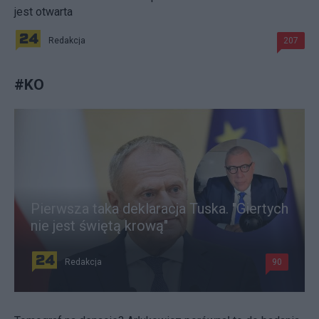
jest otwarta
Redakcja
207
#
KO
Pierwsza taka deklaracja Tuska. "Giertych
nie jest świętą krową"
Redakcja
90