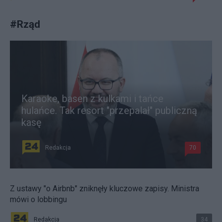
#
Rząd
Karaoke, basen z kulkami i tańce
hulańce. Tak resort "przepalał" publiczną
kasę
Redakcja
70
Z ustawy "o Airbnb" zniknęły kluczowe zapisy. Ministra
mówi o lobbingu
Redakcja
34