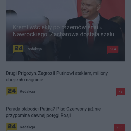
Kreml wściekły po przemówieniu
Nawrockiego. Zacharowa dostała szału
Redakcja
514
Drugi Prigożyn. Zagroził Putinowi atakiem, miliony
obejrzało nagranie
Redakcja
78
Parada słabości Putina? Plac Czerwony już nie
przypomina dawnej potęgi Rosji
Redakcja
206