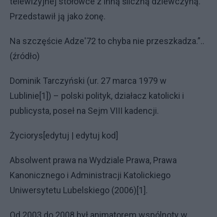
telewizyjnej stołówce z inną śliczną dziewczyną.
Przedstawił ją jako żonę.
Na szczęście Adze'72 to chyba nie przeszkadza.”..
(źródło)
Dominik Tarczyński (ur. 27 marca 1979 w
Lublinie[1]) – polski polityk, działacz katolicki i
publicysta, poseł na Sejm VIII kadencji.
Życiorys[edytuj | edytuj kod]
Absolwent prawa na Wydziale Prawa, Prawa
Kanonicznego i Administracji Katolickiego
Uniwersytetu Lubelskiego (2006)[1].
Od 2003 do 2008 był animatorem wspólnoty w