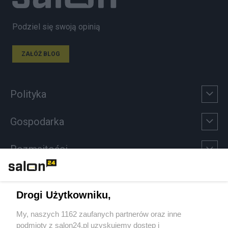
Podziel się swoją opinią
ZAŁÓŻ BLOG
Polityka
Gospodarka
Rozmaitości
Technologie
Drogi Użytkowniku,
Sport
My, naszych 1162 zaufanych partnerów oraz inne
podmioty z salon24.pl uzyskujemy dostęp i