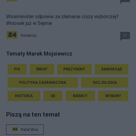
Wiceminister odpowie za złamanie ciszy wyborczej?
Wniosek już w Sejmie
Redakcja
37
Tematy Marek Mojsiewicz
PIS
ŚWIAT
PREZYDENT
SAMORZĄD
POLITYKA ZAGRANICZNA
SOCJOLOGIA
HISTORIA
UE
NIEMCY
WYBORY
Piszą na ten temat
Rafał Woś