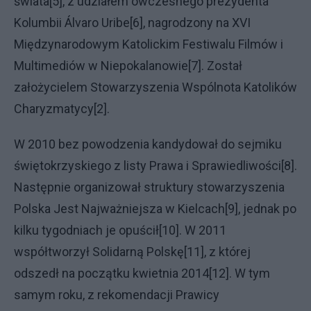
świata[5], z udziałem ówczesnego prezydenta
Kolumbii Álvaro Uribe[6], nagrodzony na XVI
Międzynarodowym Katolickim Festiwalu Filmów i
Multimediów w Niepokalanowie[7]. Został
założycielem Stowarzyszenia Wspólnota Katolików
Charyzmatycy[2].
W 2010 bez powodzenia kandydował do sejmiku
świętokrzyskiego z listy Prawa i Sprawiedliwości[8].
Następnie organizował struktury stowarzyszenia
Polska Jest Najważniejsza w Kielcach[9], jednak po
kilku tygodniach je opuścił[10]. W 2011
współtworzył Solidarną Polskę[11], z której
odszedł na początku kwietnia 2014[12]. W tym
samym roku, z rekomendacji Prawicy