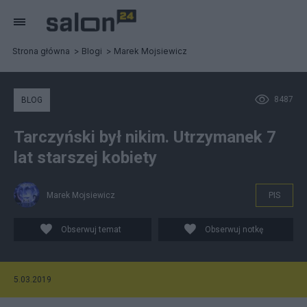
Strona główna
Blogi
Marek Mojsiewicz
8487
BLOG
Tarczyński był nikim. Utrzymanek 7
lat starszej kobiety
Marek Mojsiewicz
PIS
Obserwuj temat
Obserwuj notkę
5.03.2019