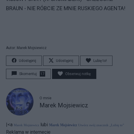
BRAUN - NIE RÓBCIE ZE MNIE RUSKIEGO AGENTA!
Autor: Marek Mojsiewicz
Udostępnij
Udostępnij
Lubię to!
Skomentuj
17
Obserwuj notkę
O mnie
Marek Mojsiewicz
|<a
lubi
Marek Mojsiewicz
Marek Mojsiewicz
Utwórz swój znacznik „Lubię to”
Reklama w internecie