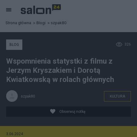
Strona główna
Blogi
szpak80
326
BLOG
Wspomnienia statystki z filmu z
Jerzym Kryszakiem i Dorotą
Kwiatkowską w rolach głównych
szpak80
KULTURA
Obserwuj notkę
3.06.2024