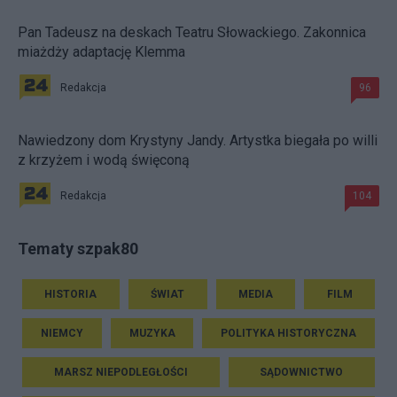
Pan Tadeusz na deskach Teatru Słowackiego. Zakonnica
miażdży adaptację Klemma
Redakcja
96
Nawiedzony dom Krystyny Jandy. Artystka biegała po willi
z krzyżem i wodą święconą
Redakcja
104
Tematy szpak80
HISTORIA
ŚWIAT
MEDIA
FILM
NIEMCY
MUZYKA
POLITYKA HISTORYCZNA
MARSZ NIEPODLEGŁOŚCI
SĄDOWNICTWO