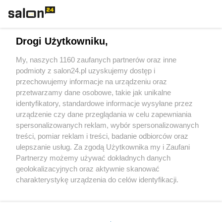
Technologie
Drogi Użytkowniku,
Sport
My, naszych 1160 zaufanych partnerów oraz inne
podmioty z salon24.pl uzyskujemy dostęp i
Społeczeństwo
przechowujemy informacje na urządzeniu oraz
przetwarzamy dane osobowe, takie jak unikalne
Kultura
identyfikatory, standardowe informacje wysyłane przez
urządzenie czy dane przeglądania w celu zapewniania
spersonalizowanych reklam, wybór spersonalizowanych
treści, pomiar reklam i treści, badanie odbiorców oraz
ulepszanie usług. Za zgodą Użytkownika my i Zaufani
X
Facebook
Instagram
Youtube
Partnerzy możemy używać dokładnych danych
geolokalizacyjnych oraz aktywnie skanować
charakterystykę urządzenia do celów identyfikacji.
Web Content Media sp. z o. o. © 2022
Ponieważ cenimy Twoją prywatność, prosimy o zgodę na
korzystanie z tych technologii poprzez kliknięcie
„Akceptuję”. Zgoda jest dobrowolna i zawsze możesz ją
Pomoc
O nas
Praca
Reklama
Kontakt