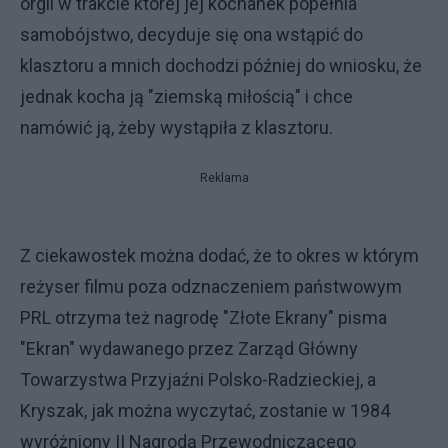
orgii w trakcie której jej kochanek popełnia
samobójstwo, decyduje się ona wstąpić do
klasztoru a mnich dochodzi później do wniosku, że
jednak kocha ją "ziemską miłością" i chce
namówić ją, żeby wystąpiła z klasztoru.
Reklama
Z ciekawostek można dodać, że to okres w którym
reżyser filmu poza odznaczeniem państwowym
PRL otrzyma też nagrodę "Złote Ekrany" pisma
"Ekran" wydawanego przez Zarząd Główny
Towarzystwa Przyjaźni Polsko-Radzieckiej, a
Kryszak, jak można wyczytać, zostanie w 1984
wyróżniony II Nagrodą Przewodniczącego