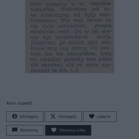
Autor: szpak80
Udostępnij
Udostępnij
Lubię to!
Skomentuj
Obserwuj notkę