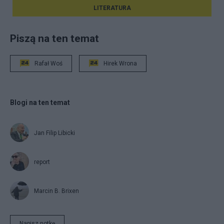
LITERATURA
Piszą na ten temat
Rafał Woś
Hirek Wrona
Blogi na ten temat
Jan Filip Libicki
report
Marcin B. Brixen
Napisz notkę