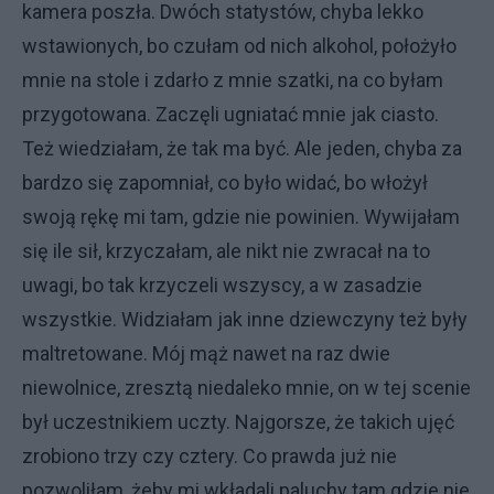
kamera poszła. Dwóch statystów, chyba lekko
wstawionych, bo czułam od nich alkohol, położyło
mnie na stole i zdarło z mnie szatki, na co byłam
przygotowana. Zaczęli ugniatać mnie jak ciasto.
Też wiedziałam, że tak ma być. Ale jeden, chyba za
bardzo się zapomniał, co było widać, bo włożył
swoją rękę mi tam, gdzie nie powinien. Wywijałam
się ile sił, krzyczałam, ale nikt nie zwracał na to
uwagi, bo tak krzyczeli wszyscy, a w zasadzie
wszystkie. Widziałam jak inne dziewczyny też były
maltretowane. Mój mąż nawet na raz dwie
niewolnice, zresztą niedaleko mnie, on w tej scenie
był uczestnikiem uczty. Najgorsze, że takich ujęć
zrobiono trzy czy cztery. Co prawda już nie
pozwoliłam, żeby mi wkładali paluchy tam gdzie nie