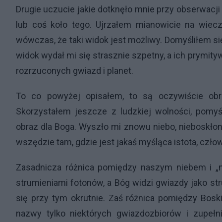
Drugie uczucie jakie dotknęło mnie przy obserwacji
lub coś koło tego. Ujrzałem mianowicie na wieczo
wówczas, że taki widok jest możliwy. Domyśliłem się
widok wydał mi się strasznie szpetny, a ich prymit
rozrzuconych gwiazd i planet.
To co powyżej opisałem, to są oczywiście obr
Skorzystałem jeszcze z ludzkiej wolności, pom
obraz dla Boga. Wyszło mi znowu niebo, nieboskłon,
wszędzie tam, gdzie jest jakaś myśląca istota, czł
Zasadnicza różnica pomiędzy naszym niebem i „n
strumieniami fotonów, a Bóg widzi gwiazdy jako str
się przy tym okrutnie. Zaś różnica pomiędzy Bosk
nazwy tylko niektórych gwiazdozbiorów i zupełn