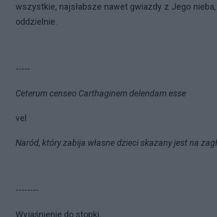
wszystkie, najsłabsze nawet gwiazdy z Jego nieba, 
oddzielnie.
-----
Ceterum censeo Carthaginem delendam esse
vel
Naród, który zabija własne dzieci skazany jest na zag
--------
Wyjaśnienie do stopki.