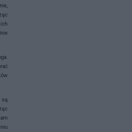
nie,
dząc
 ich
dnie
ga.
wać
któw
 są
dząc
znam
niu