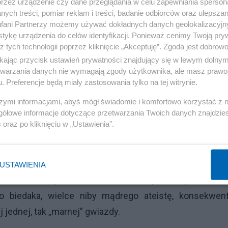
przez urządzenie czy dane przeglądania w celu zapewniania sperson
nili”, że Boga nie ma, bo ten i ów w kosmosie był, a Boga
ych treści, pomiar reklam i treści, badanie odbiorców oraz ulepszan
ą treścią, którą obraz stara się przekazać, oraz oczywi
fani Partnerzy możemy używać dokładnych danych geolokalizacyjn
łatwością anihilować cały świat: czego ja nie widzę tego
tykę urządzenia do celów identyfikacji. Ponieważ cenimy Twoją pry
z tych technologii poprzez kliknięcie „Akceptuję”. Zgoda jest dobro
 i „po co”? Najczęściej patrzymy na niebo dla wywoł
ikając przycisk ustawień prywatności znajdujący się w lewym dolny
onawigacja przykładowo już ma dziś mniejsze znaczeni
etwarzania danych nie wymagają zgody użytkownika, ale masz prawo 
. Preferencje będą miały zastosowania tylko na tej witrynie.
em o nieco innych moich doświadczeniach.
szymi informacjami, abyś mógł świadomie i komfortowo korzystać z
Reklama
gółowe informacje dotyczące przetwarzania Twoich danych znajdzi
s
oraz po kliknięciu w „Ustawienia”.
nie. Letnią porą byłem w domu sam i wyszedłem wiecz
 pamiętam. Spojrzałem w rozgwieżdżone niebo i mój wz
gwieździe. Wtedy właśnie zaśmiałem się głośno, bo n
USTAWIENIA
en nieboskłon powstał ot tak sobie, zupełnie spontaniczn
 biedaka, wielce niby mądrego ateistę, konsekwent
 jednej, tak „marnej” gwiazdy.