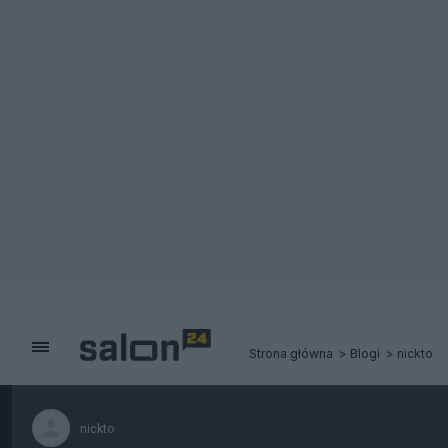
Strona główna
Blogi
nickto
nickto