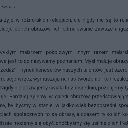
Reklama
yje w różnorakich relacjach, ale nigdy nie są to rel
relacje do ich obrazów, ich odmalowanie zawsze angaż
wykłym malarzem pokojowym, innym razem malars
iwe jest to co nazywamy poznaniem. Myśl maluje obraz
zedaż” – rynek koneserów naszych talentów jest szero
te relacje wręcz wymuszają na nas tworzenie i to niezale
ć. Nigdy nie poznajemy świata bezpośrednio, poznajemy t
luje. Bardziej żyjemy w galerii obrazów przedstawiają
yśmy, bylibyśmy w stanie, w jakikolwiek bezpośredni sp
ach społecznych to są obrazy, a czasem tylko ich ko
 nie możemy się obyć, choćbyśmy się usilnie z ich tre