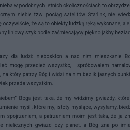
 nieba w podobnych letnich okolicznościach to obrzydze
rnym niebie tzw. pociąg satelitów Starlink, nie wie
 oczywiście, że są to obiekty ludzką ręką wykonane, ale
ywny liniowy szyk podle zaśmiecający piękno jakby bezła
azy dla ludzi: nieboskłon a nad nim mieszkanie Bo
yśleć mogę przecież wszystko, i spróbowałem namalo
 na który patrzy Bóg i widzi na nim bezlik jasnych pun
owiek przede wszystkim.
iebem” Boga jest taka, że my widzimy gwiazdy, które
umienie myśli, które my, istoty myślące, wysyłamy, bie
im spojrzeniem, a patrzeniem moim jest taka, że ja 
ie nielicznych gwiazd czy planet, a Bóg zna po imie