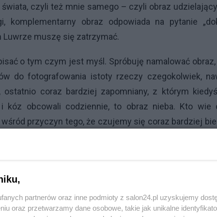
 świata, czyli też mnie samego – czyli obraz udzielając
gi, komplementarny obraz odpowiada na pytanie „do
m Luwrze muszę się zatrzymać.
pisać o tym czym jest myśl. Spróbuję namalować obraz,
tów do fotografowania istoty rzeczy czegokolwiek, na
 ostatnio coraz bardziej zapomniany, z którym kiedyś
 kóz obcowali codziennie, to obraz nieba. Kto wie 
 wśród przyczyn tego, że czujemy się coraz bardziej bie
niej tak zwanych dóbr. Ostatnio potrzeba oglądania n
wanej bo o inną aktualnie trudno, w postaci chęci wybr
ie zalanym beznadziejnie miejskimi światłami, ale i
niku,
yjają częstym obserwacjom astronomicznym.
fanych partnerów oraz inne podmioty z salon24.pl uzyskujemy dost
owiek zawsze widział siedzibę Boga. Gdy na świecie poja
niu oraz przetwarzamy dane osobowe, takie jak unikalne identyfikat