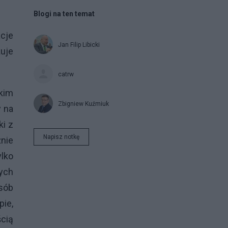
Blogi na ten temat
acje
Jan Filip Libicki
uje
catrw
kim
Zbigniew Kuźmiuk
y na
ki z
Napisz notkę
żnie
ylko
cych
osób
pie,
ścią