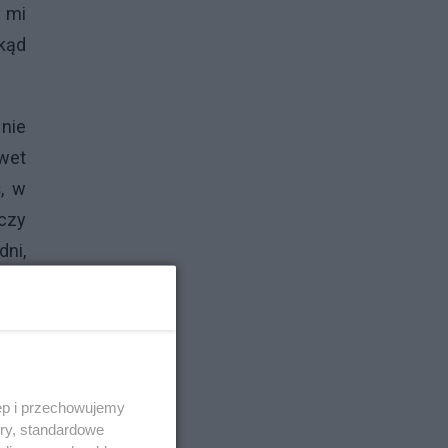
y mi
kąd
 nie
wet
, w
czy
dni,
ieba
ania
 tak
ęp i przechowujemy
wili
ory, standardowe