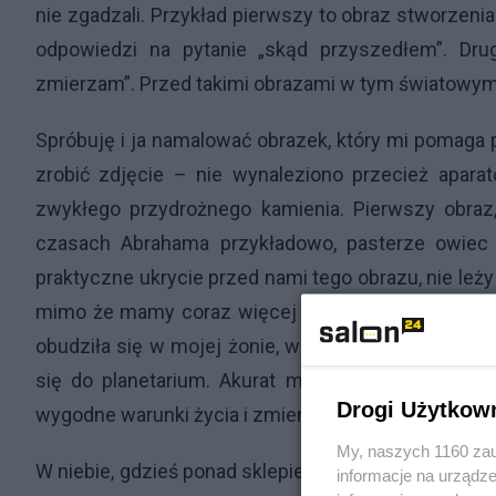
nie zgadzali. Przykład pierwszy to obraz stworzenia
odpowiedzi na pytanie „skąd przyszedłem”. Dru
zmierzam”. Przed takimi obrazami w tym światowy
Spróbuję i ja namalować obrazek, który mi pomaga 
zrobić zdjęcie – nie wynaleziono przecież apara
zwykłego przydrożnego kamienia. Pierwszy obraz,
czasach Abrahama przykładowo, pasterze owiec i
praktyczne ukrycie przed nami tego obrazu, nie leży
mimo że mamy coraz więcej i więcej dóbr, przynajm
obudziła się w mojej żonie, w formie skomercjalizo
się do planetarium. Akurat mieszkamy w miejscu n
Drogi Użytkow
wygodne warunki życia i zmienna pogoda nie sprz
My, naszych 1160 zau
W niebie, gdzieś ponad sklepieniem niebieskim, czł
informacje na urządze