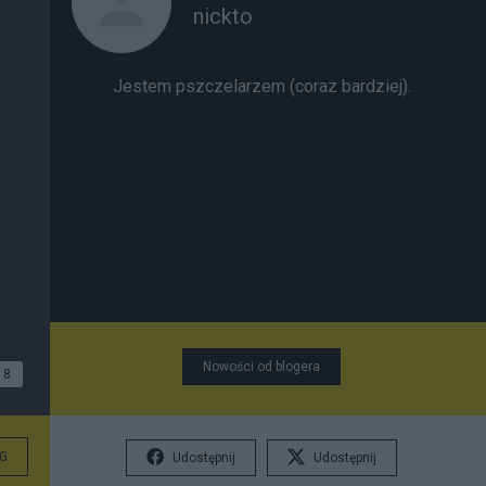
nickto
Jestem pszczelarzem (coraz bardziej).
Nowości od blogera
8
G
Udostępnij
Udostępnij