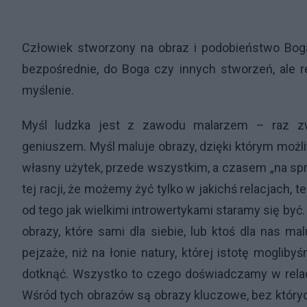
Człowiek stworzony na obraz i podobieństwo Boga ż
bezpośrednie, do Boga czy innych stworzeń, ale 
myślenie.
Myśl ludzka jest z zawodu malarzem – raz z
geniuszem. Myśl maluje obrazy, dzięki którym możl
własny użytek, przede wszystkim, a czasem „na spr
tej racji, że możemy żyć tylko w jakichś relacjach, 
od tego jak wielkimi introwertykami staramy się by
obrazy, które sami dla siebie, lub ktoś dla nas ma
pejzaże, niż na łonie natury, której istotę moglib
dotknąć. Wszystko to czego doświadczamy w relacj
Wśród tych obrazów są obrazy kluczowe, bez których