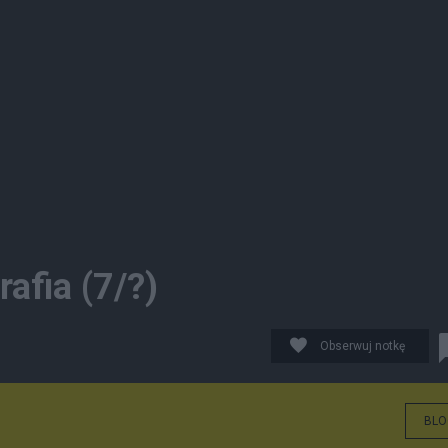
afia (7/?)
Obserwuj notkę
BLO