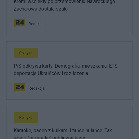
Kreml wściekły po przemówieniu Nawrockiego.
Zacharowa dostała szału
Redakcja
Polityka
PiS odkrywa karty. Demografia, mieszkania, ETS,
deportacje Ukraińców i rozliczenia
Redakcja
Polityka
Karaoke, basen z kulkami i tańce hulańce. Tak
resort "przepalał" publiczną kasę