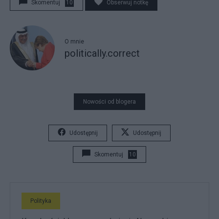
Skomentuj
10
Obserwuj notkę
O mnie
politically.correct
Nowości od blogera
Udostępnij
Udostępnij
Skomentuj
10
Polityka