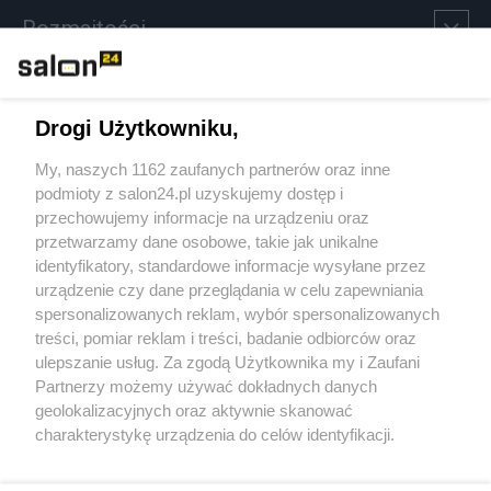
Rozmaitości
Technologie
Drogi Użytkowniku,
Sport
My, naszych 1162 zaufanych partnerów oraz inne
podmioty z salon24.pl uzyskujemy dostęp i
Społeczeństwo
przechowujemy informacje na urządzeniu oraz
przetwarzamy dane osobowe, takie jak unikalne
Kultura
identyfikatory, standardowe informacje wysyłane przez
urządzenie czy dane przeglądania w celu zapewniania
spersonalizowanych reklam, wybór spersonalizowanych
treści, pomiar reklam i treści, badanie odbiorców oraz
ulepszanie usług. Za zgodą Użytkownika my i Zaufani
X
Facebook
Instagram
Youtube
Partnerzy możemy używać dokładnych danych
geolokalizacyjnych oraz aktywnie skanować
charakterystykę urządzenia do celów identyfikacji.
Web Content Media sp. z o. o. © 2022
Ponieważ cenimy Twoją prywatność, prosimy o zgodę na
korzystanie z tych technologii poprzez kliknięcie