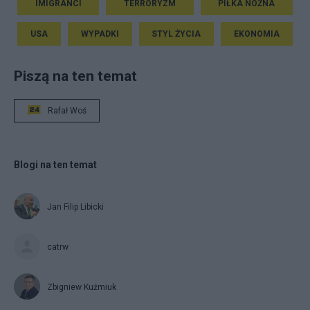
IMIGRANCI
TERRORYZM
PIŁKA NOŻNA
USA
WYPADKI
STYL ŻYCIA
EKONOMIA
Piszą na ten temat
Rafał Woś
Blogi na ten temat
Jan Filip Libicki
catrw
Zbigniew Kuźmiuk