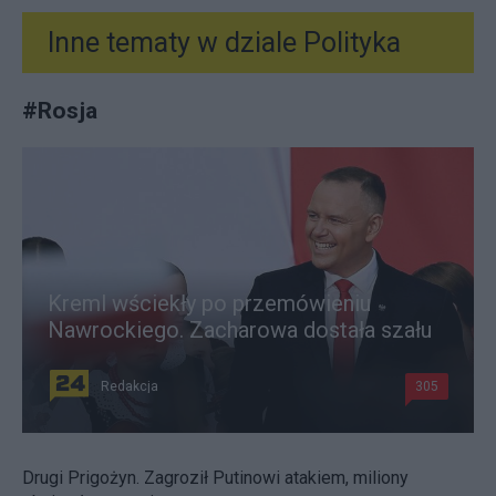
Inne tematy w dziale
Polityka
#
Rosja
Kreml wściekły po przemówieniu
Nawrockiego. Zacharowa dostała szału
Redakcja
305
Drugi Prigożyn. Zagroził Putinowi atakiem, miliony