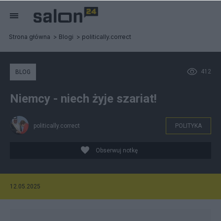
Strona główna
Blogi
politically.correct
412
BLOG
Niemcy - niech żyje szariat!
politically.correct
POLITYKA
Obserwuj notkę
12.05.2025