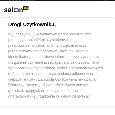
Rozmaitości
Technologie
Drogi Użytkowniku,
Sport
My, naszych 1162 zaufanych partnerów oraz inne
podmioty z salon24.pl uzyskujemy dostęp i
Społeczeństwo
przechowujemy informacje na urządzeniu oraz
przetwarzamy dane osobowe, takie jak unikalne
Kultura
identyfikatory, standardowe informacje wysyłane przez
urządzenie czy dane przeglądania w celu zapewniania
spersonalizowanych reklam, wybór spersonalizowanych
treści, pomiar reklam i treści, badanie odbiorców oraz
ulepszanie usług. Za zgodą Użytkownika my i Zaufani
X
Facebook
Instagram
Youtube
Partnerzy możemy używać dokładnych danych
geolokalizacyjnych oraz aktywnie skanować
charakterystykę urządzenia do celów identyfikacji.
Web Content Media sp. z o. o. © 2022
Ponieważ cenimy Twoją prywatność, prosimy o zgodę na
korzystanie z tych technologii poprzez kliknięcie
„Akceptuję”. Zgoda jest dobrowolna i zawsze możesz ją
Pomoc
O nas
Praca
Reklama
Kontakt