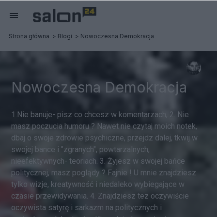
Strona główna
Blogi
Nowoczesna Demokracja
Nowoczesna Demokracja
1.Nie banuje- pisz co chcesz w komentarzach, 2. Nie
masz poczucia humoru ? Nawet nie czytaj moich notek,
dbaj o swoje zdrowie psychiczne, przejdz dalej, tkwij w
swojej bance i "zgranych", powtarzalnych,
nieefektywnych- teoriach. 3. Żyjesz w swojej bańce
politycznej, masz poglądy ? Fajnie ! U mnie znajdziesz
tylko wizje, kreatywność i niedaleko wybiegające w
czasie przewidywania. 4. Znajdziesz tez oczywiście
oczywista satyrę i sarkazm na politycznych i