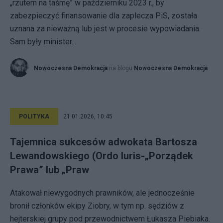
„rzutem na taśmę” w październiku 2023 r., by
zabezpieczyć finansowanie dla zaplecza PiS, została
uznana za nieważną lub jest w procesie wypowiadania.
Sam były minister...
Nowoczesna Demokracja
na blogu
Nowoczesna Demokracja
POLITYKA
21.01.2026, 10:45
Tajemnica sukcesów adwokata Bartosza
Lewandowskiego (Ordo Iuris-„Porządek
Prawa” lub „Praw
Atakował niewygodnych prawników, ale jednocześnie
bronił członków ekipy Ziobry, w tym np. sędziów z
hejterskiej grupy pod przewodnictwem Łukasza Piebiaka.