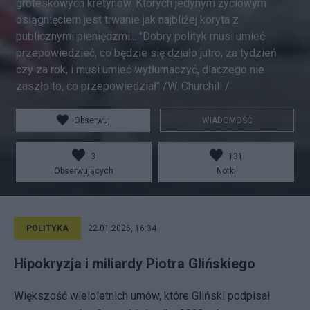
groteskowych kretynów. Ktorych jedynym życiowym
osiągnięciem jest trwanie jak najbliżej koryta z
publicznymi pieniędzmi... "Dobry polityk musi umieć
przepowiedzieć, co będzie się działo jutro, za tydzień
czy za rok, i musi umieć wytłumaczyć, dlaczego nie
zaszło to, co przepowiedział" /W. Churchill /
Obserwuj
WIADOMOŚĆ
3
131
Obserwujących
Notki
POLITYKA
22.01.2026, 16:34
Hipokryzja i miliardy Piotra Glińskiego
Większość wieloletnich umów, które Gliński podpisał