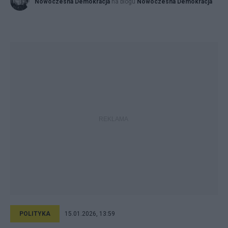
Nowoczesna Demokracja
na blogu
Nowoczesna Demokracja
POLITYKA
15.01.2026, 13:59