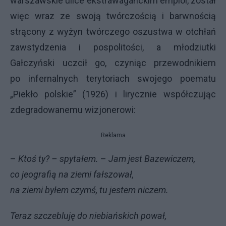
warszawskie ulice ekstrawaganckim emploi, został
więc wraz ze swoją twórczością i barwnością
strącony z wyżyn twórczego oszustwa w otchłań
zawstydzenia i pospolitości, a młodziutki
Gałczyński uczcił go, czyniąc przewodnikiem
po infernalnych terytoriach swojego poematu
„Piekło polskie” (1926) i lirycznie współczując
zdegradowanemu wizjonerowi:
Reklama
–
Ktoś ty? – spytałem.
–
Jam jest Bazewiczem,
co jeografią na ziemi fałszował,
na ziemi byłem czymś, tu jestem niczem.
Teraz szczebluję do niebiańskich pował,