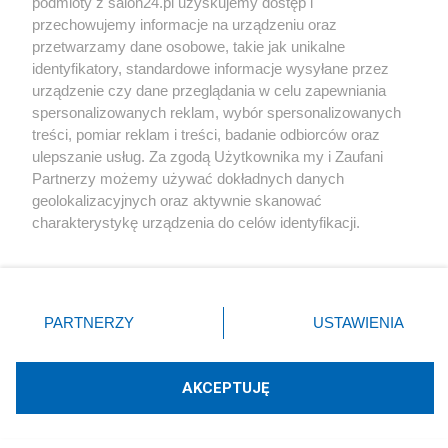
Szatani i Anieli.
podmioty z salon24.pl uzyskujemy dostęp i
przechowujemy informacje na urządzeniu oraz
A jeszcze komedianci,
przetwarzamy dane osobowe, takie jak unikalne
a jeszcze policjanci,
identyfikatory, standardowe informacje wysyłane przez
urządzenie czy dane przeglądania w celu zapewniania
i księża, i rabini,
spersonalizowanych reklam, wybór spersonalizowanych
siła, siła narodu.
treści, pomiar reklam i treści, badanie odbiorców oraz
A na czele pochodu
ulepszanie usług. Za zgodą Użytkownika my i Zaufani
Partnerzy możemy używać dokładnych danych
jechał rektor na świni;
[…]
Na samym końcu pochodu
geolokalizacyjnych oraz aktywnie skanować
szły pojednaczki narodów:
charakterystykę urządzenia do celów identyfikacji.
Ponieważ cenimy Twoją prywatność, prosimy o zgodę na
Międzynarodówki:
korzystanie z tych technologii poprzez kliknięcie
I, II i III,
„Akceptuję”. Zgoda jest dobrowolna i zawsze możesz ją
IV, V i VI,
zmienić/wycofać klikając przycisk ustawień prywatności
PARTNERZY
USTAWIENIA
znajdujący się w lewym dolnym rogu strony
. Niektóre
i VII!!!
rodzaje przetwarzania danych nie wymagają zgody
użytkownika, ale masz prawo sprzeciwić się takiemu
AKCEPTUJĘ
Opis zgodnej manifestacji wszelkich sił
przetwarzaniu. Preferencje będą miały zastosowania tylko
społecznych i politycznych jest oczywiście znowu
na tej witrynie.