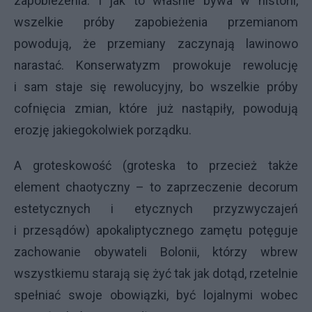
zapobieżenia. I jak to właśnie bywa w historii,
wszelkie próby zapobieżenia przemianom
powodują, że przemiany zaczynają lawinowo
narastać. Konserwatyzm prowokuje rewolucję
i sam staje się rewolucyjny, bo wszelkie próby
cofnięcia zmian, które już nastąpiły, powodują
erozję jakiegokolwiek porządku.
A groteskowość (groteska to przecież także
element chaotyczny – to zaprzeczenie decorum
estetycznych i etycznych przyzwyczajeń
i przesądów) apokaliptycznego zamętu potęguje
zachowanie obywateli Bolonii, którzy wbrew
wszystkiemu starają się żyć tak jak dotąd, rzetelnie
spełniać swoje obowiązki, być lojalnymi wobec