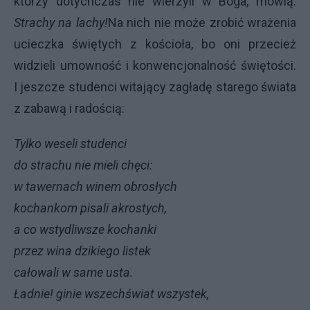
którzy dotychczas nie wierzyli w Boga, mówią:
Strachy na lachy!
Na nich nie może zrobić wrażenia
ucieczka świętych z kościoła, bo oni przecież
widzieli umowność i konwencjonalność świętości.
I jeszcze studenci witający zagładę starego świata
z zabawą i radością:
Tylko weseli studenci
do strachu nie mieli chęci:
w tawernach winem obrosłych
kochankom pisali akrostych,
a co wstydliwsze kochanki
przez wina dzikiego listek
całowali w same usta.
Ładnie! ginie wszechświat wszystek,