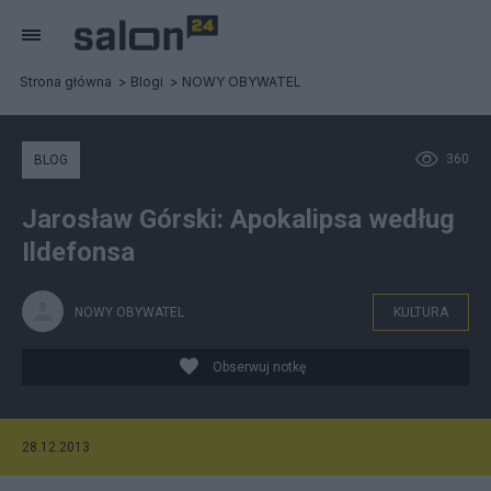
Strona główna
Blogi
NOWY OBYWATEL
360
BLOG
Jarosław Górski: Apokalipsa według
Ildefonsa
NOWY OBYWATEL
KULTURA
Obserwuj notkę
28.12.2013