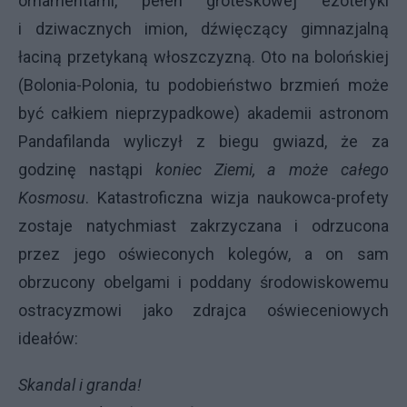
ornamentami, pełen groteskowej ezoteryki
i dziwacznych imion, dźwięczący gimnazjalną
łaciną przetykaną włoszczyzną. Oto na bolońskiej
(Bolonia-Polonia, tu podobieństwo brzmień może
być całkiem nieprzypadkowe) akademii astronom
Pandafilanda wyliczył z biegu gwiazd, że za
godzinę nastąpi
koniec Ziemi, a może całego
Kosmosu
. Katastroficzna wizja naukowca-profety
zostaje natychmiast zakrzyczana i odrzucona
przez jego oświeconych kolegów, a on sam
obrzucony obelgami i poddany środowiskowemu
ostracyzmowi jako zdrajca oświeceniowych
ideałów:
Skandal i granda!