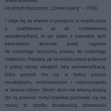
unieśli aniołowie
na złotych bluszczach.
(„Śmierć poety” – 1930)
I zdaje się, że właśnie to przejęcie, to współczucie
z szarlatanami aż do szarlatańskiej
autoidentyfikacji, to był jeden z powodów tych
paskudnych akcesów poety: najpierw
do rodzimego faszyzmu, później do rodzimego
stalinizmu. Pokrętny jak lot motyla umysł próbował
z jednej strony odnaleźć taką autoidentyfikację,
która pozwoli mu się w końcu poczuć
nieodrębnym, niedziwacznym i najzwyczajniej
w świecie silnym. Silnym skoro nie własną krzepą
(bo tą przecież motyl-szarlatan pochwalić się nie
może), to choćby brutalnością zbiorowości