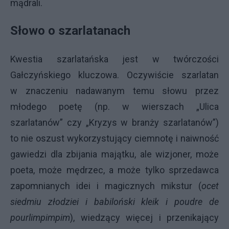
mądrali.
Słowo o szarlatanach
Kwestia szarlatańska jest w twórczości
Gałczyńskiego kluczowa. Oczywiście szarlatan
w znaczeniu nadawanym temu słowu przez
młodego poetę (np. w wierszach „Ulica
szarlatanów” czy „Kryzys w branży szarlatanów”)
to nie oszust wykorzystujący ciemnotę i naiwność
gawiedzi dla zbijania majątku, ale wizjoner, może
poeta, może mędrzec, a może tylko sprzedawca
zapomnianych idei i magicznych mikstur (
ocet
siedmiu złodziei i babiloński kleik i poudre de
pourlimpimpim
), wiedzący więcej i przenikający