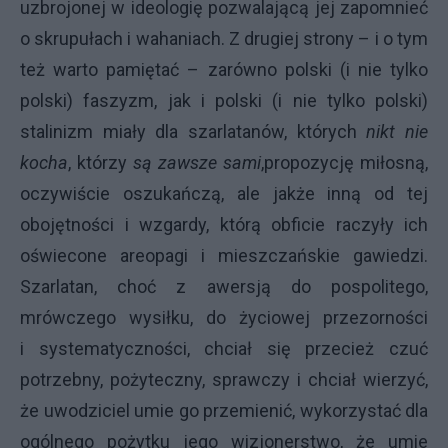
uzbrojonej w ideologię pozwalającą jej zapomnieć
o skrupułach i wahaniach. Z drugiej strony – i o tym
też warto pamiętać – zarówno polski (i nie tylko
polski) faszyzm, jak i polski (i nie tylko polski)
stalinizm miały dla szarlatanów, których
nikt nie
kocha
, którzy
są zawsze sami
,propozycję miłosną,
oczywiście oszukańczą, ale jakże inną od tej
obojętności i wzgardy, którą obficie raczyły ich
oświecone areopagi i mieszczańskie gawiedzi.
Szarlatan, choć z awersją do pospolitego,
mrówczego wysiłku, do życiowej przezorności
i systematyczności, chciał się przecież czuć
potrzebny, pożyteczny, sprawczy i chciał wierzyć,
że uwodziciel umie go przemienić, wykorzystać dla
ogólnego pożytku jego wizjonerstwo, że umie