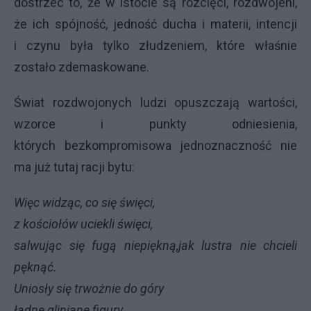
dostrzec to, że w istocie są rozcięci, rozdwojeni,
że ich spójność, jedność ducha i materii, intencji
i czynu była tylko złudzeniem, które właśnie
zostało zdemaskowane.
Świat rozdwojonych ludzi opuszczają wartości,
wzorce i punkty odniesienia,
których bezkompromisowa jednoznaczność nie
ma już tutaj racji bytu:
Więc widząc, co się święci,
z kościołów uciekli święci,
salwując się fugą niepiękną,
jak lustra nie chcieli
pęknąć.
Uniosły się trwożnie do góry
ładne gliniane figury