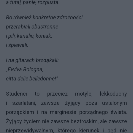
a tutaj, panie, rozpusta.
Bo również konkretne zdrożności
przerabiali obustronne
i pili, kanalie, koniak,
i śpiewali,
i na gitarach brzdąkali:
„Evviva Bologna,
citta delie belledonne!”
Studenci to przecież motyle, lekkoduchy
i szarlatani, zawsze żyjący poza ustalonym
porządkiem i na marginesie porządnego świata.
Żyjący życiem nie zawsze beztroskim, ale zawsze
nieprzewidywalnym, którego kierunek i pęd nie