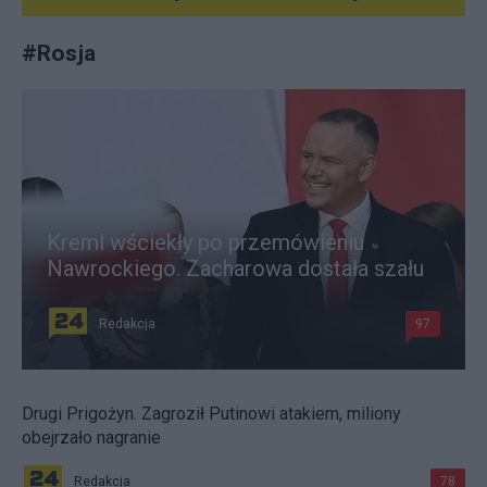
#
Rosja
Kreml wściekły po przemówieniu
Nawrockiego. Zacharowa dostała szału
Redakcja
97
Drugi Prigożyn. Zagroził Putinowi atakiem, miliony
obejrzało nagranie
Redakcja
78