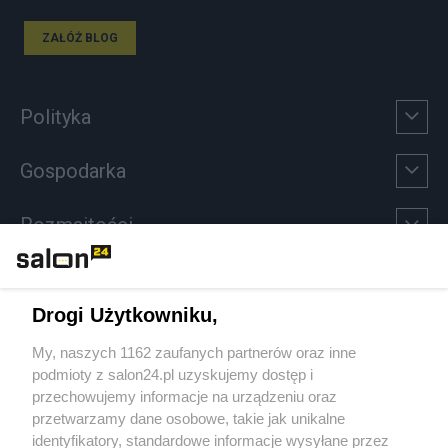
ZAŁÓŻ BLOG
Polityka
Gospodarka
Rozmaitości
Technologie
Drogi Użytkowniku,
Sport
My, naszych 1162 zaufanych partnerów oraz inne
podmioty z salon24.pl uzyskujemy dostęp i
Społeczeństwo
przechowujemy informacje na urządzeniu oraz
przetwarzamy dane osobowe, takie jak unikalne
Kultura
identyfikatory, standardowe informacje wysyłane przez