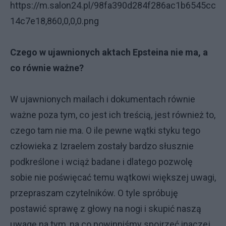
https://m.salon24.pl/98fa390d284f286ac1b6545cc
14c7e18,860,0,0,0.png
Czego w ujawnionych aktach Epsteina nie ma, a
co równie ważne?
W ujawnionych mailach i dokumentach równie
ważne poza tym, co jest ich treścią, jest również to,
czego tam nie ma. O ile pewne wątki styku tego
człowieka z Izraelem zostały bardzo słusznie
podkreślone i wciąż badane i dlatego pozwolę
sobie nie poświęcać temu wątkowi większej uwagi,
przepraszam czytelników. O tyle spróbuję
postawić sprawę z głowy na nogi i skupić naszą
uwagę na tym, na co powinniśmy spojrzeć inaczej.