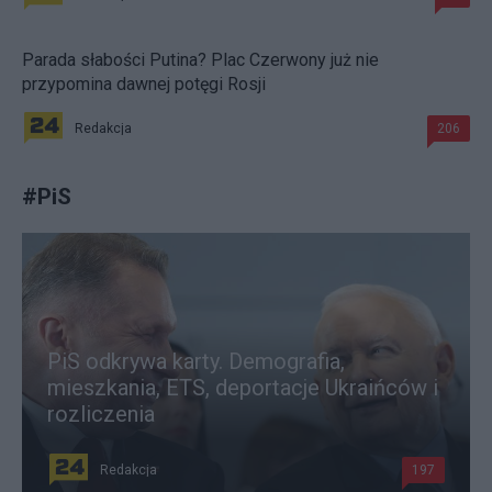
Parada słabości Putina? Plac Czerwony już nie
przypomina dawnej potęgi Rosji
Redakcja
206
#
PiS
PiS odkrywa karty. Demografia,
mieszkania, ETS, deportacje Ukraińców i
rozliczenia
Redakcja
197