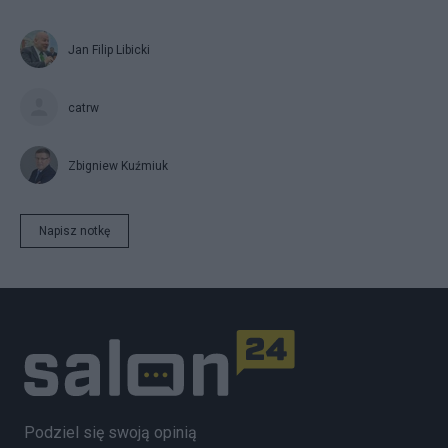
Jan Filip Libicki
catrw
Zbigniew Kuźmiuk
Napisz notkę
Podziel się swoją opinią