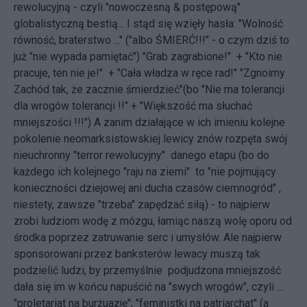
rewolucyjną - czyli "nowoczesną & postępową"
globalistyczną bestią... I stąd się wzięły hasła: "Wolność
równość, braterstwo ..." ("albo ŚMIERĆ!!!" - o czym dziś to
już "nie wypada pamiętać") "Grab zagrabione!" + "Kto nie
pracuje, ten nie je!" + "Cała władza w ręce rad!" "Zgnoimy
Zachód tak, że zacznie śmierdzieć"(bo "Nie ma tolerancji
dla wrogów tolerancji !!" + "Większość ma słuchać
mniejszości !!!") A zanim działające w ich imieniu kolejne
pokolenie neomarksistowskiej lewicy znów rozpęta swój
nieuchronny "terror rewolucyjny" danego etapu (bo do
każdego ich kolejnego "raju na ziemi" to "nie pojmujący
konieczności dziejowej ani ducha czasów ciemnogród" ,
niestety, zawsze "trzeba" zapędzać siłą) - to najpierw
zrobi ludziom wodę z mózgu, łamiąc naszą wolę oporu od
środka poprzez zatruwanie serc i umysłów. Ale najpierw
sponsorowani przez banksterów lewacy muszą tak
podzielić ludzi, by przemyślnie podjudzona mniejszość
dała się im w końcu napuścić na "swych wrogów", czyli ...
"proletariat na burżuazję"; "feministki na patriarchat" (a