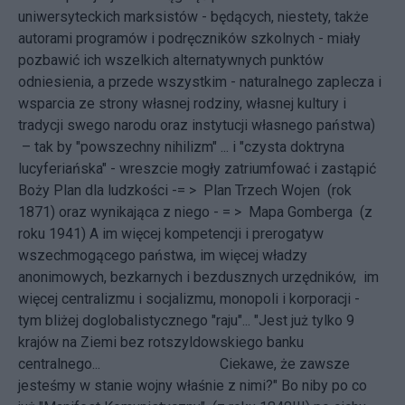
uniwersyteckich marksistów - będących, niestety, także
autorami programów i podręczników szkolnych - miały
pozbawić ich wszelkich alternatywnych punktów
odniesienia, a przede wszystkim - naturalnego zaplecza i
wsparcia ze strony własnej rodziny, własnej kultury i
tradycji swego narodu oraz instytucji własnego państwa)
– tak by "powszechny nihilizm" ... i "czysta doktryna
lucyferiańska" - wreszcie mogły zatriumfować i zastąpić
Boży Plan dla ludzkości -= >
Plan Trzech Wojen
(rok
1871) oraz wynikająca z niego - = >
Mapa Gomberga (z
roku 1941)
A im więcej kompetencji i prerogatyw
wszechmogącego państwa, im więcej władzy
anonimowych, bezkarnych i bezdusznych urzędników, im
więcej centralizmu i socjalizmu, monopoli i korporacji -
tym bliżej doglobalistycznego "raju"... "Jest już tylko 9
krajów na Ziemi bez rotszyldowskiego banku
centralnego... Ciekawe, że zawsze
jesteśmy w stanie wojny właśnie z nimi?" Bo niby po co