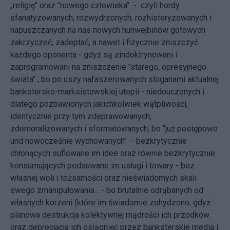
„religię" oraz "nowego człowieka" - czyli hordy
sfanatyzowanych, rozwydrzonych, rozhisteryzowanych i
napuszczanych na nas nowych hunwejbinów gotowych
zakrzyczeć, zadeptać, a nawet i fizycznie zniszczyć
każdego oponenta - gdyż są zindoktrynowani i
zaprogramowani na zniszczenie "starego, opresyjnego
świata" , bo po uszy nafaszerowanych sloganami aktualnej
bankstersko-marksistowskiej utopii - niedouczonych i
dlatego pozbawionych jakichkolwiek wątpliwości,
identycznie przy tym zdeprawowanych,
zdemoralizowanych i sformatowanych, bo "już postępowo
und nowocześnie wychowanych" - bezkrytycznie
chłonących suflowane im idee oraz równie bezkrytycznie
konsumujących podsuwane im usługi i towary - bez
własnej woli i tożsamości oraz nieświadomych skali
swego zmanipulowania... - bo brutalnie odrąbanych od
własnych korzeni (które im świadomie zohydzono, gdyż
planowa destrukcja kolektywnej mądrości ich przodków
oraz deprecjacja ich osiągnięć przez banksterskie media i