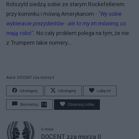
Rotszyld siedzą sobie ze starym Rockefellerem
przy kominku i mówią Amerykanom -
"Wy sobie
wybieracie prezydentów - ale to my im mówimy, co
mają robić".
No cały problem polega na tym, że nie
z Trumpem takie numery...
Autor: DOCENT zza morza II
Udostępnij
Udostępnij
Lubię to!
Skomentuj
14
Obserwuj notkę
O mnie
DOCENT zza morza II