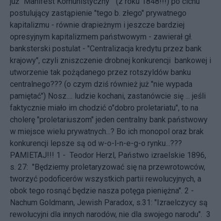
już "Manifest Komunistyczny" (z roku 1848!!!) po cichu
postulujący zastąpienie "tego b. złego" prywatnego
kapitalizmu - równie drapieżnym i jeszcze bardziej
opresyjnym kapitalizmem państwowym - zawierał gł.
banksterski postulat - "Centralizacja kredytu przez bank
krajowy", czyli zniszczenie drobnej konkurencji bankowej i
utworzenie tak pożądanego przez rotszyldów banku
centralnego??? (o czym dziś również już "nie wypada
pamiętać") Nosz.... ludzie kochani, zastanówcie się ... jeśli
faktycznie miało im chodzić o"dobro proletariatu", to na
cholerę "proletariuszom" jeden centralny bank państwowy
w miejsce wielu prywatnych...? Bo ich monopol oraz brak
konkurencji lepsze są od w-o-l-n-e-g-o rynku...???
PAMIETAJ!!! 1 - Teodor Herzl, Państwo izraelskie 1896,
s. 27: "Będziemy proletaryzować się na przewrotowców,
tworzyć podoficerów wszystkich partii rewolucyjnych, a
obok tego rosnąć będzie nasza potęga pieniężna". 2 -
Nachum Goldmann, Jewish Paradox, s.31: "Izraelczycy są
rewolucyjni dla innych narodów, nie dla swojego narodu". 3