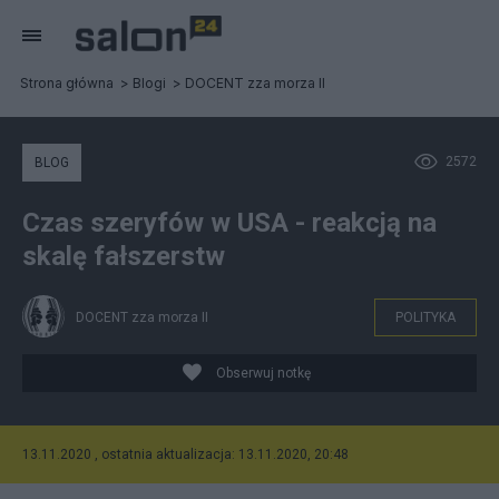
Strona główna
Blogi
DOCENT zza morza II
2572
BLOG
Czas szeryfów w USA - reakcją na
skalę fałszerstw
DOCENT zza morza II
POLITYKA
Obserwuj notkę
13.11.2020 , ostatnia aktualizacja: 13.11.2020, 20:48