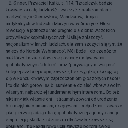
- B. Singer, Przyjaciel Kafki, s. 114: "Izraelczyk będzie
krwawić za całą ludzkość - walczyć z reakcjonistami,
martwić się o Chińczyków, Mandżurów, Rosjan,
nietykalnych w Indiach i Murzynów w Ameryce. Głosi
rewolucję, a jednocześnie pragnie dla siebie wszelkich
przywilejów kapitalistycznych. Usiłuje zniszczyć
nacjonalizm w innych ludziach, ale sam szczyci się tym, że
należy do Narodu Wybranego". Mój Boże - do czegóż to
niektórzy ludzie gotowi się posunąć motywowani
globalistycznym "złotem" oraz "porywającymi wizjami"
kolejnej szalonej utopii, zawsze, bez wyjątku, okazującej
się w końcu krwawym zaprzeczeniem głoszonych haseł?
I to dla nich gotowi są b. sumiennie działać wbrew swoim
własnym, najbardziej fundamentalnym interesom... Bo też
nikt inny jak właśnie oni - straumatyzowani od urodzenia i
b. umiejętnie otumaniani, rozgrywani i podjudzani - zawsze
jako pierwsi padają ofiarą globalistycznej agendy danego
etapu ...a jej skutki - i dla nich, i dla świata - zawsze są
opłakane, "bo każda rewolucja zawsze pożera swoje