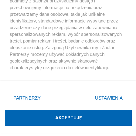
podmioty z salon24.pl uzyskujemy dostęp i
Polityka
przechowujemy informacje na urządzeniu oraz
przetwarzamy dane osobowe, takie jak unikalne
Karaoke, basen z kulkami i tańce hulańce. Tak
identyfikatory, standardowe informacje wysyłane przez
resort "przepalał" publiczną kasę
urządzenie czy dane przeglądania w celu zapewniania
spersonalizowanych reklam, wybór spersonalizowanych
treści, pomiar reklam i treści, badanie odbiorców oraz
Redakcja
ulepszanie usług. Za zgodą Użytkownika my i Zaufani
Partnerzy możemy używać dokładnych danych
geolokalizacyjnych oraz aktywnie skanować
charakterystykę urządzenia do celów identyfikacji.
Polityka
Ponieważ cenimy Twoją prywatność, prosimy o zgodę na
korzystanie z tych technologii poprzez kliknięcie
Rok z Nawrockim. Głośne weta, sojusz z USA i
„Akceptuję”. Zgoda jest dobrowolna i zawsze możesz ją
powrót do Trójmorza
zmienić/wycofać klikając przycisk ustawień prywatności
PARTNERZY
USTAWIENIA
znajdujący się w lewym dolnym rogu strony
. Niektóre
Redakcja
rodzaje przetwarzania danych nie wymagają zgody
użytkownika, ale masz prawo sprzeciwić się takiemu
AKCEPTUJĘ
przetwarzaniu. Preferencje będą miały zastosowania tylko
na tej witrynie.
Polityka