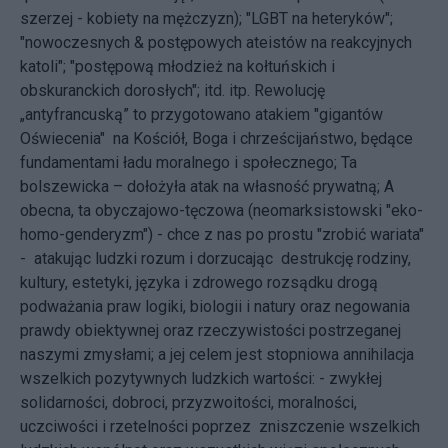
szerzej - kobiety na mężczyzn); "LGBT na heteryków";
"nowoczesnych & postępowych ateistów na reakcyjnych
katoli"; "postępową młodzież na kołtuńskich i
obskuranckich dorosłych"; itd. itp. Rewolucję
„antyfrancuską” to przygotowano atakiem "gigantów
Oświecenia" na Kościół, Boga i chrześcijaństwo, będące
fundamentami ładu moralnego i społecznego; Ta
bolszewicka – dołożyła atak na własność prywatną; A
obecna, ta obyczajowo-tęczowa (neomarksistowski "eko-
homo-genderyzm") - chce z nas po prostu "zrobić wariata"
- atakując ludzki rozum i dorzucając destrukcję rodziny,
kultury, estetyki, języka i zdrowego rozsądku drogą
podważania praw logiki, biologii i natury oraz negowania
prawdy obiektywnej oraz rzeczywistości postrzeganej
naszymi zmysłami; a jej celem jest stopniowa annihilacja
wszelkich pozytywnych ludzkich wartości: - zwykłej
solidarności, dobroci, przyzwoitości, moralności,
uczciwości i rzetelności poprzez zniszczenie wszelkich