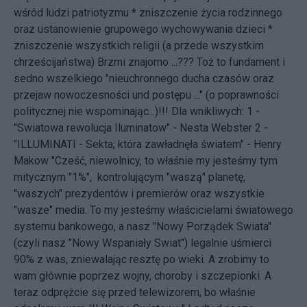
wśród ludzi patriotyzmu * zniszczenie życia rodzinnego
oraz ustanowienie grupowego wychowywania dzieci *
zniszczenie wszystkich religii (a przede wszystkim
chrześcijaństwa) Brzmi znajomo ...??? Toż to fundament i
sedno wszelkiego "nieuchronnego ducha czasów oraz
przejaw nowoczesności und postępu ..." (o poprawności
politycznej nie wspominając...)!!! Dla wnikliwych: 1 -
"Swiatowa rewolucja Iluminatow" - Nesta Webster
2 -
"ILLUMINATI - Sekta, która zawładnęła światem" - Henry
Makow
"Cześć, niewolnicy, to właśnie my jesteśmy tym
mitycznym "1%", kontrolującym "waszą" planetę,
"waszych" prezydentów i premierów oraz wszystkie
"wasze" media. To my jesteśmy właścicielami światowego
systemu bankowego, a nasz "Nowy Porządek Swiata"
(czyli nasz "Nowy Wspaniały Swiat") legalnie uśmierci
90% z was, zniewalając resztę po wieki. A zrobimy to
wam głównie poprzez wojny, choroby i szczepionki. A
teraz odprężcie się przed telewizorem, bo właśnie