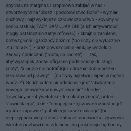
spychać na margines i stopniowo zabijać w nas -
stworzonych na "obraz i podobieństwo Boże" - wymiar
duchowy i najzwyklejsze człowieczeństwo - abyśmy w
końcu stali się TACY SAMI, JAK ONI (a ich antywartości
mogły ostatecznie zatryumfować): - skrajnie zachłanni,
bezwzględni i gardzący bliźnim ("bo liczy się wyłącznie
>tu i teraz<"), - oraz powszechnie łamiący wszelkie
zasady społeczne ("róbta, co chceta")... ...tak,
aby"występek został oficjalnie podniesiony do rangi
cnoty", "a ludzie nie potrafili już odróżnić dobra od zła i
kłamstwa od prawdy" ... (bo "ryby najłatwiej łapać w mętnej
wodzie"). Bo ich celem nieodmiennie jest "stworzenie
nowego człowieka w nowym świecie" - kiedyś
"rewolucyjno-obywatelsko-demokratycznego", potem
"sowieckiego", dziś - "europejsko-tęczowo-rozpustnego"
a jutro - zapewne "globalnego i aseksualnego" (bo
nieprzypadkowe przecież zatrucie środowiska i żywności
wkrótce pozbawi nas zdolności do prokreacji i będziemy