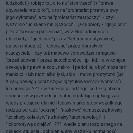
ludzkości"), robiąc to... a to na "stan trzeci" (+ "prawa
obywatela republiki"), a to na "proletariat przemysłowy i
jego dyktaturę", a to na "proletariat zastępczy" - czyli
wszelkie "uciskane mniejszości": ...jak kobiety - "gnębione"
przez "kościół i patriarchat", wszelkie odmieńce i
elgiebiety - "gnębione" przez "heteronormatywnych",
dzieci i młodzież - "uciskane" przez dorosłych i
nauczycieli; czy też masowo sprowadzani imigranci -
"prześladowani" przez autochtonów; itp., itd. - a w kolejce
czekają już pewnie zoo-, nekro- i pedofile, a być może też
mańkuci i/lub rudzi albo łysi, albo ... może prostytutki (już
z całą powagą coraz częściej tytułowane"sex workers")
lub onaniści..??? - w zależności od tego, co też globalni
sponsorzy w przyszłości sobie obstalują i opłacą, zaś
wtedy pracujące dla nich tabuny marksistów wszelkiego
rodzaju od razu "odkryją" i "naukowo" namaszczą kolejny
"uciskany kolektyw" na kolejny"taran rewolucji" i
"lokomotywę dziejów"...??? wedle planu rozpisanego na
dekady, stulecia i pokolenia, aby wszelką normalność