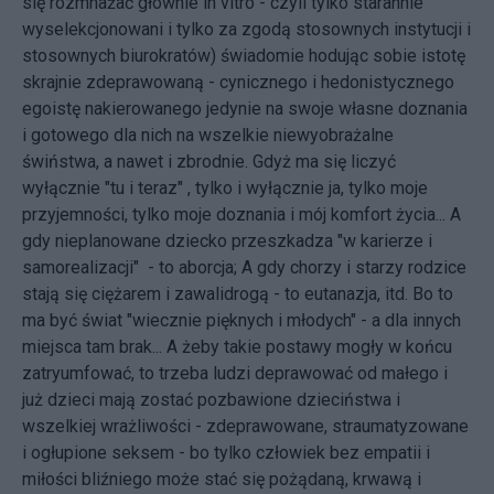
się rozmnażać głównie in vitro - czyli tylko starannie
wyselekcjonowani i tylko za zgodą stosownych instytucji i
stosownych biurokratów) świadomie hodując sobie istotę
skrajnie zdeprawowaną - cynicznego i hedonistycznego
egoistę nakierowanego jedynie na swoje własne doznania
i gotowego dla nich na wszelkie niewyobrażalne
świństwa, a nawet i zbrodnie. Gdyż ma się liczyć
wyłącznie "tu i teraz" , tylko i wyłącznie ja, tylko moje
przyjemności, tylko moje doznania i mój komfort życia... A
gdy nieplanowane dziecko przeszkadza "w karierze i
samorealizacji" - to aborcja; A gdy chorzy i starzy rodzice
stają się ciężarem i zawalidrogą - to eutanazja, itd. Bo to
ma być świat "wiecznie pięknych i młodych" - a dla innych
miejsca tam brak... A żeby takie postawy mogły w końcu
zatryumfować, to trzeba ludzi deprawować od małego i
już dzieci mają zostać pozbawione dzieciństwa i
wszelkiej wrażliwości - zdeprawowane, straumatyzowane
i ogłupione seksem - bo tylko człowiek bez empatii i
miłości bliźniego może stać się pożądaną, krwawą i