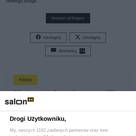
nowego bloga ...
Nowości od blogera
Udostępnij
Udostępnij
Skomentuj
14
Polityka
PiS odkrywa karty. Demografia, mieszkania, ETS,
deportacje Ukraińców i rozliczenia
Redakcja
Drogi Użytkowniku,
My, naszych 1162 zaufanych partnerów oraz inne