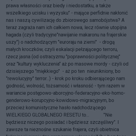
prawa własności oraz biedy i niedostatku, a także
wszelkiego ucisku i wyzysku" - mające perfidnie nakłonić
nas i naszą cywilizację do zbiorowego samobójstwa? A
teraz zagraża nam ich całkiem nowa, lecz równie utopijna
hagada (czyli tradycyjne"nawijanie makaronu na frajerskie
uszy") o nadchodzącym "euroraju na ziemi" - drogą
małych kroczków, czyli eskalacji pełzającego terroru,
rzecz jasna (od ostracyzmu "poprawności politycznej"
oraz "kultury wykluczenia" aż po masowe mordy - czyli od
dzisiejszego "miękkiego" - aż po ten nieunikniony, bo
"rewolucyjny" terror...) - krok po kroku odbierającego nam
godność, wolność, tożsamość i własność - tym razem w
wariancie postępowo-aborcyjno-federacyjno-eko-homo-
genderowo-korupcyjno-kowidowo-migracyjnym, bo
przecież komunistyczne hasło nadchodzącego
WIELKIEGO GLOBALNEGO RESETU to... "Nie
będziesz niczego posiadać i będziesz szczęśliwy". I
zawsze ta nieznośne szukanie frajera, czyli obietnica