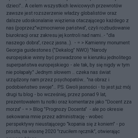
dzieci"... A celem wszystkich lewicowych przewrotów
zawsze jest rozszerzenie władzy globalistów oraz
dalsze udoskonalanie więzienia otaczającego każdego z
nas (poprzez"wzmocnienie państwa", czyli rozbudowanie
biurokracji oraz zakresu jej kontroli nad nami...- "dla
naszego dobra", rzecz jasna...).
- = > Kamienny monument
Georgia guidestones ("Dekalog" NWO)
"Narody
europejskie winny być prowadzone w kierunku jednolitego
superpaństwa europejskiego - ale tak, by się nigdy w tym
nie połapały." Jednym słowem ... czeka nas świat
urządzony nam przez psychopatów... "na obraz i
podobieństwo swoje"... P.S. Gwoli jasności - to jest już mój
drugi tu blog - bo wcześniej, przez ponad 9 lat,
prezentowałem tu notki oraz komentarze jako "Docent zza
morza" - = > Blog "Prognozy Docenta" - ale po okresie
sekowania mnie przez administrację - wobec
perspektywy nieustającego "kopania się z koniem" - po
prostu, na wiosnę 2020 "rzuciłem ręcznik", otwierając