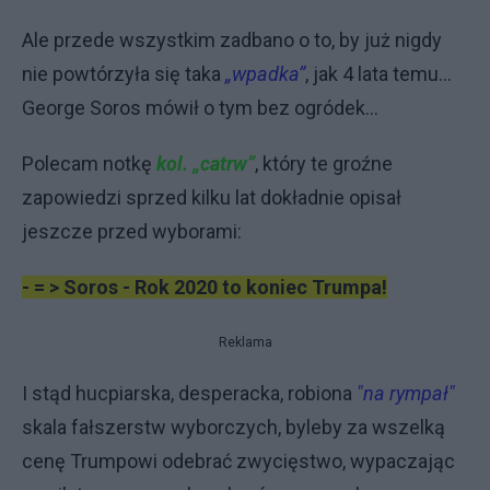
Ale przede wszystkim zadbano o to, by już nigdy
nie powtórzyła się taka
„wpadka”
, jak 4 lata temu…
George Soros mówił o tym bez ogródek…
Polecam notkę
kol. „catrw”
, który te groźne
zapowiedzi sprzed kilku lat dokładnie opisał
jeszcze przed wyborami:
- = > Soros - Rok 2020 to koniec Trumpa!
Reklama
I stąd hucpiarska, desperacka, robiona
"na rympał"
skala fałszerstw wyborczych, byleby za wszelką
cenę Trumpowi odebrać zwycięstwo, wypaczając