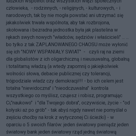
ludzkich wspólnot oraz wszystkich więzi społecznych
człowieka, - rodzinnych, - religijnych, - kulturowych, - i
narodowych, tak by nie mogła powstać ani utrzymać się
jakakolwiek trwała wspólnota; aby tak rozbrojona,
skołowana i bezradna jednostka była jak plastelina w
rękach swych nowych "władców, sędziów i właścicieli" ... ...
bo tylko z tak ZAPLANOWANEGO CHAOSU może wyłonić
się ich "NOWY WSPANIAŁY SWIAT" - czyli raj na ziemi
dla globalistów z ich oligarchiczną i nieusuwalną, globalną
i totalitarną władzą (a wtedy zapomnij o jakiejkolwiek
wolności słowa, debacie publicznej czy tolerancji,
trójpodziale władz czy demokracji!!! - bo ich celem jest
totalna "niewidoczna" i "nieodczuwalna" kontrola
wszystkiego co myślisz, czujesz i robisz, programując
Ci,"naukowo" i "dla Twojego dobra", oczywiście, życie - "od
kołyski aż po grób" - tak abyś nigdy nawet nie pomyślał o
zejściu choćby na krok z wytyczonej Ci ścieżki) - w
oparciu o 5 swoich filarów: jeden światowy pieniądz jeden
światowy bank jeden światowy rząd jedną światową