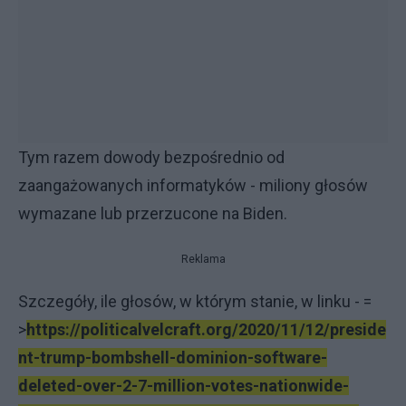
Tym razem dowody bezpośrednio od
zaangażowanych informatyków - miliony głosów
wymazane lub przerzucone na Biden.
Reklama
Szczegóły, ile głosów, w którym stanie, w linku - =
>
h
ttp
s://politicalvelcraft.org/2020/11/12/preside
nt-trump-bombshell-dominion-software-
deleted-over-2-7-million-votes-nationwide-