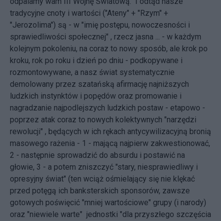
odpalamy wam III Wojnę Swiatową." I odtąd nasze
tradycyjne cnoty i wartości ("Ateny" + "Rzym" +
"Jerozolima") są - w "imię postępu, nowoczesności i
sprawiedliwości społecznej" , rzecz jasna ... - w każdym
kolejnym pokoleniu, na coraz to nowy sposób, ale krok po
kroku, rok po roku i dzień po dniu - podkopywane i
rozmontowywane, a nasz świat systematycznie
demolowany przez szatańską afirmację najniższych
ludzkich instynktów i popędów oraz promowanie i
nagradzanie najpodlejszych ludzkich postaw - etapowo -
poprzez atak coraz to nowych kolektywnych "narzędzi
rewolucji" , będących w ich rękach antycywilizacyjną bronią
masowego rażenia - 1 - mającą najpierw zakwestionować,
2 - następnie sprowadzić do absurdu i postawić na
głowie, 3 - a potem zniszczyć "stary, niesprawiedliwy i
opresyjny świat" (ten wciąż ośmielający się nie klękać
przed potęgą ich banksterskich sponsorów, zawsze
gotowych poświęcić "mniej wartościowe" grupy (i narody)
oraz "niewiele warte" jednostki "dla przyszłego szczęścia