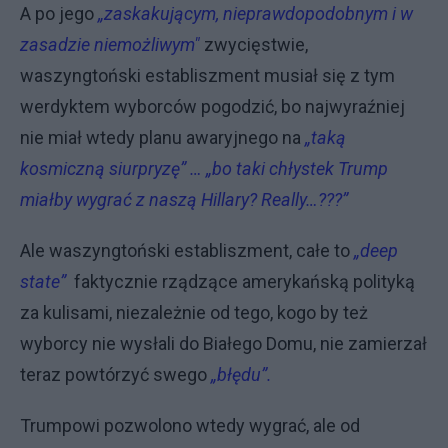
A po jego
„zaskakującym, nieprawdopodobnym i w
zasadzie niemożliwym"
zwycięstwie,
waszyngtoński establiszment musiał się z tym
werdyktem wyborców pogodzić, bo najwyraźniej
nie miał wtedy planu awaryjnego na
„taką
kosmiczną siurpryzę” … „bo taki chłystek Trump
miałby wygrać z naszą Hillary? Really…???”
Ale waszyngtoński establiszment, całe to
„deep
state”
faktycznie rządzące amerykańską polityką
za kulisami, niezależnie od tego, kogo by też
wyborcy nie wysłali do Białego Domu, nie zamierzał
teraz powtórzyć swego
„błędu”.
Trumpowi pozwolono wtedy wygrać, ale od