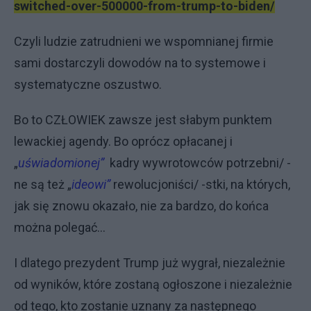
switched-over-500000-from-trump-to-biden/
Czyli ludzie zatrudnieni we wspomnianej firmie
sami dostarczyli dowodów na to systemowe i
systematyczne oszustwo.
Bo to CZŁOWIEK zawsze jest słabym punktem
lewackiej agendy. Bo oprócz opłacanej i
„
uświadomionej”
kadry wywrotowców potrzebni/ -
ne są też „
ideowi”
rewolucjoniści/ -stki, na których,
jak się znowu okazało, nie za bardzo, do końca
można polegać…
I dlatego prezydent Trump już wygrał, niezależnie
od wyników, które zostaną ogłoszone i niezależnie
od tego, kto zostanie uznany za następnego