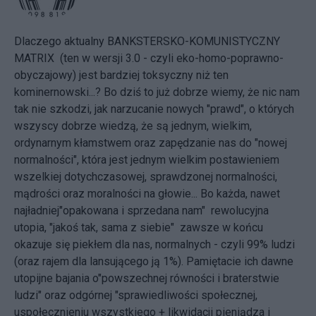
Dlaczego aktualny BANKSTERSKO-KOMUNISTYCZNY
MATRIX (ten w wersji 3.0 - czyli eko-homo-poprawno-
obyczajowy) jest bardziej toksyczny niż ten
kominernowski...? Bo dziś to już dobrze wiemy, że nic nam
tak nie szkodzi, jak narzucanie nowych "prawd", o których
wszyscy dobrze wiedzą, że są jednym, wielkim,
ordynarnym kłamstwem oraz zapędzanie nas do "nowej
normalności", która jest jednym wielkim postawieniem
wszelkiej dotychczasowej, sprawdzonej normalności,
mądrości oraz moralności na głowie... Bo każda, nawet
najładniej"opakowana i sprzedana nam" rewolucyjna
utopia, "jakoś tak, sama z siebie" zawsze w końcu
okazuje się piekłem dla nas, normalnych - czyli 99% ludzi
(oraz rajem dla lansującego ją 1%). Pamiętacie ich dawne
utopijne bajania o"powszechnej równości i braterstwie
ludzi" oraz odgórnej "sprawiedliwości społecznej,
uspołecznieniu wszystkiego + likwidacji pieniądza i