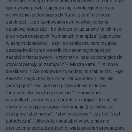
"eliminacji pieniądza oraz prawa własności" (bo bez tego
uporczywie powtarzającego się rewolucyjnego myku
najwyraźniej żaden przyszły "raj na ziemi" nie może
zaistnieć) - a po szykowanej nam wielkiej kolejnej
dziejowej kradzieży - bo dobrze to już znamy te ich myki
przy wcześniejszych "wymianach pieniądza" (zapytajcie
własnych dziadków) - czyli po odebraniu nam majątku,
oszczędności oraz wszelkich, nawet najmniejszych
zasobów finansowych - czym też ci nasi kochani globalni
utopiści planują je zastąpić??? Muszelkami...? A może
koralikami...? Ale cokolwiek to będzie, to i tak to ONI - jak
zawsze - będą nad tym mieć 100% kontrolę... No, ale
"postęp jest" - bo naszych przywódców i liderów
"podczas obecnej fazy rewolucji" - zamiast ich
wszystkich, jak kiedyś, po prostu pozabijać - to się ich
obecnie raczej przekupuje i korumpuje (no, chyba, że
okażą się "zbyt hardzi" , "zbyt nieżyciowi" czy też "zbyt
patriotyczni"...) Niestety, nadal zbyt wielu z nas nie
uświadamia sobie, że już od b. wielu pokoleń prowadzona