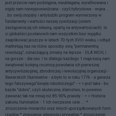
jest przeciw nam podstępna, nieubłagana, wyrafinowana i
nigdy nam niewypowiedziana - czyli hybrydowa - wojna ...
...bo swój utopijny i antyludzki program wymierzony w
fundamenty i wartości naszej cywilizacji (celem
zastąpienia jej ich własną, opartą na antywartościach) to
ci globaliści postanowili nam wszystkim bez wyjątku
zaaplikować jeszcze w latach 70-tych XVIII wieku; i odtąd
maltretują nas na różne sposoby swą "permanentną
rewolucją", oznaczającą zmiany na lepsze - DLA NICH, i
na gorsze - dla nas. I to dlatego każdego 1 maja każą nam
świętować kolejną rocznicę powołania ich pierwszej
antycywilizacyjnej, zbrodniczej i rewolucyjnej organizacji -
Bawarskich Illuminatów - a było to w roku 1776 - a geneza
tego fałszywego"święta robotniczego" - = >
jest taka
- bo
każde "dobre", czyli skuteczne, kłamstwo, to powinno
zawierać tak nie mniej niż 85-90% prawdy. - = >
Historia
zakonu Iluminatów - 1
Ich ówczesne cele ... : *
zniszczenie monarchii oraz innych uporządkowanych form
rządów * zniesienie własności prywatnej * zniszczenie