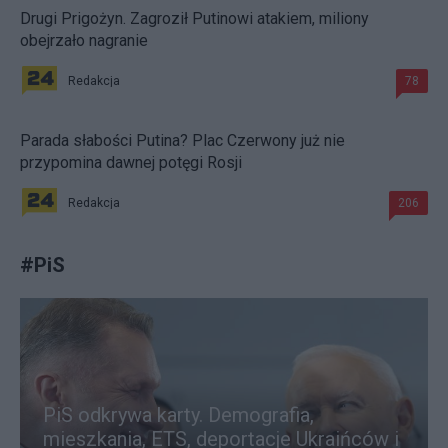
Drugi Prigożyn. Zagroził Putinowi atakiem, miliony
obejrzało nagranie
Redakcja
78
Parada słabości Putina? Plac Czerwony już nie
przypomina dawnej potęgi Rosji
Redakcja
206
#
PiS
PiS odkrywa karty. Demografia,
mieszkania, ETS, deportacje Ukraińców i