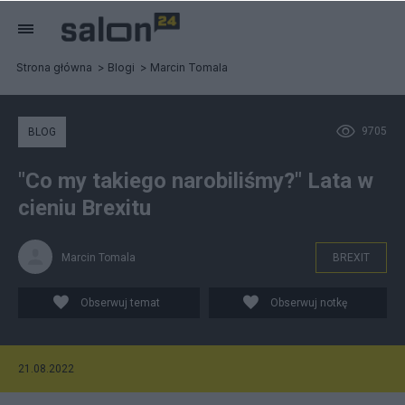
Strona główna
Blogi
Marcin Tomala
9705
BLOG
"Co my takiego narobiliśmy?" Lata w
cieniu Brexitu
Marcin Tomala
BREXIT
Obserwuj temat
Obserwuj notkę
21.08.2022