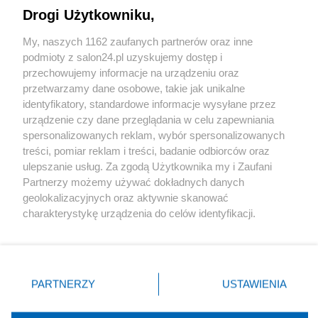
Drogi Użytkowniku,
Sport
My, naszych 1162 zaufanych partnerów oraz inne
podmioty z salon24.pl uzyskujemy dostęp i
Społeczeństwo
przechowujemy informacje na urządzeniu oraz
przetwarzamy dane osobowe, takie jak unikalne
Kultura
identyfikatory, standardowe informacje wysyłane przez
urządzenie czy dane przeglądania w celu zapewniania
spersonalizowanych reklam, wybór spersonalizowanych
treści, pomiar reklam i treści, badanie odbiorców oraz
ulepszanie usług. Za zgodą Użytkownika my i Zaufani
X
Facebook
Instagram
Youtube
Partnerzy możemy używać dokładnych danych
geolokalizacyjnych oraz aktywnie skanować
charakterystykę urządzenia do celów identyfikacji.
Web Content Media sp. z o. o. © 2022
Ponieważ cenimy Twoją prywatność, prosimy o zgodę na
korzystanie z tych technologii poprzez kliknięcie
„Akceptuję”. Zgoda jest dobrowolna i zawsze możesz ją
Pomoc
O nas
Praca
Reklama
Kontakt
zmienić/wycofać klikając przycisk ustawień prywatności
PARTNERZY
USTAWIENIA
znajdujący się w lewym dolnym rogu strony
. Niektóre
rodzaje przetwarzania danych nie wymagają zgody