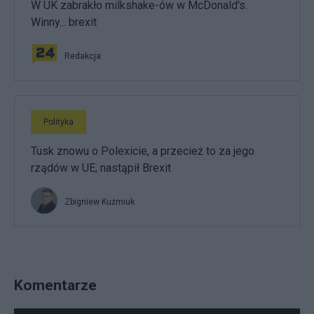
W UK zabrakło milkshake-ów w McDonald's.
Winny... brexit
Redakcja
Polityka
Tusk znowu o Polexicie, a przecież to za jego
rządów w UE, nastąpił Brexit
Zbigniew Kuźmiuk
Komentarze