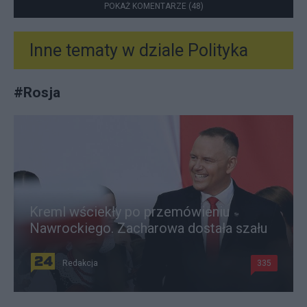
POKAŻ KOMENTARZE (48)
Inne tematy w dziale
Polityka
#
Rosja
Kreml wściekły po przemówieniu
Nawrockiego. Zacharowa dostała szału
Redakcja
335