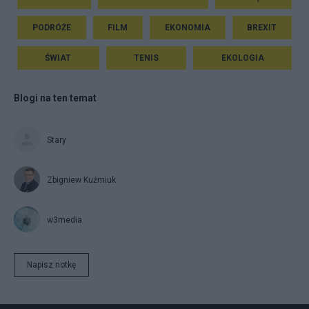
PODRÓŻE
FILM
EKONOMIA
BREXIT
ŚWIAT
TENIS
EKOLOGIA
Blogi na ten temat
Stary
Zbigniew Kuźmiuk
w3media
Napisz notkę