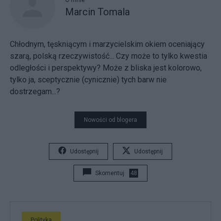
O mnie
Marcin Tomala
Chłodnym, tęskniącym i marzycielskim okiem oceniający
szarą, polską rzeczywistość... Czy może to tylko kwestia
odległości i perspektywy? Może z bliska jest kolorowo,
tylko ja, sceptycznie (cynicznie) tych barw nie
dostrzegam...?
Nowości od blogera
Udostępnij
Udostępnij
Skomentuj
48
Polityka