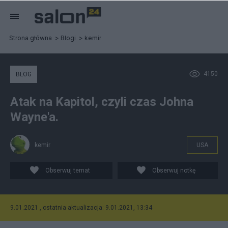
Strona główna
Blogi
kemir
4150
BLOG
Atak na Kapitol, czyli czas Johna
Wayne'a.
kemir
USA
Obserwuj temat
Obserwuj notkę
9.01.2021 , ostatnia aktualizacja: 9.01.2021, 13:34