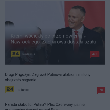
Kreml wściekły po przemówieniu
Nawrockiego. Zacharowa dostała szału
Redakcja
498
Drugi Prigożyn. Zagroził Putinowi atakiem, miliony
obejrzało nagranie
Redakcja
78
Parada słabości Putina? Plac Czerwony już nie
przypomina dawnej potęgi Rosji