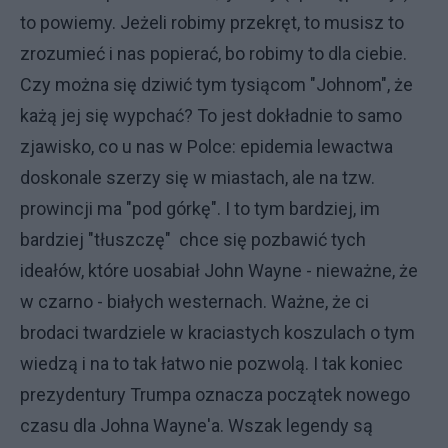
to powiemy. Jeżeli robimy przekręt, to musisz to
zrozumieć i nas popierać, bo robimy to dla ciebie.
Czy można się dziwić tym tysiącom "Johnom", że
każą jej się wypchać? To jest dokładnie to samo
zjawisko, co u nas w Polce: epidemia lewactwa
doskonale szerzy się w miastach, ale na tzw.
prowincji ma "pod górkę". I to tym bardziej, im
bardziej "tłuszczę" chce się pozbawić tych
ideałów, które uosabiał John Wayne - nieważne, że
w czarno - białych westernach. Ważne, że ci
brodaci twardziele w kraciastych koszulach o tym
wiedzą i na to tak łatwo nie pozwolą. I tak koniec
prezydentury Trumpa oznacza początek nowego
czasu dla Johna Wayne'a. Wszak legendy są