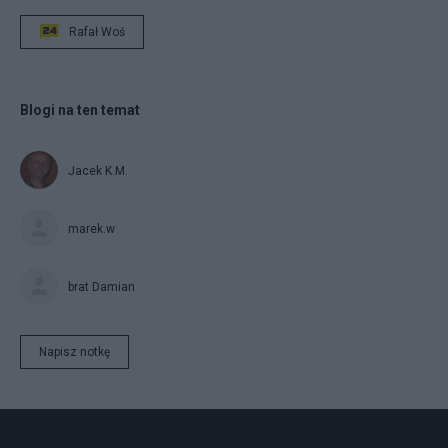
Rafał Woś
Blogi na ten temat
Jacek K.M.
marek.w
brat Damian
Napisz notkę