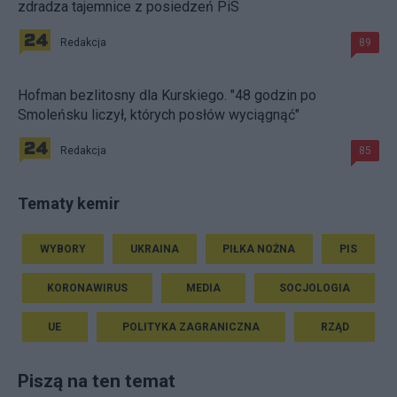
zdradza tajemnice z posiedzeń PiS
Redakcja
89
Hofman bezlitosny dla Kurskiego. "48 godzin po
Smoleńsku liczył, których posłów wyciągnąć"
Redakcja
85
Tematy kemir
WYBORY
UKRAINA
PIŁKA NOŻNA
PIS
KORONAWIRUS
MEDIA
SOCJOLOGIA
UE
POLITYKA ZAGRANICZNA
RZĄD
Piszą na ten temat