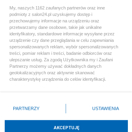
Sport
My, naszych 1162 zaufanych partnerów oraz inne
podmioty z salon24.pl uzyskujemy dostęp i
Społeczeństwo
przechowujemy informacje na urządzeniu oraz
przetwarzamy dane osobowe, takie jak unikalne
Kultura
identyfikatory, standardowe informacje wysyłane przez
urządzenie czy dane przeglądania w celu zapewniania
spersonalizowanych reklam, wybór spersonalizowanych
treści, pomiar reklam i treści, badanie odbiorców oraz
ulepszanie usług. Za zgodą Użytkownika my i Zaufani
X
Facebook
Instagram
Youtube
Partnerzy możemy używać dokładnych danych
geolokalizacyjnych oraz aktywnie skanować
charakterystykę urządzenia do celów identyfikacji.
Web Content Media sp. z o. o. © 2022
Ponieważ cenimy Twoją prywatność, prosimy o zgodę na
korzystanie z tych technologii poprzez kliknięcie
„Akceptuję”. Zgoda jest dobrowolna i zawsze możesz ją
Pomoc
O nas
Praca
Reklama
Kontakt
zmienić/wycofać klikając przycisk ustawień prywatności
PARTNERZY
USTAWIENIA
znajdujący się w lewym dolnym rogu strony
. Niektóre
rodzaje przetwarzania danych nie wymagają zgody
użytkownika, ale masz prawo sprzeciwić się takiemu
AKCEPTUJĘ
przetwarzaniu. Preferencje będą miały zastosowania tylko