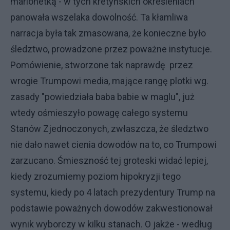
marionetką - w tych kretyńskich określeniach
panowała wszelaka dowolność. Ta kłamliwa
narracja była tak zmasowana, że konieczne było
śledztwo, prowadzone przez poważne instytucje.
Pomówienie, stworzone tak naprawdę przez
wrogie Trumpowi media, mające rangę plotki wg.
zasady "powiedziała baba babie w maglu", już
wtedy ośmieszyło powagę całego systemu
Stanów Zjednoczonych, zwłaszcza, że śledztwo
nie dało nawet cienia dowodów na to, co Trumpowi
zarzucano. Śmieszność tej groteski widać lepiej,
kiedy zrozumiemy poziom hipokryzji tego
systemu, kiedy po 4 latach prezydentury Trump na
podstawie poważnych dowodów zakwestionował
wynik wyborczy w kilku stanach. O jakże - według