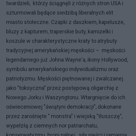
twardzieli, którzy ściągnęli z różnych stron USA i
szturmowali będące siedzibą liberalnych elit
miasto stołeczne. Czapki z daszkiem, kapelusze,
bluzy z kapturem, traperskie buty, kamizelki i
koszule w charakterystyczne kraty to atrybuty
tradycyjnej amerykańskiej męskości – męskości
legendarnego już Johna Wayne'a, ikony Hollywood,
symbolu amerykańskiego indywidualizmu oraz
patriotyzmu. Męskości piętnowanej i zwalczanej
jako "toksyczna” przez postępową oligarchię z
Nowego Jorku i Waszyngtonu. Wtargnięcie do ich
oświeceniowej "świątyni demokracji”, dokonane
przez zarośnięte " monstra" i wiejską "tłuszczę",
wypełzłą z ciemnych nor patriarchatu,
konserwatyzmu, broni palnej, siły pięści i ramienia,