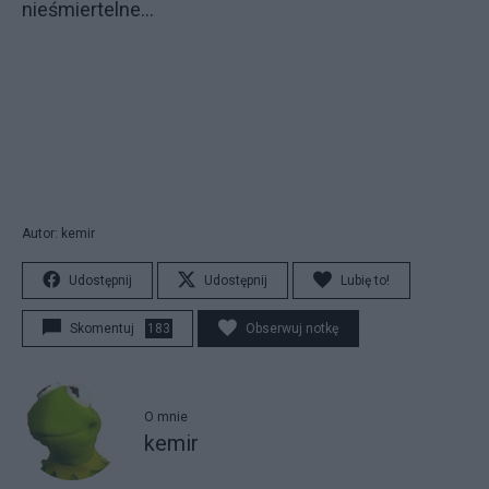
nieśmiertelne...
Autor: kemir
Udostępnij
Udostępnij
Lubię to!
Skomentuj
183
Obserwuj notkę
O mnie
kemir