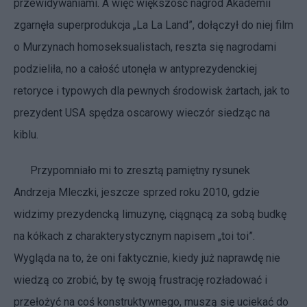
przewidywaniami. A więc większość nagród Akademii
zgarnęła superprodukcja „La La Land”, dołączył do niej film
o Murzynach homoseksualistach, reszta się nagrodami
podzieliła, no a całość utonęła w antyprezydenckiej
retoryce i typowych dla pewnych środowisk żartach, jak to
prezydent USA spędza oscarowy wieczór siedząc na
kiblu.
Przypomniało mi to zresztą pamiętny rysunek
Andrzeja Mleczki, jeszcze sprzed roku 2010, gdzie
widzimy prezydencką limuzynę, ciągnącą za sobą budkę
na kółkach z charakterystycznym napisem „toi toi”.
Wygląda na to, że oni faktycznie, kiedy już naprawdę nie
wiedzą co zrobić, by tę swoją frustrację rozładować i
przełożyć na coś konstruktywnego, muszą się uciekać do