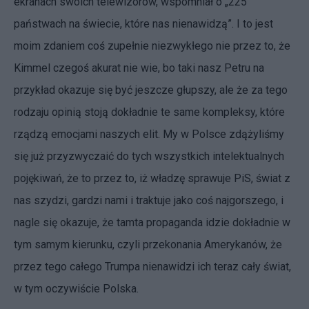
ekranach swoich telewizorów, wspomniał o „225
państwach na świecie, które nas nienawidzą”. I to jest
moim zdaniem coś zupełnie niezwykłego nie przez to, że
Kimmel czegoś akurat nie wie, bo taki nasz Petru na
przykład okazuje się być jeszcze głupszy, ale że za tego
rodzaju opinią stoją dokładnie te same kompleksy, które
rządzą emocjami naszych elit. My w Polsce zdążyliśmy
się już przyzwyczaić do tych wszystkich intelektualnych
pojękiwań, że to przez to, iż władzę sprawuje PiS, świat z
nas szydzi, gardzi nami i traktuje jako coś najgorszego, i
nagle się okazuje, że tamta propaganda idzie dokładnie w
tym samym kierunku, czyli przekonania Amerykanów, że
przez tego całego Trumpa nienawidzi ich teraz cały świat,
w tym oczywiście Polska.