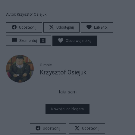
Autor: Krzysztof Osiejuk
Udostępnij
Udostępnij
Lubię to!
Skomentuj
3
Obserwuj notkę
O mnie
Krzysztof Osiejuk
taki sam
Nowości od blogera
Udostępnij
Udostępnij