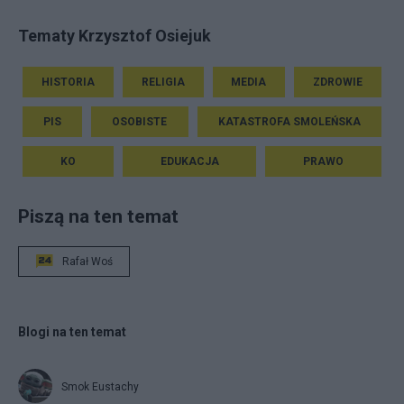
Tematy Krzysztof Osiejuk
HISTORIA
RELIGIA
MEDIA
ZDROWIE
PIS
OSOBISTE
KATASTROFA SMOLEŃSKA
KO
EDUKACJA
PRAWO
Piszą na ten temat
Rafał Woś
Blogi na ten temat
Smok Eustachy