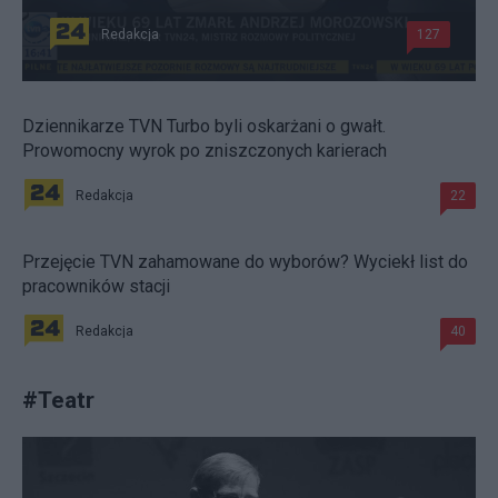
Redakcja
127
Dziennikarze TVN Turbo byli oskarżani o gwałt.
Prowomocny wyrok po zniszczonych karierach
Redakcja
22
Przejęcie TVN zahamowane do wyborów? Wyciekł list do
pracowników stacji
Redakcja
40
#
Teatr