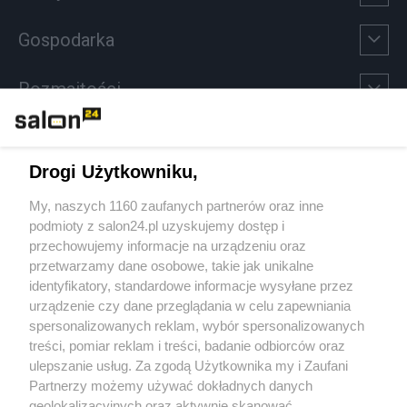
Gospodarka
Rozmaitości
Technologie
Drogi Użytkowniku,
Sport
My, naszych 1160 zaufanych partnerów oraz inne
podmioty z salon24.pl uzyskujemy dostęp i
Społeczeństwo
przechowujemy informacje na urządzeniu oraz
przetwarzamy dane osobowe, takie jak unikalne
Kultura
identyfikatory, standardowe informacje wysyłane przez
urządzenie czy dane przeglądania w celu zapewniania
spersonalizowanych reklam, wybór spersonalizowanych
treści, pomiar reklam i treści, badanie odbiorców oraz
ulepszanie usług. Za zgodą Użytkownika my i Zaufani
X
Facebook
Instagram
Youtube
Partnerzy możemy używać dokładnych danych
geolokalizacyjnych oraz aktywnie skanować