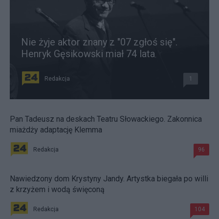
Nie żyje aktor znany z "07 zgłoś się".
Henryk Gęsikowski miał 74 lata
Redakcja
1
Pan Tadeusz na deskach Teatru Słowackiego. Zakonnica
miażdży adaptację Klemma
Redakcja
96
Nawiedzony dom Krystyny Jandy. Artystka biegała po willi
z krzyżem i wodą święconą
Redakcja
104