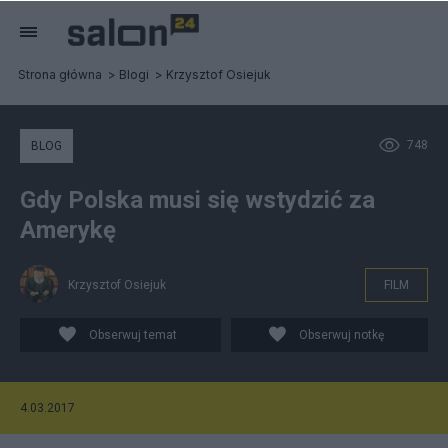
Strona główna
Blogi
Krzysztof Osiejuk
748
BLOG
Gdy Polska musi się wstydzić za
Amerykę
Krzysztof Osiejuk
FILM
Obserwuj temat
Obserwuj notkę
4.03.2017