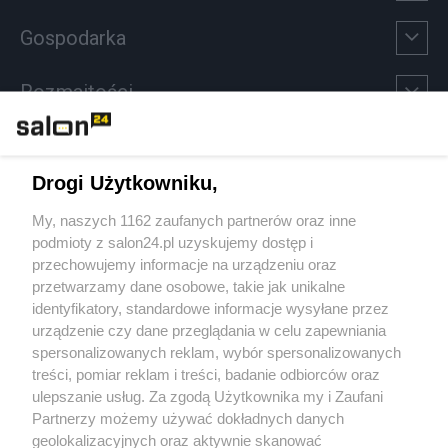
Gospodarka
Rozmaitości
Technologie
Drogi Użytkowniku,
Sport
My, naszych 1162 zaufanych partnerów oraz inne
podmioty z salon24.pl uzyskujemy dostęp i
Społeczeństwo
przechowujemy informacje na urządzeniu oraz
przetwarzamy dane osobowe, takie jak unikalne
Kultura
identyfikatory, standardowe informacje wysyłane przez
urządzenie czy dane przeglądania w celu zapewniania
spersonalizowanych reklam, wybór spersonalizowanych
treści, pomiar reklam i treści, badanie odbiorców oraz
ulepszanie usług. Za zgodą Użytkownika my i Zaufani
X
Facebook
Instagram
Youtube
Partnerzy możemy używać dokładnych danych
geolokalizacyjnych oraz aktywnie skanować