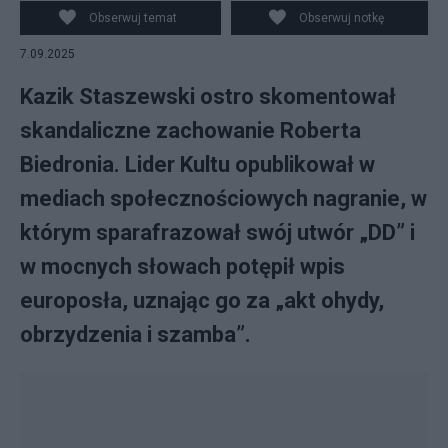
Staszewski (P). fot. Canva/X/Salon24
Obserwuj temat
Obserwuj notkę
7.09.2025
Kazik Staszewski ostro skomentował
skandaliczne zachowanie Roberta
Biedronia. Lider Kultu opublikował w
mediach społecznościowych nagranie, w
którym sparafrazował swój utwór „DD” i
w mocnych słowach potępił wpis
europosła, uznając go za „akt ohydy,
obrzydzenia i szamba”.