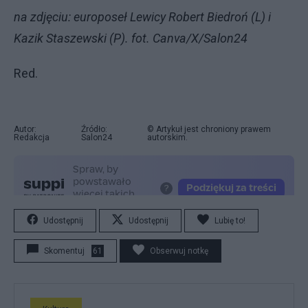
na zdjęciu: europoseł Lewicy Robert Biedroń (L) i
Kazik Staszewski (P). fot. Canva/X/Salon24
Red.
Autor:
Źródło:
© Artykuł jest chroniony prawem
Redakcja
Salon24
autorskim.
Udostępnij
Udostępnij
Lubię to!
Skomentuj
61
Obserwuj notkę