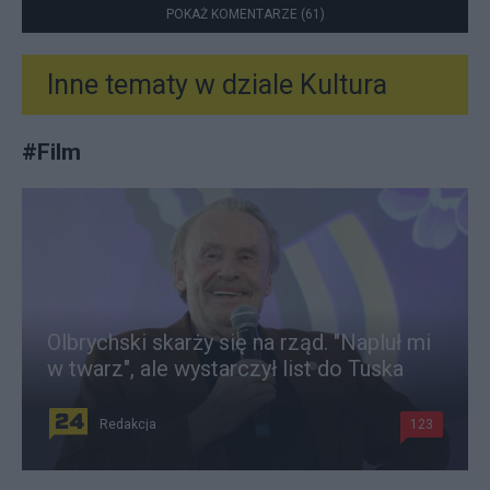
POKAŻ KOMENTARZE (61)
Inne tematy w dziale
Kultura
#
Film
Olbrychski skarży się na rząd. "Napluł mi
w twarz", ale wystarczył list do Tuska
Redakcja
123