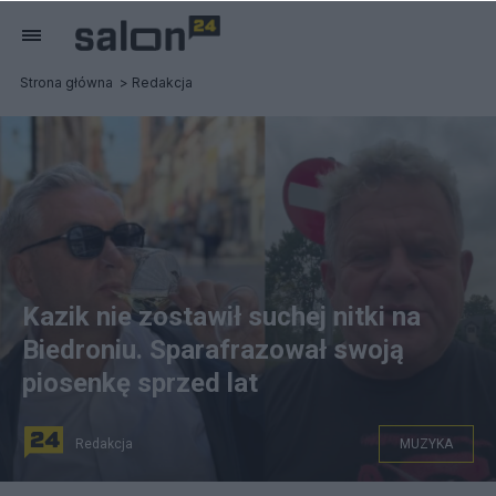
Strona główna
Redakcja
Kazik nie zostawił suchej nitki na
Biedroniu. Sparafrazował swoją
piosenkę sprzed lat
Redakcja
MUZYKA
na zdjęciu: europoseł Lewicy Robert Biedroń (L) i Kazik