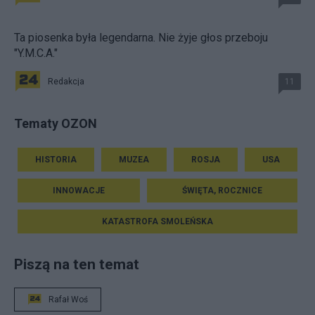
Ta piosenka była legendarna. Nie żyje głos przeboju
"Y.M.C.A."
Redakcja
11
Tematy OZON
HISTORIA
MUZEA
ROSJA
USA
INNOWACJE
ŚWIĘTA, ROCZNICE
KATASTROFA SMOLEŃSKA
Piszą na ten temat
Rafał Woś