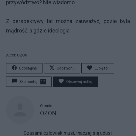
przywództwo? Nie wiadomo.
Z perspektywy lat można zauważyć, gdzie była
mądrość, a gdzie ideologia.
Autor: OZON
Udostępnij
Udostępnij
Lubię to!
Skomentuj
17
Obserwuj notkę
O mnie
OZON
Czasami człowiek musi, Inaczej się udusi.