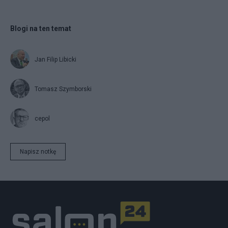
Blogi na ten temat
Jan Filip Libicki
Tomasz Szymborski
cepol
Napisz notkę