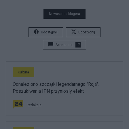
Nowości od blogera
Udostępnij
Udostępnij
Skomentuj
17
Kultura
Odnaleziono szczątki legendarnego "Roja".
Poszukiwania IPN przyniosły efekt
Redakcja