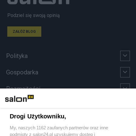
Podziel się swoją opinią
ZAŁÓŻ BLOG
Polityka
Gospodarka
Rozmaitości
Technologie
Drogi Użytkowniku,
Sport
My, naszych 1162 zaufanych partnerów oraz inne
podmioty z salon24.pl uzyskujemy dostęp i