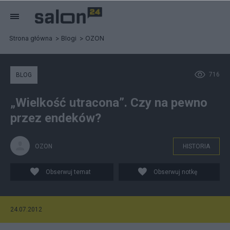
Strona główna
Blogi
OZON
716
BLOG
„Wielkość utracona”. Czy na pewno
przez endeków?
OZON
HISTORIA
Obserwuj temat
Obserwuj notkę
24.07.2012