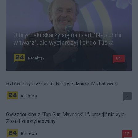
Olbrychski skarży się na rząd. "Napluł mi
w twarz", ale wystarczył list do Tuska
Redakcja
121
Był świetnym aktorem. Nie żyje Janusz Michałowski
Redakcja
8
Gwiazdor kina z "Top Gun: Maverick" i "Jumanji" nie żyje.
Został zasztyletowany
Redakcja
12