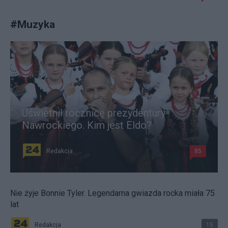
#
Muzyka
Uświetnił rocznicę prezydentury
Nawrockiego. Kim jest Eldo?
Redakcja
85
Nie żyje Bonnie Tyler. Legendarna gwiazda rocka miała 75
lat
Redakcja
15