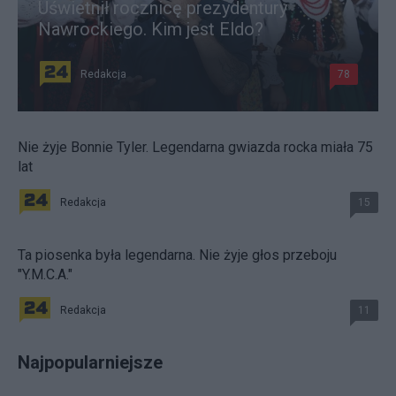
Uświetnił rocznicę prezydentury
Nawrockiego. Kim jest Eldo?
Redakcja
78
Nie żyje Bonnie Tyler. Legendarna gwiazda rocka miała 75
lat
Redakcja
15
Ta piosenka była legendarna. Nie żyje głos przeboju
"Y.M.C.A."
Redakcja
11
Najpopularniejsze