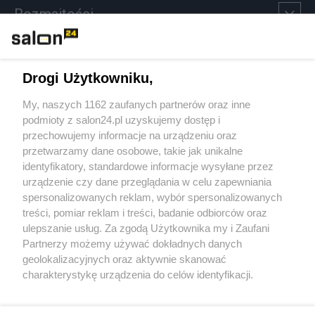
Rozmaitości
Technologie
Drogi Użytkowniku,
Sport
My, naszych 1162 zaufanych partnerów oraz inne
podmioty z salon24.pl uzyskujemy dostęp i
Społeczeństwo
przechowujemy informacje na urządzeniu oraz
przetwarzamy dane osobowe, takie jak unikalne
Kultura
identyfikatory, standardowe informacje wysyłane przez
urządzenie czy dane przeglądania w celu zapewniania
spersonalizowanych reklam, wybór spersonalizowanych
treści, pomiar reklam i treści, badanie odbiorców oraz
ulepszanie usług. Za zgodą Użytkownika my i Zaufani
X
Facebook
Instagram
Youtube
Partnerzy możemy używać dokładnych danych
geolokalizacyjnych oraz aktywnie skanować
charakterystykę urządzenia do celów identyfikacji.
Web Content Media sp. z o. o. © 2022
Ponieważ cenimy Twoją prywatność, prosimy o zgodę na
korzystanie z tych technologii poprzez kliknięcie