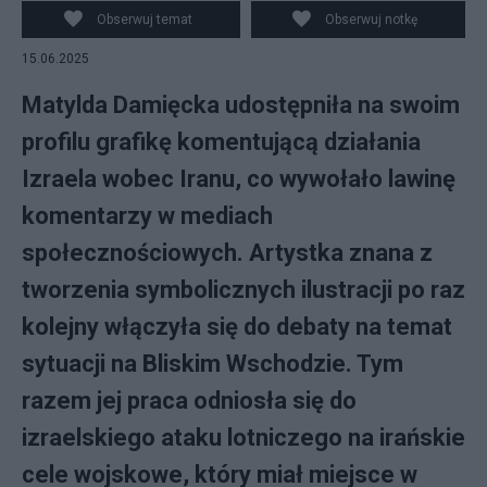
Teheranie. w kole - Matylda Damięcka. fot.
Obserwuj temat
Obserwuj notkę
PAP/EPA/ABEDIN TAHERKENAREH
15.06.2025
Matylda Damięcka udostępniła na swoim
profilu grafikę komentującą działania
Izraela wobec Iranu, co wywołało lawinę
komentarzy w mediach
społecznościowych. Artystka znana z
tworzenia symbolicznych ilustracji po raz
kolejny włączyła się do debaty na temat
sytuacji na Bliskim Wschodzie. Tym
razem jej praca odniosła się do
izraelskiego ataku lotniczego na irańskie
cele wojskowe, który miał miejsce w