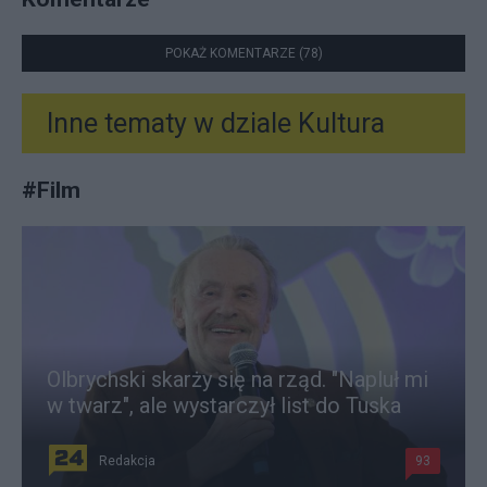
POKAŻ KOMENTARZE (78)
Inne tematy w dziale
Kultura
#
Film
Olbrychski skarży się na rząd. "Napluł mi
w twarz", ale wystarczył list do Tuska
Redakcja
93