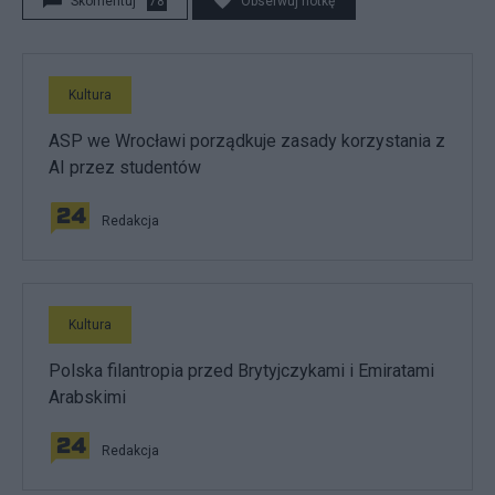
Skomentuj
78
Obserwuj notkę
Kultura
ASP we Wrocławi porządkuje zasady korzystania z
AI przez studentów
Redakcja
Kultura
Polska filantropia przed Brytyjczykami i Emiratami
Arabskimi
Redakcja