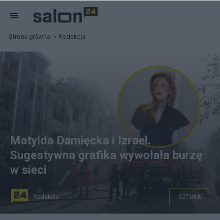
Strona główna
Redakcja
Matylda Damięcka i Izrael.
Sugestywna grafika wywołała burzę
w sieci
Redakcja
SZTUKA
na zdjęciu: w tle miejsce izraelskiego ataku w