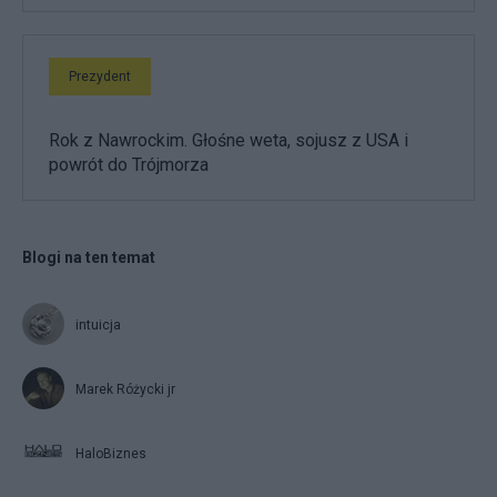
Prezydent
Rok z Nawrockim. Głośne weta, sojusz z USA i
powrót do Trójmorza
Blogi na ten temat
intuicja
Marek Różycki jr
HaloBiznes