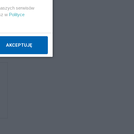
 naszych serwisów
esz w
Polityce
AKCEPTUJĘ