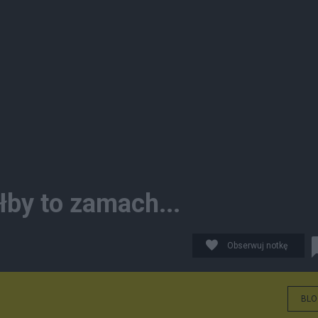
łby to zamach...
Obserwuj notkę
BLO