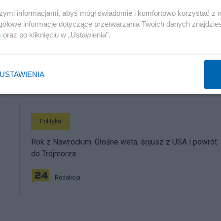
szymi informacjami, abyś mógł świadomie i komfortowo korzystać z
Polityka
gółowe informacje dotyczące przetwarzania Twoich danych znajdzi
s
oraz po kliknięciu w „Ustawienia”.
PiS odkrywa karty. Demografia, mieszkania, ETS,
deportacje Ukraińców i rozliczenia
USTAWIENIA
Redakcja
Polityka
Rok z Nawrockim. Głośne weta, sojusz z USA i powrót
do Trójmorza
Redakcja