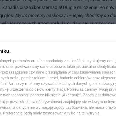
.. Zapadła cisza i konsternacja! Długie milczenie. Po chwil
gi głos.
My im możemy naskoczyć – lepiej chodźmy do d
ilą jeszcze wzburzonymi ludźmi, dało się słyszeć:
ma
ów
i powoli wszyscy zaczęli rozchodzić się do domów.
e, że to nieprawda bo rząd Tuska ma przecież same
niku,
. To tylko głupi sen.
fanych partnerów oraz inne podmioty z salon24.pl uzyskujemy dost
niu oraz przetwarzamy dane osobowe, takie jak unikalne identyfikat
przez urządzenie czy dane przeglądania w celu zapewniania sperson
ych treści, pomiar reklam i treści, badanie odbiorców oraz ulepszan
fani Partnerzy możemy używać dokładnych danych geolokalizacyjn
tykę urządzenia do celów identyfikacji. Ponieważ cenimy Twoją pry
z tych technologii poprzez kliknięcie „Akceptuję”. Zgoda jest dobro
ikając przycisk ustawień prywatności znajdujący się w lewym dolny
komentuj
7
Obserwuj notkę
etwarzania danych nie wymagają zgody użytkownika, ale masz prawo 
. Preferencje będą miały zastosowania tylko na tej witrynie.