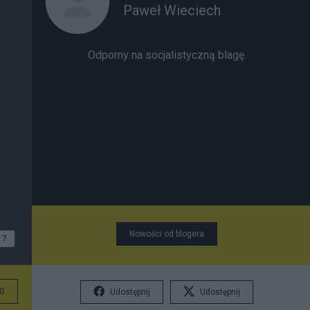
Paweł Wieciech
Odporny na socjalistyczną blagę.
Nowości od blogera
7
G
Udostępnij
Udostępnij