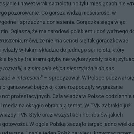
sjanie i nawet wrak samolotu po tylu miesiącach nie wr
jego pozorowanie. Co gorsza widzą nieścisłości w
rygodne i sprzeczne doniesienia. Gorączka sięga więc
Putin. Ogłasza, że ma narodowi polskiemu coś ważnego d
zruszenia, mówi, że nie ma sensu się tak gorączkować
 wlazły w takim składzie do jednego samolotu, który
ie byłyby frajerami gdyby nie wykorzystały takiej sytuacj
ozwalił, a z nim cała ekipa nieprzyjaźnie do nas
szać w interesach
” – sprecyzował. W Polsce odezwał si
ię organizować bojówki, które rozpoczęły wygrażanie
 not protestacyjnych. Cała władza w Polsce codziennie 
i media na okrągło obrabiają temat. W TVN zabrakło już
iazdy TVN Style oraz wszystkich homosiów jakich
gotowości. W ogóle Polską zaczęło targać jedno wielki
 udawane. I nagle jeden Polak na wiecu krzycząc przez