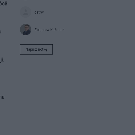
ócił
catrw
Zbigniew Kuźmiuk
o
Napisz notkę
i.
ę
na
e