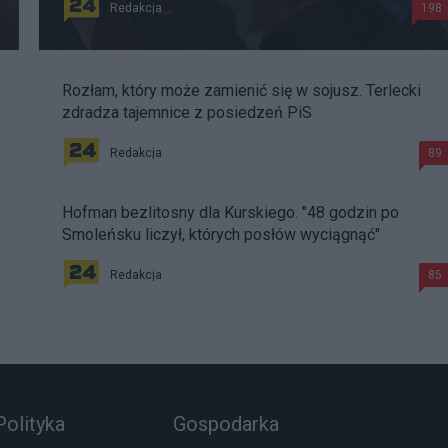
Redakcja
198
Rozłam, który może zamienić się w sojusz. Terlecki
zdradza tajemnice z posiedzeń PiS
Redakcja
89
Hofman bezlitosny dla Kurskiego. "48 godzin po
Smoleńsku liczył, których posłów wyciągnąć"
Redakcja
85
Polityka
Gospodarka