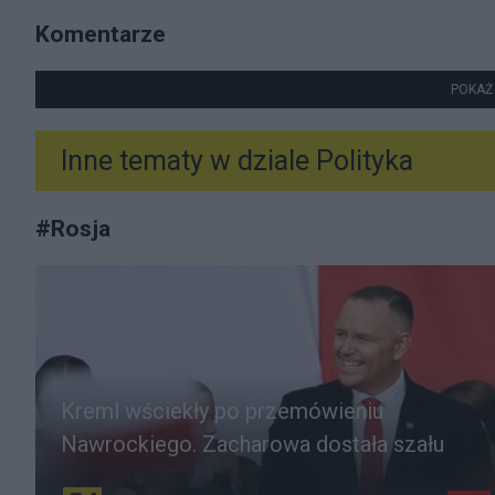
Komentarze
POKAŻ
Inne tematy w dziale
Polityka
#
Rosja
Kreml wściekły po przemówieniu
Nawrockiego. Zacharowa dostała szału