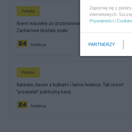
Zapoznaj się z poniż
Polityka
internetowych. Szcze
Prywatności
i
Cookie
Kreml wściekły po przemówieniu Nawrockiego.
Zacharowa dostała szału
PARTNERZY
Redakcja
Polityka
Karaoke, basen z kulkami i tańce hulańce. Tak resort
"przepalał" publiczną kasę
Redakcja