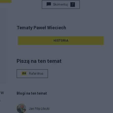
Skomentuj
7
Tematy Paweł Wieciech
HISTORIA
Piszą na ten temat
Rafał Woś
 w
Blogi na ten temat
h
Jan Filip Libicki