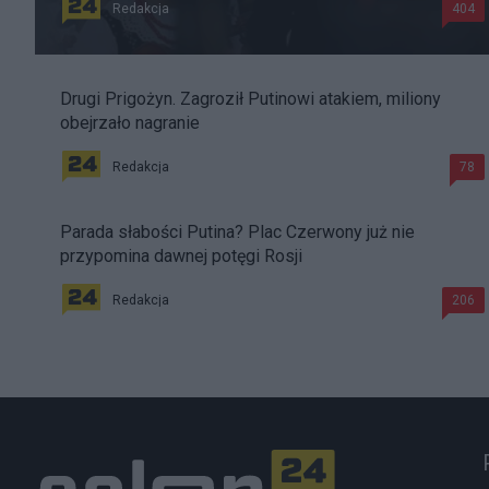
Redakcja
404
Drugi Prigożyn. Zagroził Putinowi atakiem, miliony
obejrzało nagranie
Redakcja
78
Parada słabości Putina? Plac Czerwony już nie
przypomina dawnej potęgi Rosji
Redakcja
206