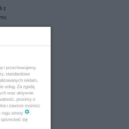
i z
omu
.
ęp i przechowujemy
ory, standardowe
alizowanych reklam,
ie usług. Za zgodą
ych oraz aktywnie
watność, prosimy o
wolna i zawsze możesz
m rogu strony
.
sprzeciwić się