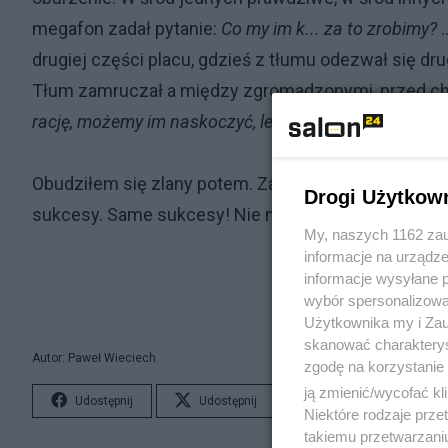
megafon zadał pytanie:
Co my im k... za to zrobimy?
.
drugiej części placu, gdzieś z tłumu odezwał się dru
Tłum zamruczał a między zgromadzonymi, przed chw
rację, możemy im naskoczyć, lepiej chodźmy do dom
Obudziłem się zlany potem. Zacząłem wmawiać sobi
Drogi Użytkow
sukcesy. Same sukcesy! Nie mogę w to nigdy zwątpić
My, naszych 1162 zau
informacje na urządze
informacje wysyłane 
wybór spersonalizowan
Użytkownika my i Zau
skanować charakterys
Autor: Paweł Wieciech
zgodę na korzystanie 
ją zmienić/wycofać kl
Udostępnij
Udostępnij
Lubię to!
S
Niektóre rodzaje prz
takiemu przetwarzaniu