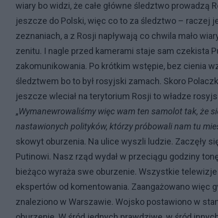
wiary bo widzi, że całe główne śledztwo prowadzą Ro
jeszcze do Polski, więc co to za śledztwo – raczej 
zeznaniach, a z Rosji napływają co chwila mało wia
zenitu. I nagle przed kamerami staje sam czekista 
zakomunikowania. Po krótkim wstępie, bez cienia w
śledztwem bo to był rosyjski zamach. Skoro Polaczki
jeszcze wleciał na terytorium Rosji to władze rosyjsk
„
Wymanewrowaliśmy więc wam ten samolot tak, że się r
nastawionych polityków, którzy próbowali nam tu mie
skowyt oburzenia. Na ulice wyszli ludzie. Zaczęły s
Putinowi. Nasz rząd wydał w przeciągu godziny tonę
bieżąco wyraża swe oburzenie. Wszystkie telewizje 
ekspertów od komentowania. Zaangażowano więc gw
znaleziono w Warszawie. Wojsko postawiono w stan 
oburzenie. W śród jednych prawdziwe, w śród innych