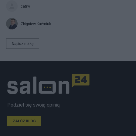
catrw
Zbigniew Kuźmiuk
Napisz notkę
Podziel się swoją opinią
ZAŁÓŻ BLOG