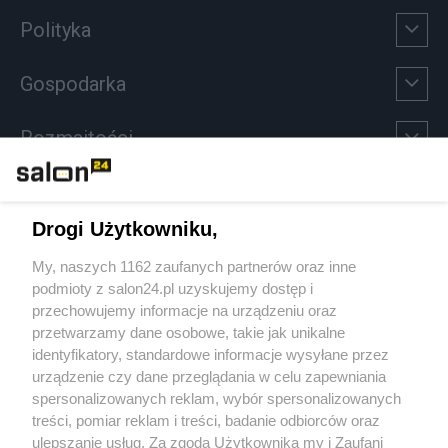
Polityka
Gospodarka
Rozmaitości
Technologie
Drogi Użytkowniku,
Sport
My, naszych 1162 zaufanych partnerów oraz inne
podmioty z salon24.pl uzyskujemy dostęp i
Społeczeństwo
przechowujemy informacje na urządzeniu oraz
przetwarzamy dane osobowe, takie jak unikalne
Kultura
identyfikatory, standardowe informacje wysyłane przez
urządzenie czy dane przeglądania w celu zapewniania
spersonalizowanych reklam, wybór spersonalizowanych
treści, pomiar reklam i treści, badanie odbiorców oraz
ulepszanie usług. Za zgodą Użytkownika my i Zaufani