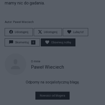
mamy nic do gadania.
Autor: Paweł Wieciech
Udostępnij
Udostępnij
Lubię to!
Skomentuj
6
Obserwuj notkę
O mnie
Paweł Wieciech
Odporny na socjalistyczną blagę.
Nowości od blogera