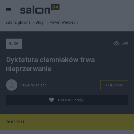
Strona główna
Blogi
Paweł Wieciech
598
BLOG
Dyktatura ciemniaków trwa
nieprzerwanie
Paweł Wieciech
POLITYKA
Obserwuj notkę
20.02.2011