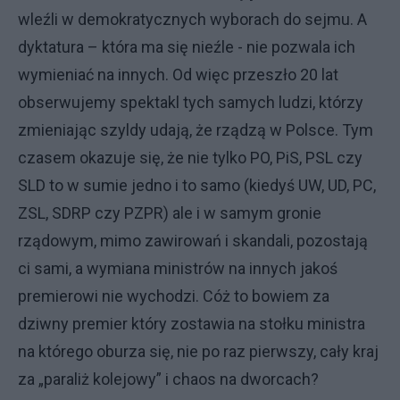
wleźli w demokratycznych wyborach do sejmu. A
dyktatura – która ma się nieźle - nie pozwala ich
wymieniać na innych. Od więc przeszło 20 lat
obserwujemy spektakl tych samych ludzi, którzy
zmieniając szyldy udają, że rządzą w Polsce. Tym
czasem okazuje się, że nie tylko PO, PiS, PSL czy
SLD to w sumie jedno i to samo (kiedyś UW, UD, PC,
ZSL, SDRP czy PZPR) ale i w samym gronie
rządowym, mimo zawirowań i skandali, pozostają
ci sami, a wymiana ministrów na innych jakoś
premierowi nie wychodzi. Cóż to bowiem za
dziwny premier który zostawia na stołku ministra
na którego oburza się, nie po raz pierwszy, cały kraj
za „paraliż kolejowy” i chaos na dworcach?