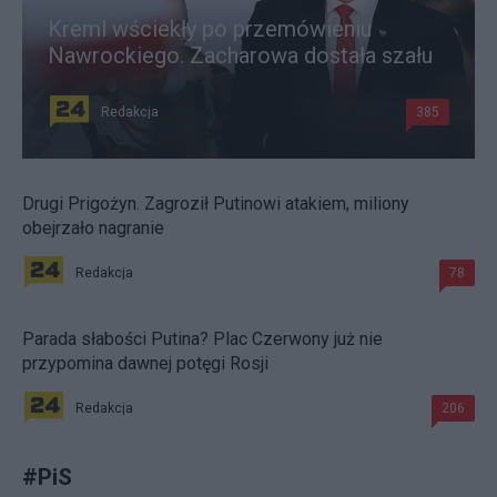
Kreml wściekły po przemówieniu
Nawrockiego. Zacharowa dostała szału
Redakcja
385
Drugi Prigożyn. Zagroził Putinowi atakiem, miliony
obejrzało nagranie
Redakcja
78
Parada słabości Putina? Plac Czerwony już nie
przypomina dawnej potęgi Rosji
Redakcja
206
#
PiS