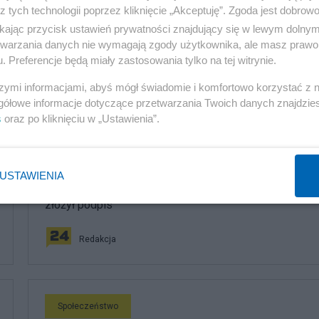
z tych technologii poprzez kliknięcie „Akceptuję”. Zgoda jest dobro
ikając przycisk ustawień prywatności znajdujący się w lewym dolny
etwarzania danych nie wymagają zgody użytkownika, ale masz prawo 
. Preferencje będą miały zastosowania tylko na tej witrynie.
szymi informacjami, abyś mógł świadomie i komfortowo korzystać z
komentuj
236
Obserwuj notkę
gółowe informacje dotyczące przetwarzania Twoich danych znajdzi
s
oraz po kliknięciu w „Ustawienia”.
Społeczeństwo
USTAWIENIA
Transkrypcja małżeństw jednopłciowych. Kierwiński
złożył podpis
Redakcja
Społeczeństwo