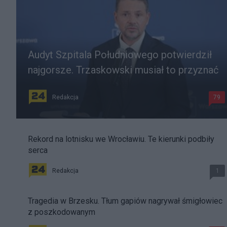
Audyt Szpitala Południowego potwierdził
najgorsze. Trzaskowski musiał to przyznać
Redakcja
79
Rekord na lotnisku we Wrocławiu. Te kierunki podbiły
serca
Redakcja
1
Tragedia w Brzesku. Tłum gapiów nagrywał śmigłowiec
z poszkodowanym