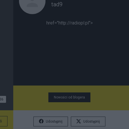
tad9
href="http://radiopl.pl">
Nowości od blogera
36
G
Udostępnij
Udostępnij