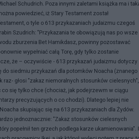
chael Schudrich. Poza innymi zaletami książka ma i tak
 można powiedzieć, iż Stary Testament został
estament, o tyle o 613 przykazaniach judaizmu czegoś
 rabin Szudrich: "Przykazania te obowiązują nas po wsze
powodu zburzenia Bet Hamikdasz, powinny pozostawać
nownie wypełniać całą Torę, gdy tylko zostanie
cze, że – oczywiście - 613 przykazań judaizmu dotyczy
ę do siedmiu przykazań dla potomków Noacha (znanego
k raz- głosi "zakaz niemoralnych stosunków cielesnych",
ć co się tylko chce (chociaż, jak podejrzewm w ciągu
rzy precyzujących o co chodzi). Dlatego lepiej nie
Noacha skupiając się na 613 przykazaniach dla Żydów.
 bardzo jednoznacznie: "Zakaz stosunków cielesnych
ry popełnił ten grzech podlega karze ukamienowania". I
h pracownicy Ikei, a jak któryś wyleci potem z pracy, t