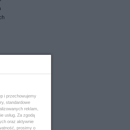
a
ch
ie
 nie
ęp i przechowujemy
ory, standardowe
alizowanych reklam,
ie usług. Za zgodą
ych oraz aktywnie
watność, prosimy o