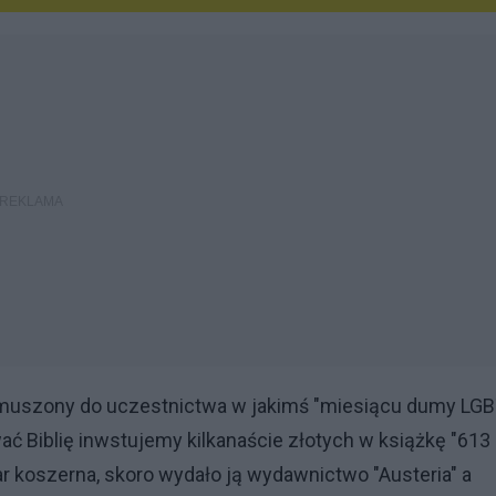
zmuszony do uczestnictwa w jakimś "miesiącu dumy LGB
ć Biblię inwstujemy kilkanaście złotych w książkę "613
r koszerna, skoro wydało ją wydawnictwo "Austeria" a