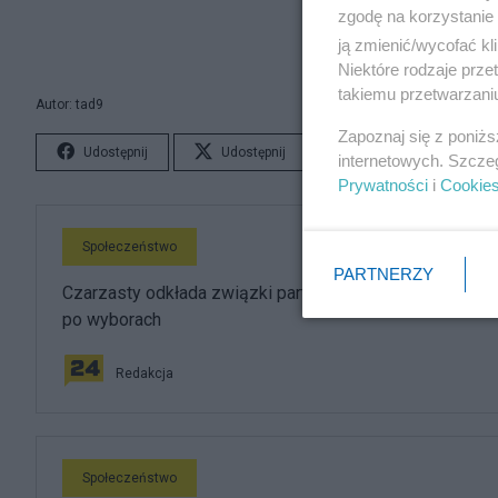
zgodę na korzystanie 
ją zmienić/wycofać kl
Niektóre rodzaje prz
takiemu przetwarzaniu
Autor: tad9
Zapoznaj się z poniż
Udostępnij
Udostępnij
Lubię to!
S
internetowych. Szcze
Prywatności
i
Cookie
Społeczeństwo
PARTNERZY
Czarzasty odkłada związki partnerskie. Ustawa wróci
po wyborach
Redakcja
Społeczeństwo