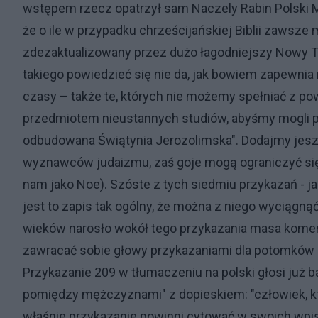
wstępem rzecz opatrzył sam Naczely Rabin Polski Mi
że o ile w przypadku chrześcijańskiej Biblii zawsze
zdezaktualizowany przez dużo łagodniejszy Nowy T
takiego powiedzieć się nie da, jak bowiem zapewnia
czasy – także te, których nie możemy spełniać z 
przedmiotem nieustannych studiów, abyśmy mogli po
odbudowana Świątynia Jerozolimska". Dodajmy jesz
wyznawców judaizmu, zaś goje mogą ograniczyć si
nam jako Noe). Szóste z tych siedmiu przykazań - ja
jest to zapis tak ogólny, że można z niego wyciągną
wieków narosło wokół tego przykazania masa komenta
zawracać sobie głowy przykazaniami dla potomków 
Przykazanie 209 w tłumaczeniu na polski głosi już
pomiędzy mężczyznami" z dopieskiem: "człowiek, któ
właśnie przykazanie powinni cytować w swoich wpisac