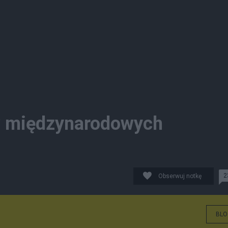
w międzynarodowych
2
Obserwuj notkę
BLO