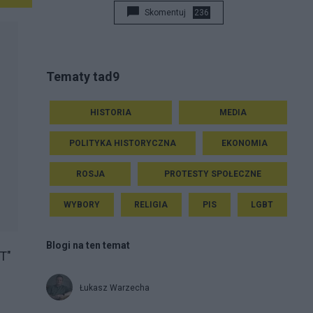
Skomentuj
236
Tematy tad9
HISTORIA
MEDIA
POLITYKA HISTORYCZNA
EKONOMIA
ROSJA
PROTESTY SPOŁECZNE
WYBORY
RELIGIA
PIS
LGBT
Blogi na ten temat
T"
Łukasz Warzecha