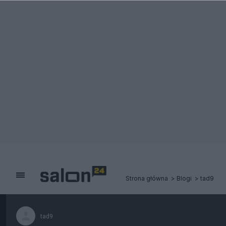
Strona główna
Blogi
tad9
tad9