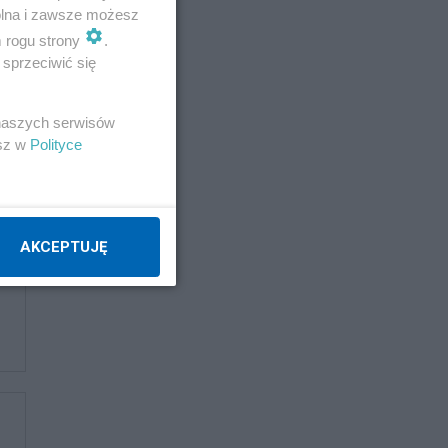
wolna i zawsze możesz
m rogu strony
.
sprzeciwić się
 naszych serwisów
esz w
Polityce
AKCEPTUJĘ