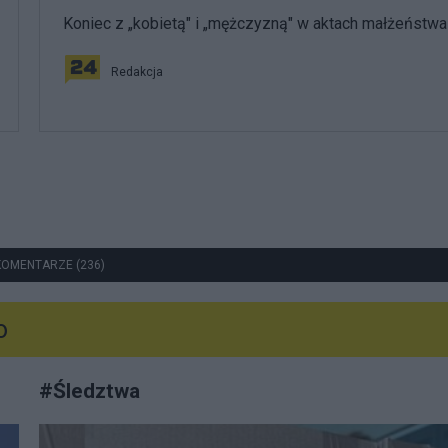
Koniec z „kobietą" i „mężczyzną" w aktach małżeństwa
Redakcja
KOMENTARZE (236)
o
#
Śledztwa