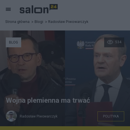
Strona główna
Blogi
Radosław Piwowarczyk
534
BLOG
Wojna plemienna ma trwać
Radosław Piwowarczyk
POLITYKA
Mateusz Morawiecki oraz Donald Tusk. / foto: screen