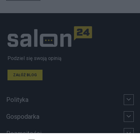
Podziel się swoją opinią
ZAŁÓŻ BLOG
Polityka
Gospodarka
Rozmaitości