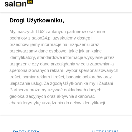
Technologie
Drogi Użytkowniku,
Sport
My, naszych 1162 zaufanych partnerów oraz inne
podmioty z salon24.pl uzyskujemy dostęp i
Społeczeństwo
przechowujemy informacje na urządzeniu oraz
przetwarzamy dane osobowe, takie jak unikalne
Kultura
identyfikatory, standardowe informacje wysyłane przez
urządzenie czy dane przeglądania w celu zapewniania
spersonalizowanych reklam, wybór spersonalizowanych
treści, pomiar reklam i treści, badanie odbiorców oraz
ulepszanie usług. Za zgodą Użytkownika my i Zaufani
X
Facebook
Instagram
Youtube
Partnerzy możemy używać dokładnych danych
geolokalizacyjnych oraz aktywnie skanować
charakterystykę urządzenia do celów identyfikacji.
Web Content Media sp. z o. o. © 2022
Ponieważ cenimy Twoją prywatność, prosimy o zgodę na
korzystanie z tych technologii poprzez kliknięcie
„Akceptuję”. Zgoda jest dobrowolna i zawsze możesz ją
Pomoc
O nas
Praca
Reklama
Kontakt
zmienić/wycofać klikając przycisk ustawień prywatności