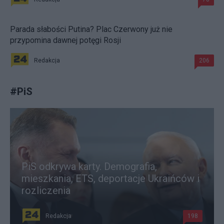
Parada słabości Putina? Plac Czerwony już nie
przypomina dawnej potęgi Rosji
Redakcja
206
#
PiS
PiS odkrywa karty. Demografia,
mieszkania, ETS, deportacje Ukraińców i
rozliczenia
Redakcja
198