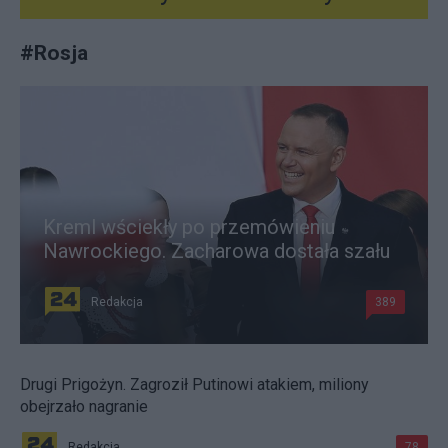
#
Rosja
Kreml wściekły po przemówieniu
Nawrockiego. Zacharowa dostała szału
Redakcja
389
Drugi Prigożyn. Zagroził Putinowi atakiem, miliony
obejrzało nagranie
Redakcja
78