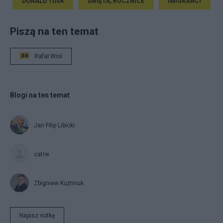
DONALD TUSK
ŚWIĘTA, ROCZNICE
IMIGRANCI
Piszą na ten temat
Rafał Woś
Blogi na ten temat
Jan Filip Libicki
catrw
Zbigniew Kuźmiuk
Napisz notkę