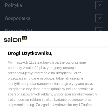
Polityka
Gospodarka
Rozmaitości
Technologie
Drogi Użytkowniku,
Sport
My, naszych 1162 zaufanych partnerów oraz inne
podmioty z salon24.pl uzyskujemy dostęp i
Społeczeństwo
przechowujemy informacje na urządzeniu oraz
przetwarzamy dane osobowe, takie jak unikalne
Kultura
identyfikatory, standardowe informacje wysyłane przez
urządzenie czy dane przeglądania w celu zapewniania
spersonalizowanych reklam, wybór spersonalizowanych
treści, pomiar reklam i treści, badanie odbiorców oraz
ulepszanie usług. Za zgodą Użytkownika my i Zaufani
X
Facebook
Instagram
Youtube