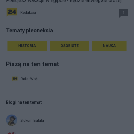
Planujesz wakacje w Egipcie? Będzie łatwiej, ale drożej
Redakcja
1
Tematy pleoneksia
HISTORIA
OSOBISTE
NAUKA
Piszą na ten temat
Rafał Woś
Blogi na ten temat
Siukum Balala