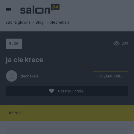
Strona główna
Blogi
pleoneksia
203
BLOG
ja cie krece
pleoneksia
ROZMAITOŚCI
Obserwuj notkę
1.02.2013