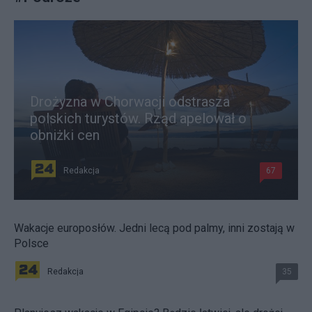
Drożyzna w Chorwacji odstrasza
polskich turystów. Rząd apelował o
obniżki cen
Redakcja
67
Wakacje europosłów. Jedni lecą pod palmy, inni zostają w
Polsce
Redakcja
35