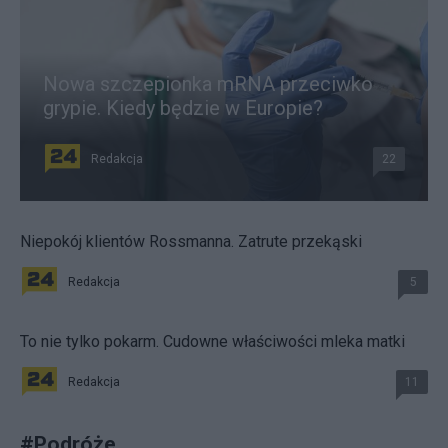
Nowa szczepionka mRNA przeciwko
grypie. Kiedy będzie w Europie?
Redakcja
22
Niepokój klientów Rossmanna. Zatrute przekąski
Redakcja
5
To nie tylko pokarm. Cudowne właściwości mleka matki
Redakcja
11
#
Podróże