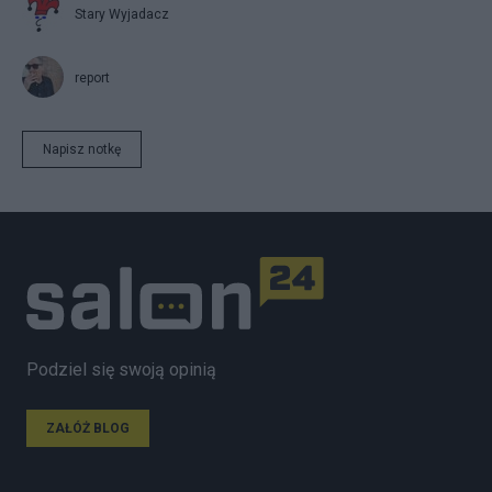
Stary Wyjadacz
report
Napisz notkę
Podziel się swoją opinią
ZAŁÓŻ BLOG