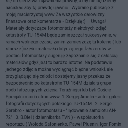
się do śledztwa i ujawnienia prawdy, a my nie będziemy
naciskać aby tą prawdę ujawnić
Wybrane publikacje z
mojej macierzystej www Za wszystkie darowizny
finansowe oraz komentarze - Dziękuję :)
Uwaga!
Materiały dotyczące fotomontaży niektórych zdjęć
katastrofy TU-154M będę zamieszczał sukcesywnie, w
ramach wolnego czasu, zanim zamieszczę tu kolejne ( lub
starsze )części materiału dotyczącego fałszerstw w
postaci fotomontaży sugeruję zapoznanie się z całością
materiałów gdyż jest to bardzo istotne. Na podstawie
jednego zdjęcia można wyciągnąć błędne wnioski, ale
przyglądając się całości dostajemy jasny przekaz że
bezpośrednio po katastrofie TU-154M działała grupa
osób fałszujących zdjęcia. Teraźniejsi lub byli Goście
Specjalni moich stron www: 1. Sergej Amelin - autor galerii
fotografii dotyczących polskiego TU-154M 2. Serge
Serebro - autor fotomontażu - "lądowanie samolotu AN-
72" 3. B.Biel ( dziennikarka TVN ) - współautorka
reportażu ( Wołoda Safonienko, Paweł Plusnin, Igor Fomin