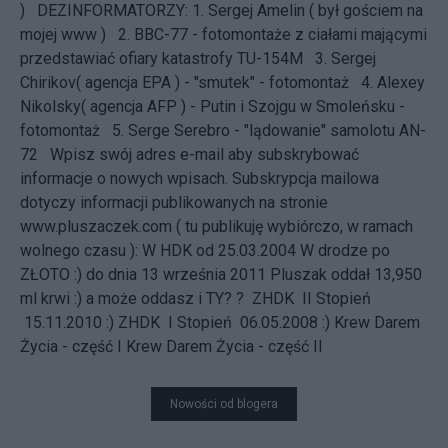
) DEZINFORMATORZY: 1. Sergej Amelin ( był gościem na
mojej www ) 2. BBC-77 - fotomontaże z ciałami mającymi
przedstawiać ofiary katastrofy TU-154M 3. Sergej
Chirikov( agencja EPA ) - "smutek" - fotomontaż 4. Alexey
Nikolsky( agencja AFP ) - Putin i Szojgu w Smoleńsku -
fotomontaż 5. Serge Serebro - "lądowanie" samolotu AN-
72 Wpisz swój adres e-mail aby subskrybować
informacje o nowych wpisach. Subskrypcja mailowa
dotyczy informacji publikowanych na stronie
www.pluszaczek.com
( tu publikuję wybiórczo, w ramach
wolnego czasu ): W HDK od 25.03.2004 W drodze po
ZŁOTO :) do dnia 13 września 2011 Pluszak oddał 13,950
ml krwi :) a może oddasz i TY? ?
ZHDK II Stopień
15.11.2010 :) ZHDK I Stopień 06.05.2008 :)
Krew Darem
Życia - część I
Krew Darem Życia - część II
Nowości od blogera