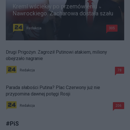
Kreml wściekły po przemówieniu
Nawrockiego. Zacharowa dostała szału
Redakcja
305
Drugi Prigożyn. Zagroził Putinowi atakiem, miliony
obejrzało nagranie
Redakcja
78
Parada słabości Putina? Plac Czerwony już nie
przypomina dawnej potęgi Rosji
Redakcja
206
#
PiS