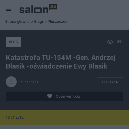
Strona główna
Blogi
Pluszaczek
1891
BLOG
Katastrofa TU-154M -Gen. Andrzej
Błasik -oświadczenie Ewy Błasik
Pluszaczek
POLITYKA
Obserwuj notkę
13.01.2012