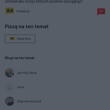
Smoleńsku liczył, których posłów wyciągnąć"
Redakcja
85
Piszą na ten temat
Rafał Woś
Blogi na ten temat
Jan Filip Libicki
catrw
Zbigniew Kuźmiuk