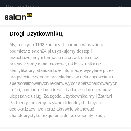
Rozmaitości
Technologie
Drogi Użytkowniku,
Sport
My, naszych 1162 zaufanych partnerów oraz inne
podmioty z salon24.pl uzyskujemy dostęp i
Społeczeństwo
przechowujemy informacje na urządzeniu oraz
przetwarzamy dane osobowe, takie jak unikalne
Kultura
identyfikatory, standardowe informacje wysyłane przez
urządzenie czy dane przeglądania w celu zapewniania
spersonalizowanych reklam, wybór spersonalizowanych
treści, pomiar reklam i treści, badanie odbiorców oraz
ulepszanie usług. Za zgodą Użytkownika my i Zaufani
X
Facebook
Instagram
Youtube
Partnerzy możemy używać dokładnych danych
geolokalizacyjnych oraz aktywnie skanować
charakterystykę urządzenia do celów identyfikacji.
Web Content Media sp. z o. o. © 2022
Ponieważ cenimy Twoją prywatność, prosimy o zgodę na
korzystanie z tych technologii poprzez kliknięcie