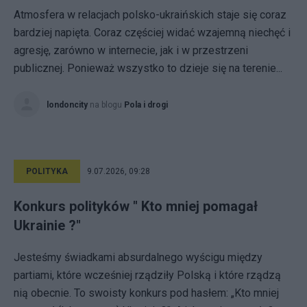
Atmosfera w relacjach polsko-ukraińskich staje się coraz
bardziej napięta. Coraz częściej widać wzajemną niechęć i
agresję, zarówno w internecie, jak i w przestrzeni
publicznej. Ponieważ wszystko to dzieje się na terenie...
londoncity
na blogu
Pola i drogi
POLITYKA
9.07.2026, 09:28
Konkurs polityków " Kto mniej pomagał
Ukrainie ?"
Jesteśmy świadkami absurdalnego wyścigu między
partiami, które wcześniej rządziły Polską i które rządzą
nią obecnie. To swoisty konkurs pod hasłem: „Kto mniej