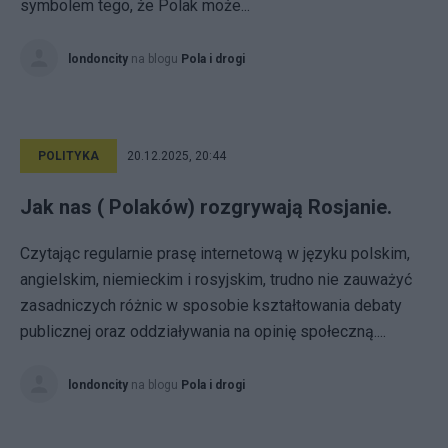
symbolem tego, że Polak może...
londoncity
na blogu
Pola i drogi
POLITYKA
20.12.2025, 20:44
Jak nas ( Polaków) rozgrywają Rosjanie.
Czytając regularnie prasę internetową w języku polskim,
angielskim, niemieckim i rosyjskim, trudno nie zauważyć
zasadniczych różnic w sposobie kształtowania debaty
publicznej oraz oddziaływania na opinię społeczną....
londoncity
na blogu
Pola i drogi