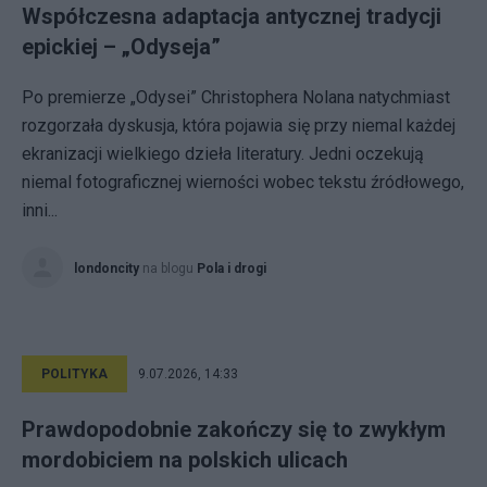
Współczesna adaptacja antycznej tradycji
epickiej – „Odyseja”
Po premierze „Odysei” Christophera Nolana natychmiast
rozgorzała dyskusja, która pojawia się przy niemal każdej
ekranizacji wielkiego dzieła literatury. Jedni oczekują
niemal fotograficznej wierności wobec tekstu źródłowego,
inni...
londoncity
na blogu
Pola i drogi
POLITYKA
9.07.2026, 14:33
Prawdopodobnie zakończy się to zwykłym
mordobiciem na polskich ulicach