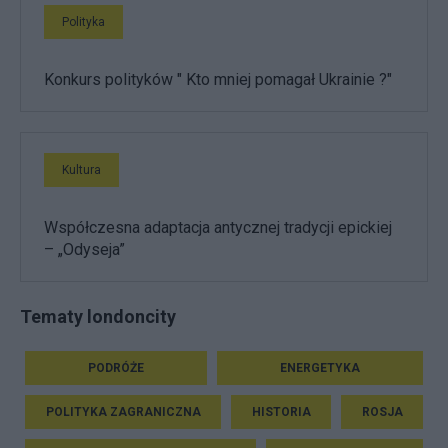
Polityka
Konkurs polityków " Kto mniej pomagał Ukrainie ?"
Kultura
Współczesna adaptacja antycznej tradycji epickiej
– „Odyseja”
Tematy londoncity
PODRÓŻE
ENERGETYKA
POLITYKA ZAGRANICZNA
HISTORIA
ROSJA