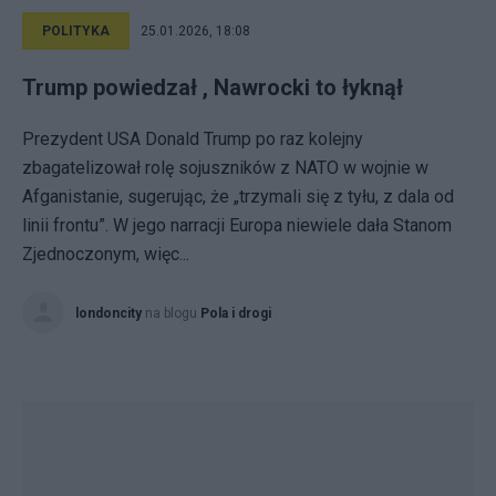
POLITYKA
25.01.2026, 18:08
Trump powiedzał , Nawrocki to łyknął
Prezydent USA Donald Trump po raz kolejny
zbagatelizował rolę sojuszników z NATO w wojnie w
Afganistanie, sugerując, że „trzymali się z tyłu, z dala od
linii frontu”. W jego narracji Europa niewiele dała Stanom
Zjednoczonym, więc...
londoncity
na blogu
Pola i drogi