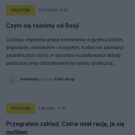
POLITYKA
19.12.2025, 19:07
Czym się różnimy od Rosji
Czytając regularnie prasę internetową w języku polskim,
angielskim, niemieckim i rosyjskim, trudno nie zauważyć
zasadniczych różnic w sposobie kształtowania debaty
publicznej oraz oddziaływania na opinię społeczną....
londoncity
na blogu
Pola i drogi
POLITYKA
2.06.2025, 11:35
Przegrałem zakład. Catrw miał rację, ja się
myliłem