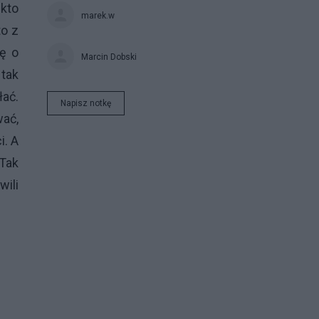
 kto
marek.w
to z
ię o
Marcin Dobski
 tak
łać.
Napisz notkę
ać,
i. A
.Tak
wili