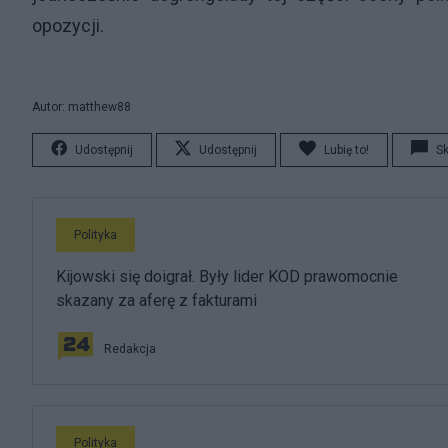
opozycji.
Autor: matthew88
Udostępnij
Udostępnij
Lubię to!
S
Polityka
Kijowski się doigrał. Były lider KOD prawomocnie
skazany za aferę z fakturami
Redakcja
Polityka