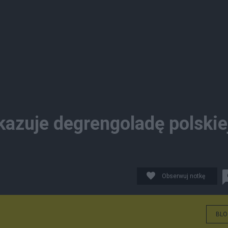
kazuje degrengoladę polskie
Obserwuj notkę
BLO