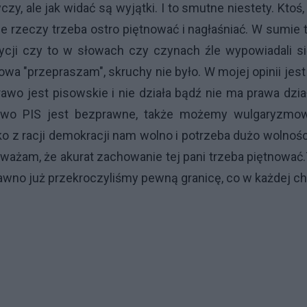
zy, ale jak widać są wyjątki. I to smutne niestety. Ktoś,
ie rzeczy trzeba ostro piętnować i nagłaśniać. W sumie 
ozycji czy to w słowach czy czynach źle wypowiadali s
łowa "przepraszam", skruchy nie było. W mojej opinii jest
wo jest pisowskie i nie działa bądź nie ma prawa dzia
ństwo PIS jest bezprawne, także możemy wulgaryzmow
 z racji demokracji nam wolno i potrzeba dużo wolnośc
uważam, że akurat zachowanie tej pani trzeba piętnować
dawno już przekroczyliśmy pewną granicę, co w każdej ch