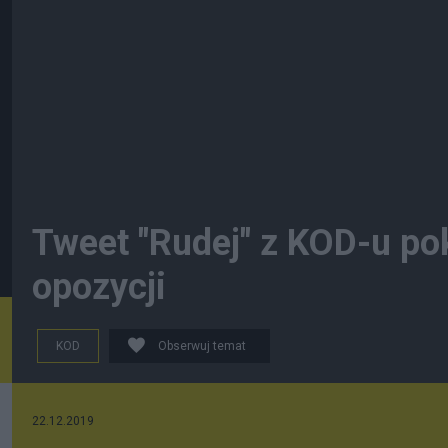
Tweet "Rudej" z KOD-u po
opozycji
KOD
Obserwuj temat
22.12.2019