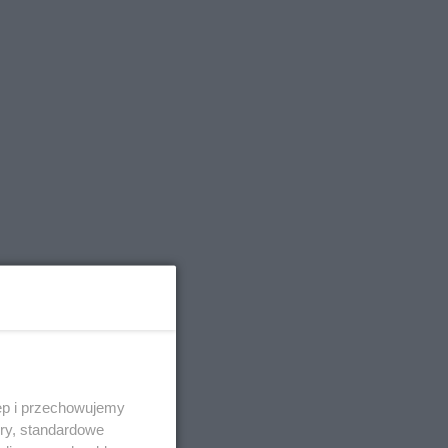
ieć,
ęp i przechowujemy
wała
ory, standardowe