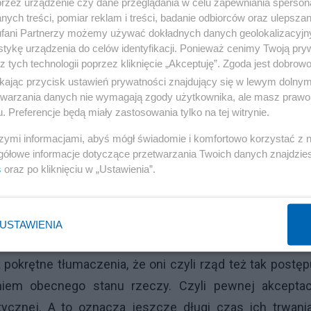
przez urządzenie czy dane przeglądania w celu zapewniania sperson
czo domagając się jego usunięcia. Czy była inna rea
ych treści, pomiar reklam i treści, badanie odbiorców oraz ulepszan
e część osób uznała, że jest to poziom rynsztoka i ni
fani Partnerzy możemy używać dokładnych danych geolokalizacyjn
kwestii nie jest dobrym doradcą. Szczególnie tyczy si
tykę urządzenia do celów identyfikacji. Ponieważ cenimy Twoją pry
z tych technologii poprzez kliknięcie „Akceptuję”. Zgoda jest dobro
 nieraz do szacunku, uczciwości czy poszanowania, te
ikając przycisk ustawień prywatności znajdujący się w lewym dolny
amiast wygłaszać orędzia, z których i tak nic nie wyni
etwarzania danych nie wymagają zgody użytkownika, ale masz prawo 
. Preferencje będą miały zastosowania tylko na tej witrynie.
i", powinien jako trzecia osoba w państwie, stanow
oro sądy ważniejsze, bo tu łamie się demokrację. Tyl
szymi informacjami, abyś mógł świadomie i komfortowo korzystać z
gółowe informacje dotyczące przetwarzania Twoich danych znajdzi
 bo godzi się w godność i dobre imię człowieka. A to o w
s
oraz po kliknięciu w „Ustawienia”.
howanie opozycji po raz kolejny dobitnie pokazuje, że 
esy, własnych grup, za wszelką cenę, wszelkimi sposo
ić Kaczyńskiego nawet najtańszymi metodami, byleby c
USTAWIENIA
iszę tak dlatego, że właśnie milczenie do tego zmusza
pokrętne tłumaczenia, że oni czyli rząd też tak postęp
iem obecnego stanu rzeczy. Czyli pewnej akceptacj
tycznej. A to oznacza jeszcze długi czas ich trwani