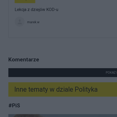
Lekcja z dziejów KOD-u
marek.w
Komentarze
POKAŻ 
Inne tematy w dziale
Polityka
#
PiS