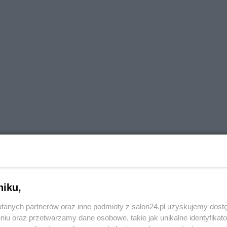
niku,
ie reakcja opozycji na ten wulgarny wpis. Można powiedz
fanych partnerów oraz inne podmioty z salon24.pl uzyskujemy dost
zy nie przyniósł on żadnej reakcji. Z tego co wiem, odez
niu oraz przetwarzamy dane osobowe, takie jak unikalne identyfikat