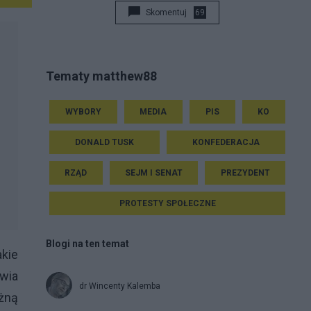
Skomentuj
69
Tematy matthew88
WYBORY
MEDIA
PIS
KO
DONALD TUSK
KONFEDERACJA
RZĄD
SEJM I SENAT
PREZYDENT
PROTESTY SPOŁECZNE
Blogi na ten temat
akie
owia
dr Wincenty Kalemba
żną