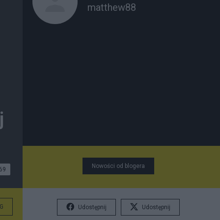
matthew88
j
Nowości od blogera
69
G
Udostępnij
Udostępnij