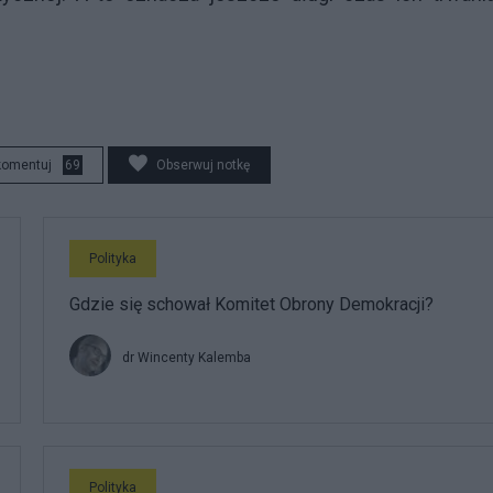
komentuj
69
Obserwuj notkę
Polityka
Gdzie się schował Komitet Obrony Demokracji?
dr Wincenty Kalemba
Polityka