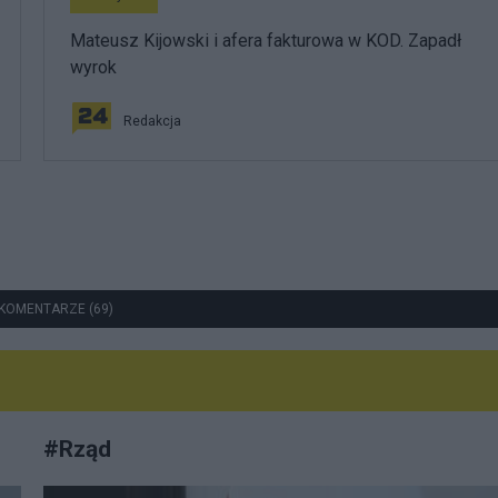
Mateusz Kijowski i afera fakturowa w KOD. Zapadł
wyrok
Redakcja
KOMENTARZE (69)
#
Rząd