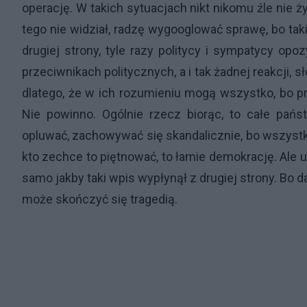
operację. W takich sytuacjach nikt nikomu źle nie życ
tego nie widział, radzę wygooglować sprawę, bo tak
drugiej strony, tyle razy politycy i sympatycy op
przeciwnikach politycznych, a i tak żadnej reakcji, s
dlatego, że w ich rozumieniu mogą wszystko, bo pra
Nie powinno. Ogólnie rzecz biorąc, to całe pa
opluwać, zachowywać się skandalicznie, bo wszystko
kto zechce to piętnować, to łamie demokrację. Ale 
samo jakby taki wpis wypłynął z drugiej strony. Bo 
może skończyć się tragedią.