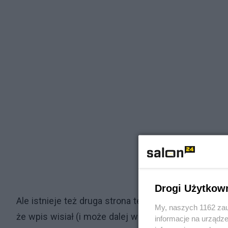
Drogi Użytkow
Ale istnieje też druga strona tego wpisu. Mianowic
My, naszych 1162 zau
że wpis wisiał (i może dalej wisi), a w gruncie rzec
informacje na urządze