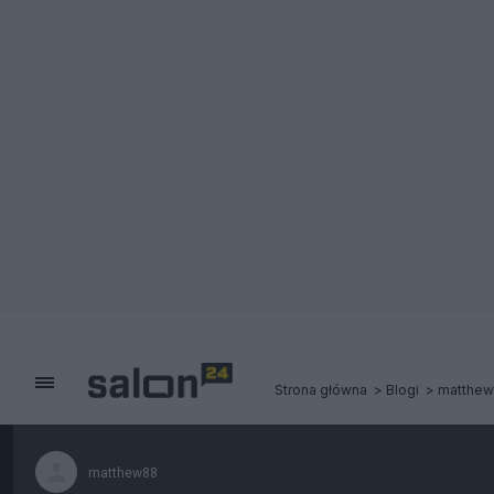
Strona główna
Blogi
matthe
matthew88