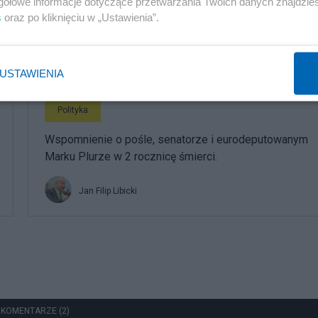
gółowe informacje dotyczące przetwarzania Twoich danych znajdzi
koalicji rządowej
s
oraz po kliknięciu w „Ustawienia”.
Jan Filip Libicki
USTAWIENIA
Polityka
Wspomnienie o pośle, senatorze i eurodeputowanym
Marku Plurze w 2 rocznicę śmierci.
Jan Filip Libicki
 KOMENTARZE (2)