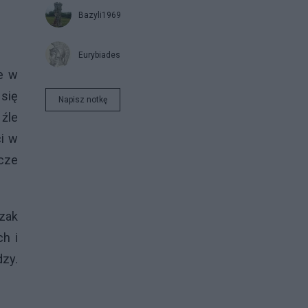
Bazyli1969
Eurybiades
e w
 się
Napisz notkę
 źle
ci w
acze
zak
ch i
dzy.