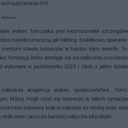
ich ludzi broniło PIS.
Reklama
rdów wobec Tomczaka, jest niezrozumiałe szczególni
rdzo niejednoznaczną jak lobbing. Dodatkowo opieranie
d meritum stawia ludowców w bardzo złym świetle. To
, jako formacja, która domaga się krystalicznej uczciwoś
ed wyborami w październiku 2023 r. Upór, z jakim dział
 całkowita arogancja wobec społeczeństwa. Tomc
tym, którzy mogli czuć się nieswojo w takich sytuacja
urza mnie ponowny brak przeprosin ze strony ludzi wła
 mdli mnie i jeszcze bardziej odpycha od polityki.