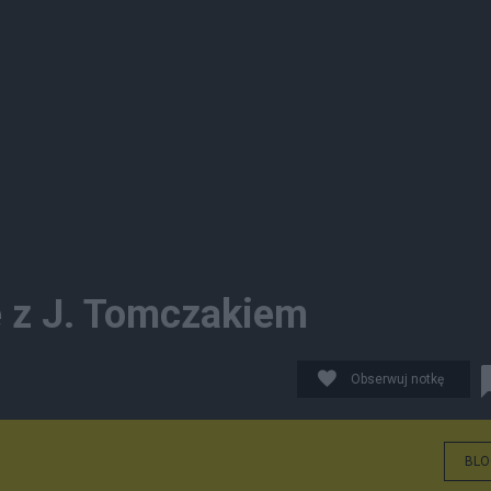
e z J. Tomczakiem
Obserwuj notkę
BLO