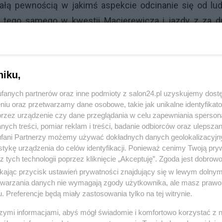
ałą pewnością w jakimś aspekcie odcinanie się od lud
ę tego samego w kwestii Macierewicza i jazdy z za d
 ma. Brak reakcji, będzie dodatkowym afrontem. PSL z k
nie wierzył w przyszłości w żadne zapowiedzi tej part
niku,
fanych partnerów oraz inne podmioty z salon24.pl uzyskujemy dost
niu oraz przetwarzamy dane osobowe, takie jak unikalne identyfikat
przez urządzenie czy dane przeglądania w celu zapewniania sperson
ych treści, pomiar reklam i treści, badanie odbiorców oraz ulepszan
fani Partnerzy możemy używać dokładnych danych geolokalizacyjn
tykę urządzenia do celów identyfikacji. Ponieważ cenimy Twoją pry
komentuj
2
Obserwuj notkę
z tych technologii poprzez kliknięcie „Akceptuję”. Zgoda jest dobro
ikając przycisk ustawień prywatności znajdujący się w lewym dolny
etwarzania danych nie wymagają zgody użytkownika, ale masz prawo 
. Preferencje będą miały zastosowania tylko na tej witrynie.
Polityka
szymi informacjami, abyś mógł świadomie i komfortowo korzystać z
W sprawie głośnej już ankiety PSL na temat zmiany