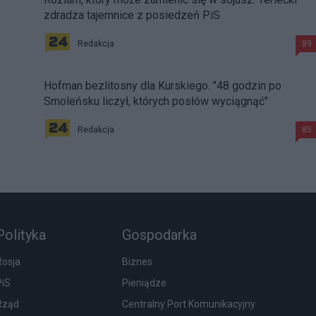
zdradza tajemnice z posiedzeń PiS
Redakcja
89
Hofman bezlitosny dla Kurskiego. "48 godzin po
Smoleńsku liczył, których posłów wyciągnąć"
Redakcja
85
Polityka
Gospodarka
Rosja
Biznes
PiS
Pieniądze
Rząd
Centralny Port Komunikacyjny