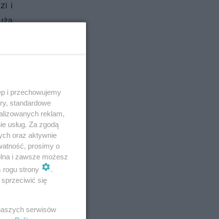
zi i
użą
olei
ii o
ęp i przechowujemy
ory, standardowe
alizowanych reklam,
ie usług. Za zgodą
ych oraz aktywnie
watność, prosimy o
wolna i zawsze możesz
m rogu strony
.
sprzeciwić się
 naszych serwisów