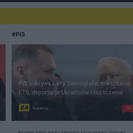
#
PiS
PiS odkrywa karty. Demografia, mieszkania,
ETS, deportacje Ukraińców i rozliczenia
Redakcja
198
Rozłam, który może zamienić się w sojusz. Terlecki