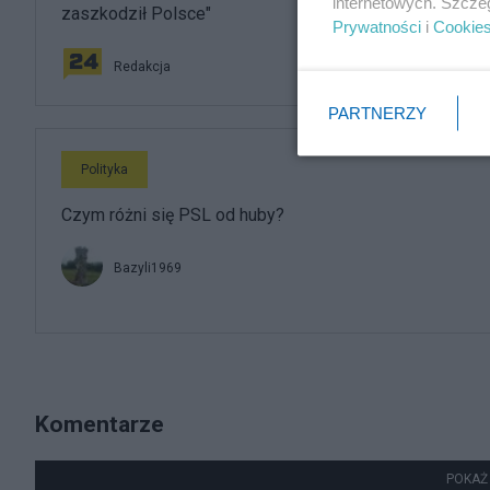
internetowych. Szcze
zaszkodził Polsce"
Prywatności
i
Cookie
Redakcja
PARTNERZY
Polityka
Czym różni się PSL od huby?
Bazyli1969
Komentarze
POKAŻ