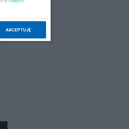
esz w
Polityce
AKCEPTUJĘ