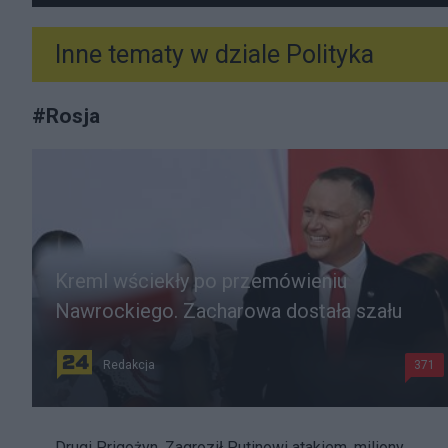
Inne tematy w dziale
Polityka
#
Rosja
Kreml wściekły po przemówieniu
Nawrockiego. Zacharowa dostała szału
Redakcja
371
Drugi Prigożyn. Zagroził Putinowi atakiem, miliony