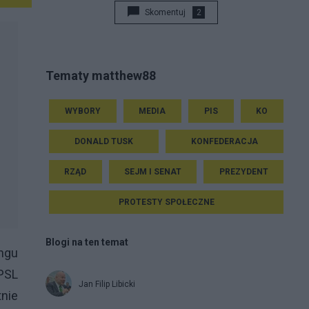
Skomentuj
2
Tematy matthew88
WYBORY
MEDIA
PIS
KO
DONALD TUSK
KONFEDERACJA
RZĄD
SEJM I SENAT
PREZYDENT
PROTESTY SPOŁECZNE
Blogi na ten temat
ingu
 PSL
Jan Filip Libicki
tnie