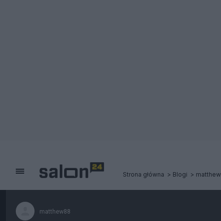
Strona główna
Blogi
matthe
matthew88