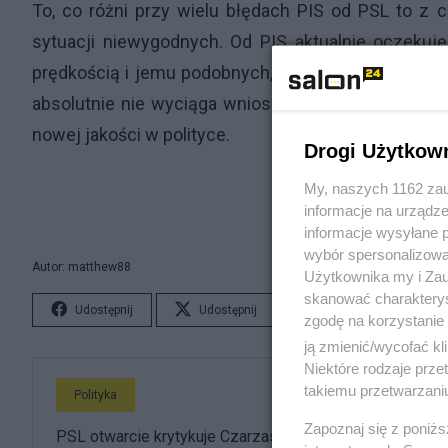
To, co różni przy wielu błędach PIS od PSL to z c
sytuacji niewygodnych. Od PIS aktualnie oczekuj
prędkością i jemu podobnych, choć na razie jej nie
absolutnie nie wyciąga wniosków i nie będę absolut
nowej jakości w polityce.
Drogi Użytkow
My, naszych 1162 zau
informacje na urządze
informacje wysyłane 
wybór spersonalizowan
Autor: matthew88
Użytkownika my i Zau
skanować charakterys
Udostępnij
Udostępnij
Lubię to!
S
zgodę na korzystanie 
ją zmienić/wycofać kl
Niektóre rodzaje prz
takiemu przetwarzaniu
Polityka
Zapoznaj się z poniż
PSL otwarcie krytykuje Czarzastego. "Nie pomyślał,