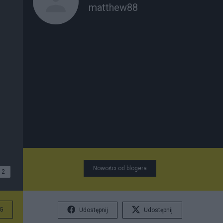
matthew88
Nowości od blogera
2
G
Udostępnij
Udostępnij