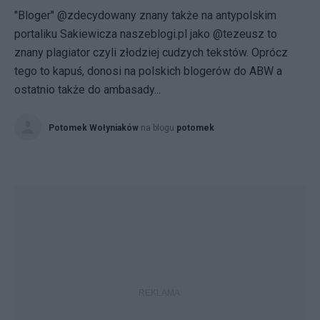
"Bloger" @zdecydowany znany także na antypolskim
portaliku Sakiewicza naszeblogi.pl jako @tezeusz to
znany plagiator czyli złodziej cudzych tekstów. Oprócz
tego to kapuś, donosi na polskich blogerów do ABW a
ostatnio także do ambasady...
Potomek Wołyniaków
na blogu
potomek