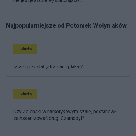
nie jest jeszcze wystarczająco ...
Najpopularniejsze od Potomek Wołyniaków
Polityka
Izrael przestał „strzelać i płakać”
Polityka
Czy Zełenski w narkotykowym szale, postanowił
zainscenizować drugi Czarnobyl?