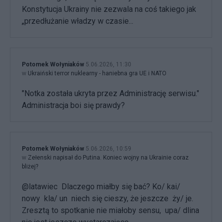
Konstytucja Ukrainy nie zezwala na coś takiego jak
„przedłużanie władzy w czasie...
Potomek Wołyniaków
5.06.2026, 11:30
w
Ukraiński terror nuklearny - haniebna gra UE i NATO
"Notka została ukryta przez Administrację serwisu."
Administracja boi się prawdy?
Potomek Wołyniaków
5.06.2026, 10:59
w
Zełenski napisał do Putina. Koniec wojny na Ukrainie coraz
bliżej?
@latawiec Dlaczego miałby się bać? Ko/ kai/
nowy kla/ un niech się cieszy, że jeszcze ży/ je.
Zresztą to spotkanie nie miałoby sensu, upa/ dlina