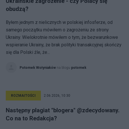
Ukraińskie zagrożenie - czy Polacy się
obudzą?
Byłem jednym z nielicznych w polskiej infosferze, od
samego początku mówiłem o zagrożeniu ze strony
Ukrainy. Wielokrotnie mówiłem o tym, że bezwarunkowe
wspieranie Ukrainy, że brak polityki transakcyjnej skończy
się dla Polski źle, że...
Potomek Wołyniaków
na blogu
potomek
ROZMAITOŚCI
2.06.2026, 10:30
Następny plagiat "blogera" @zdecydowany.
Co na to Redakcja?