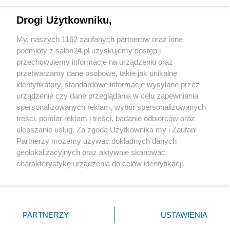
Technologie
Drogi Użytkowniku,
Sport
My, naszych 1162 zaufanych partnerów oraz inne
podmioty z salon24.pl uzyskujemy dostęp i
Społeczeństwo
przechowujemy informacje na urządzeniu oraz
przetwarzamy dane osobowe, takie jak unikalne
Kultura
identyfikatory, standardowe informacje wysyłane przez
urządzenie czy dane przeglądania w celu zapewniania
spersonalizowanych reklam, wybór spersonalizowanych
treści, pomiar reklam i treści, badanie odbiorców oraz
ulepszanie usług. Za zgodą Użytkownika my i Zaufani
X
Facebook
Instagram
Youtube
Partnerzy możemy używać dokładnych danych
geolokalizacyjnych oraz aktywnie skanować
charakterystykę urządzenia do celów identyfikacji.
Web Content Media sp. z o. o. © 2022
Ponieważ cenimy Twoją prywatność, prosimy o zgodę na
korzystanie z tych technologii poprzez kliknięcie
„Akceptuję”. Zgoda jest dobrowolna i zawsze możesz ją
Pomoc
O nas
Praca
Reklama
Kontakt
zmienić/wycofać klikając przycisk ustawień prywatności
PARTNERZY
USTAWIENIA
znajdujący się w lewym dolnym rogu strony
. Niektóre