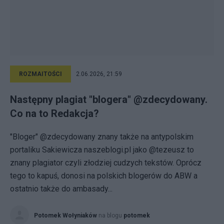
ROZMAITOŚCI
2.06.2026, 21:59
Następny plagiat "blogera" @zdecydowany.
Co na to Redakcja?
"Bloger" @zdecydowany znany także na antypolskim
portaliku Sakiewicza naszeblogi.pl jako @tezeusz to
znany plagiator czyli złodziej cudzych tekstów. Oprócz
tego to kapuś, donosi na polskich blogerów do ABW a
ostatnio także do ambasady...
Potomek Wołyniaków
na blogu
potomek