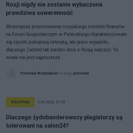
Rosji nigdy nie zostanie wybaczona
prawdziwa suwerenność
Wczorajsze przemówienie rosyjskiego ministra finansów
na Forum Gospodarczym w Petersburgu charakteryzowało
się czysto pokojową retoryką, ale jasno wyjaśniło,
dlaczego Zachód tak bardzo chce z Rosją walczyć. To
wcale nie jest najprostsze...
Potomek Wołyniaków
na blogu
potomek
POLITYKA
3.06.2026, 21:59
Dlaczego żydobanderowscy plagiatorzy są
tolerowani na salon24?