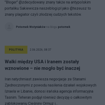
"Bloger" @zdecydowany znany także na antypolskim
portaliku Sakiewicza naszeblogi.pl jako @tezeusz to
znany plagiator czyli złodziej cudzych tekstów.
Potomek Wołyniaków
na blogu
potomek
POLITYKA
2.06.2026, 08:37
Walki między USA i Iranem zostały
wznowione – nie mogło być inaczej
Iran natychmiast zawiesza negocjacje ze Stanami
Zjednoczonymi z powodu nasilenia działań wojskowych
Izraela w Libanie, donosi irańska agencja informacyjna
Tasnim. Teheran podjął również decyzję o całkowitym
zablokowaniu Cieśniny Ormuz i...