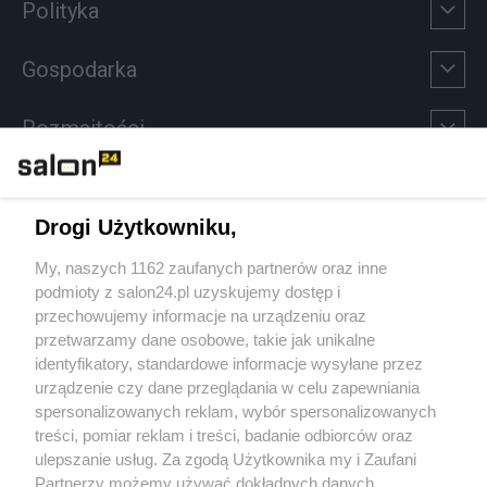
Polityka
Gospodarka
Rozmaitości
Technologie
Drogi Użytkowniku,
Sport
My, naszych 1162 zaufanych partnerów oraz inne
podmioty z salon24.pl uzyskujemy dostęp i
Społeczeństwo
przechowujemy informacje na urządzeniu oraz
przetwarzamy dane osobowe, takie jak unikalne
Kultura
identyfikatory, standardowe informacje wysyłane przez
urządzenie czy dane przeglądania w celu zapewniania
spersonalizowanych reklam, wybór spersonalizowanych
treści, pomiar reklam i treści, badanie odbiorców oraz
ulepszanie usług. Za zgodą Użytkownika my i Zaufani
X
Facebook
Instagram
Youtube
Partnerzy możemy używać dokładnych danych