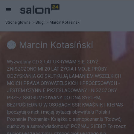
Strona główna
Blogi
Marcin Kotasiński
Marcin Kotasiński
Wyzwolony OD 3 LAT UKRYWAM SIĘ, GDYŻ
ZNISZCZONO MI 20 LAT ŻYCIA I MOJE PRÓBY
ODZYSKANIA GO SKUTKUJĄ ŁAMANIEM WSZELKICH
MOICH PRAWA OBYWATELSKICH I PROCESOWYCH -
JESTEM CZYNNIE PRZEŚLADOWANY I NISZCZONY
PRZEZ SKORUMPOWANY DO DNA SYSTEM,
BEZPOŚREDNIO W OSOBACH SSR KWAŚNIK I KIEPAS
(poczytaj o nich i mojej sytuacji obywatelu Polski)
Poznanie Poznania> Książka o samopoznaniu "Rozwój
duchowy a samoświadomość" POZNAJ SIEBIE! To rzecz
najciekawsza w życiu, czegoś ciekawszego nie