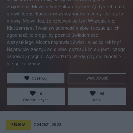
znajdziesz. Mówił o tym Sokrates jakieś 2,5 tyś. lat temu,
mówił Jezus, Budda i wszyscy wielcy mędrcy. 'Ja' też to
mówię. Mówili też, że człowiek po tym Wyzwala się.
Kluczem jest Twoja świadomość siebie, i uczucia, i ich
zgodność, to droga, by poznać Świadomość
wszystkiego. Można naprawiać świat... więc co robimy?
Najprościej zacząć od siebie, poznać kim się jest i czego
naprawdę pragnie. Wychodzi to wtedy, gdy się zupełnie
nie sprzeczamy.
Obserwuj
WIADOMOŚĆ
16
198
Obserwujących
Notki
RELIGIA
2.04.2021, 20:23