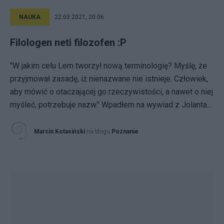
NAUKA
22.03.2021, 20:06
Filologen neti filozofen :P
"W jakim celu Lem tworzył nową terminologię? Myślę, że
przyjmował zasadę, iż nienazwane nie istnieje. Człowiek,
aby mówić o otaczającej go rzeczywistości, a nawet o niej
myśleć, potrzebuje nazw." Wpadłem na wywiad z Jolanta...
Marcin Kotasiński
na blogu
Poznanie