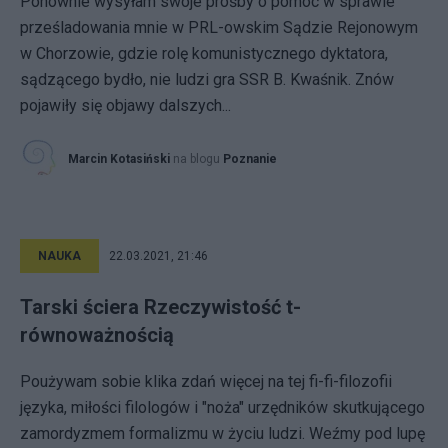
Ponownie wysyłam swoje prośby o pomoc w sprawie
prześladowania mnie w PRL-owskim Sądzie Rejonowym
w Chorzowie, gdzie rolę komunistycznego dyktatora,
sądzącego bydło, nie ludzi gra SSR B. Kwaśnik. Znów
pojawiły się objawy dalszych...
Marcin Kotasiński
na blogu
Poznanie
NAUKA
22.03.2021, 21:46
Tarski ściera Rzeczywistość t-
równoważnością
Poużywam sobie klika zdań więcej na tej fi-fi-filozofii
języka, miłości filologów i "noża" urzędników skutkującego
zamordyzmem formalizmu w życiu ludzi. Weźmy pod lupę