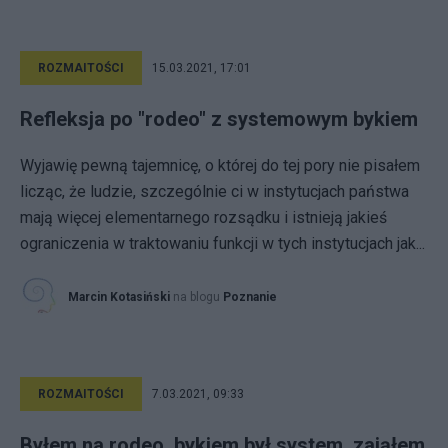
ROZMAITOŚCI
15.03.2021, 17:01
Refleksja po "rodeo" z systemowym bykiem
Wyjawię pewną tajemnicę, o której do tej pory nie pisałem
licząc, że ludzie, szczególnie ci w instytucjach państwa
mają więcej elementarnego rozsądku i istnieją jakieś
ograniczenia w traktowaniu funkcji w tych instytucjach jak...
Marcin Kotasiński
na blogu
Poznanie
ROZMAITOŚCI
7.03.2021, 09:33
Byłem na rodeo, bykiem był system, zająłem