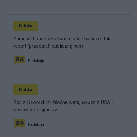
Polityka
Karaoke, basen z kulkami i tańce hulańce. Tak
resort "przepalał" publiczną kasę
Redakcja
Polityka
Rok z Nawrockim. Głośne weta, sojusz z USA i
powrót do Trójmorza
Redakcja