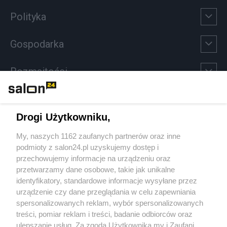
Polityka
Gospodarka
Rozmaitości
Technologie
Drogi Użytkowniku,
Sport
My, naszych 1162 zaufanych partnerów oraz inne
podmioty z salon24.pl uzyskujemy dostęp i
Społeczeństwo
przechowujemy informacje na urządzeniu oraz
przetwarzamy dane osobowe, takie jak unikalne
Kultura
identyfikatory, standardowe informacje wysyłane przez
urządzenie czy dane przeglądania w celu zapewniania
spersonalizowanych reklam, wybór spersonalizowanych
treści, pomiar reklam i treści, badanie odbiorców oraz
ulepszanie usług. Za zgodą Użytkownika my i Zaufani