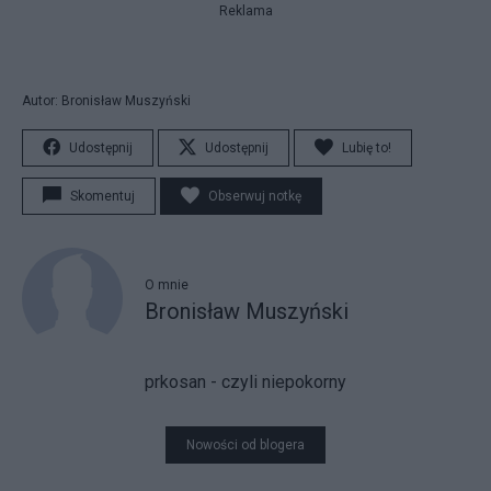
Reklama
Autor: Bronisław Muszyński
Udostępnij
Udostępnij
Lubię to!
Skomentuj
Obserwuj notkę
O mnie
Bronisław Muszyński
prkosan - czyli niepokorny
Nowości od blogera