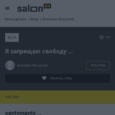
Strona główna
Blogi
Bronisław Muszyński
84
BLOG
Я запрещаю свободу ...
Bronisław Muszyński
POLITYKA
Obserwuj notkę
4.05.2026
sentymenty ...