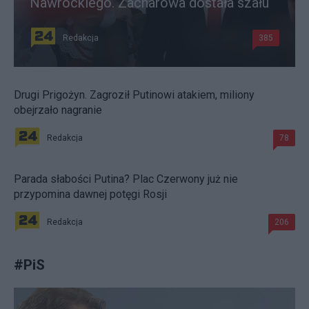
Nawrockiego. Zacharowa dostała szału
Redakcja
385
Drugi Prigożyn. Zagroził Putinowi atakiem, miliony
obejrzało nagranie
Redakcja
78
Parada słabości Putina? Plac Czerwony już nie
przypomina dawnej potęgi Rosji
Redakcja
206
#
PiS