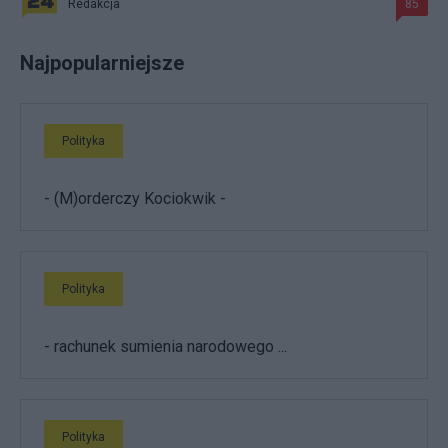
Redakcja
85
Najpopularniejsze
Polityka
- (M)orderczy Kociokwik -
Polityka
- rachunek sumienia narodowego ...
Polityka