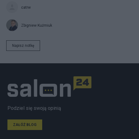
catrw
Zbigniew Kuźmiuk
Napisz notkę
Podziel się swoją opinią
ZAŁÓŻ BLOG