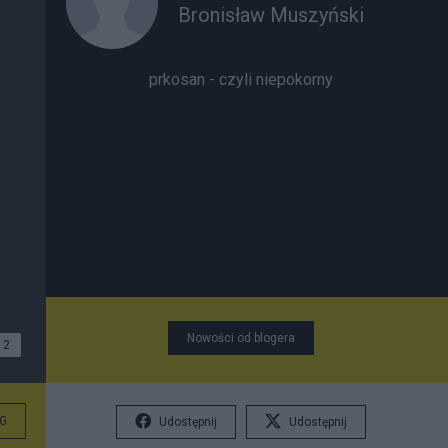
Bronisław Muszyński
prkosan - czyli niepokorny
Nowości od blogera
2
G
Udostępnij
Udostępnij