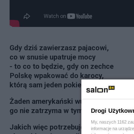
Gdy dziś zawierzasz pajacowi,
co w snusie upatruje mocy
- to co to będzie, gdy on zechce
Polskę wpakować do karocy,
którą sam jeden pokieruje ...
Żaden amerykański wujek
go nie zatrzyma w tym zamiarze.
Drogi Użytkow
My, naszych 1162 zau
Jakich więc potrzebujesz zdarzeń,
informacje na urządze