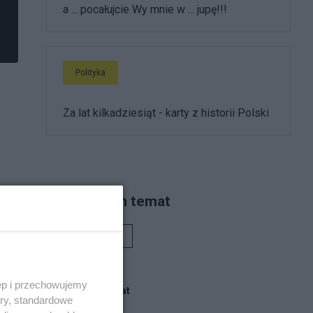
a ... pocałujcie Wy mnie w ... jupę!!!
Polityka
Za lat kilkadziesiąt - karty z historii Polski
Piszą na ten temat
Rafał Woś
ęp i przechowujemy
Blogi na ten temat
ory, standardowe