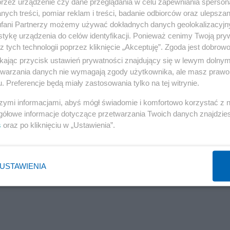
przez urządzenie czy dane przeglądania w celu zapewniania sperson
ych treści, pomiar reklam i treści, badanie odbiorców oraz ulepszan
fani Partnerzy możemy używać dokładnych danych geolokalizacyjn
tykę urządzenia do celów identyfikacji. Ponieważ cenimy Twoją pry
z tych technologii poprzez kliknięcie „Akceptuję”. Zgoda jest dobro
ikając przycisk ustawień prywatności znajdujący się w lewym dolny
etwarzania danych nie wymagają zgody użytkownika, ale masz prawo 
. Preferencje będą miały zastosowania tylko na tej witrynie.
,
szymi informacjami, abyś mógł świadomie i komfortowo korzystać z
gółowe informacje dotyczące przetwarzania Twoich danych znajdzi
s
oraz po kliknięciu w „Ustawienia”.
USTAWIENIA