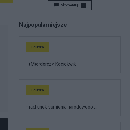
Skomentuj
2
Najpopularniejsze
Polityka
- (M)orderczy Kociokwik -
Polityka
- rachunek sumienia narodowego ...