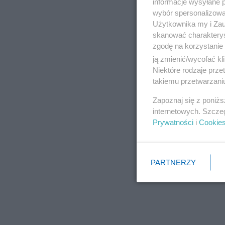
informacje wysyłane 
wybór spersonalizowan
Użytkownika my i Zau
skanować charakterys
zgodę na korzystanie 
ją zmienić/wycofać kl
Niektóre rodzaje prz
takiemu przetwarzaniu
Zapoznaj się z poniż
internetowych. Szcze
Prywatności
i
Cookie
PARTNERZY