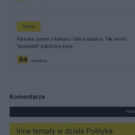
Polityka
Karaoke, basen z kulkami i tańce hulańce. Tak resort
"przepalał" publiczną kasę
Redakcja
Komentarze
POKA
Inne tematy w dziale
Polityka