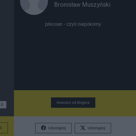
Bronisław Muszyński
prkosan - czyli niepokorny
Nowości od blogera
0
G
Udostępnij
Udostępnij