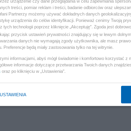
przez urządzenie czy dane przeglądania w celu zapewniania sperson
ych treści, pomiar reklam i treści, badanie odbiorców oraz ulepszan
fani Partnerzy możemy używać dokładnych danych geolokalizacyjn
tykę urządzenia do celów identyfikacji. Ponieważ cenimy Twoją pry
z tych technologii poprzez kliknięcie „Akceptuję”. Zgoda jest dobro
ikając przycisk ustawień prywatności znajdujący się w lewym dolny
etwarzania danych nie wymagają zgody użytkownika, ale masz prawo 
. Preferencje będą miały zastosowania tylko na tej witrynie.
szymi informacjami, abyś mógł świadomie i komfortowo korzystać z
gółowe informacje dotyczące przetwarzania Twoich danych znajdzi
s
oraz po kliknięciu w „Ustawienia”.
USTAWIENIA