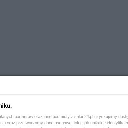
niku,
fanych partnerów oraz inne podmioty z salon24.pl uzyskujemy dost
niu oraz przetwarzamy dane osobowe, takie jak unikalne identyfikat