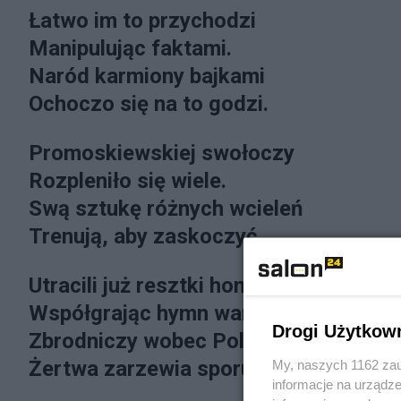
Łatwo im to przychodzi
Manipulując faktami.
Naród karmiony bajkami
Ochoczo się na to godzi.
Promoskiewskiej swołoczy
Rozpleniło się wiele.
Swą sztukę różnych wcieleń
Trenują, aby zaskoczyć.
Utracili już resztki honoru
Współgrając hymn warcholski
Drogi Użytkow
Zbrodniczy wobec Polski.
Żertwa zarzewia sporu ...
My, naszych 1162 zau
informacje na urządze