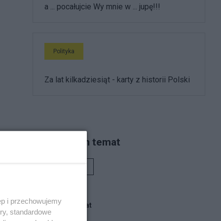
a ... pocałujcie Wy mnie w ... jupę!!!
Polityka
Za lat kilkadziesiąt - karty z historii Polski
Piszą na ten temat
Rafał Woś
ęp i przechowujemy
Blogi na ten temat
ory, standardowe