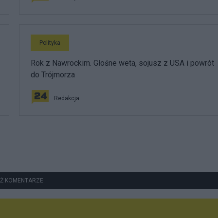
Polityka
Rok z Nawrockim. Głośne weta, sojusz z USA i powrót
do Trójmorza
Redakcja
Ż KOMENTARZE