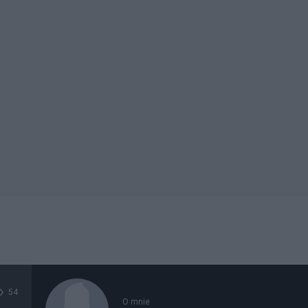
54
O mnie